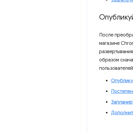
Удалить 
Опубликуй
После преобра
магазине Chro
развертывания
образом снача
пользователей
Опублику
Постепен
Запланир
Дополнит