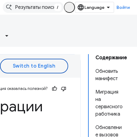
/
Войти
Содержание
Обновить
манифест
ия оказалась полезной?
Миграция
на
грации
сервисного
работника
Обновлени
е вызовов