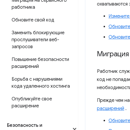
Миграция на сервисного
охватываются 
работника
Измените
Обновите свой код
Обновите
Заменить блокирующие
Обновите
прослушиватели веб-
запросов
Миграция 
Повышение безопасности
расширений
Работник служ
Борьба с нарушениями
код не попада
кода удаленного хостинга
необходимости
Опубликуйте свое
Прежде чем на
расширение
расширений
.
Обновите
Безопасность и