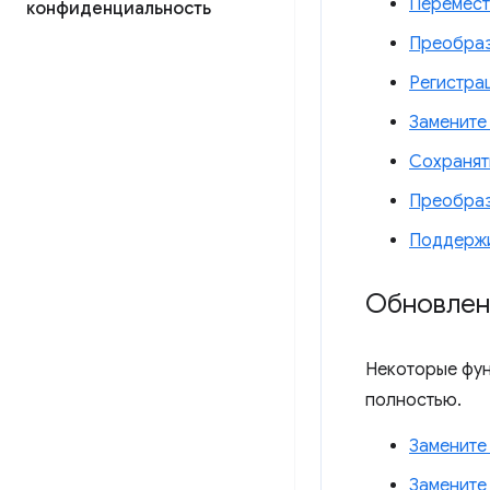
Перемест
конфиденциальность
Преобразо
Регистра
Замените
Сохранят
Преобраз
Поддержи
Обновлен
Некоторые фун
полностью.
Заменит
Заменит