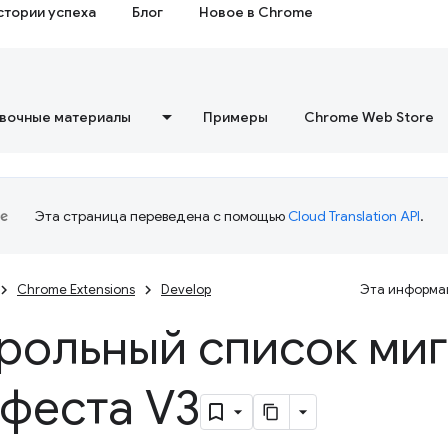
стории успеха
Блог
Новое в Chrome
вочные материалы
Примеры
Chrome Web Store
Эта страница переведена с помощью
Cloud Translation API
.
Chrome Extensions
Develop
Эта информац
рольный список ми
феста V3