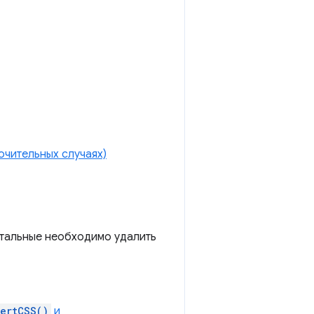
чительных случаях)
стальные необходимо удалить
sertCSS()
и