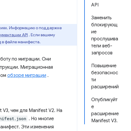
API
Заменить
блокирующ
рсиях. Информацию о поддержке
ие
ументации API
. Если вашему
прослушива
e
в файле манифеста.
тели веб-
запросов
боту по миграции. Они
Повышение
струкции. Миграционная
безопаснос
тком
обзоре миграции
.
ти
расширений
Опубликуйт
е
V3, чем для Manifest V2. На
расширение
nifest.json
. Но многие
Manifest V3.
манифест. Эти изменения