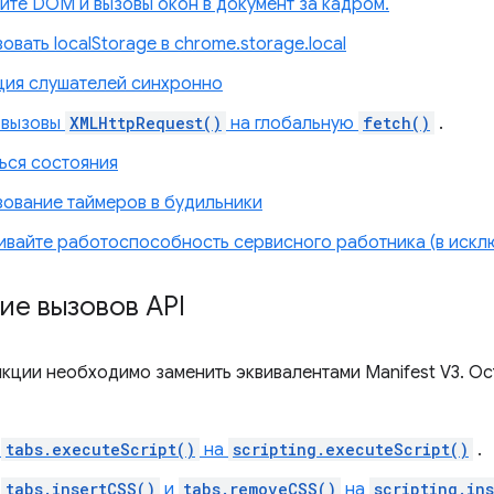
ите DOM и вызовы окон в документ за кадром.
вать localStorage в chrome.storage.local
ция слушателей синхронно
 вызовы
XMLHttpRequest()
на глобальную
fetch()
.
ься состояния
ование таймеров в будильники
вайте работоспособность сервисного работника (в исклю
ие вызовов API
кции необходимо заменить эквивалентами Manifest V3. О
е
tabs.executeScript()
на
scripting.executeScript()
.
е
tabs.insertCSS()
и
tabs.removeCSS()
на
scripting.in