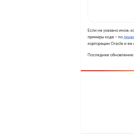
Если не указано иное, 
примеры кода – по
лицен
корпорации Oracle и ее
Последнее обновление:
Способствовать
Сообщить об ошибке
Посмотреть открытые вопросы