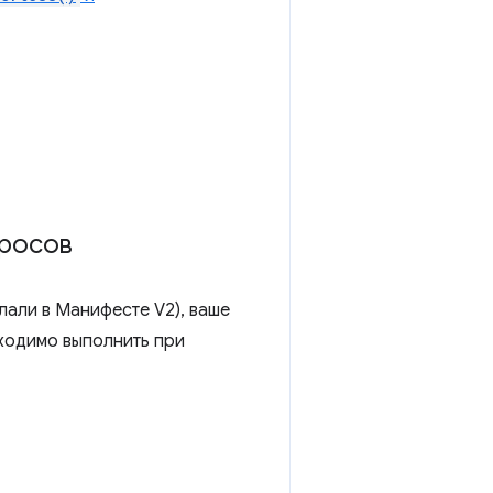
просов
лали в Манифесте V2), ваше
ходимо выполнить при