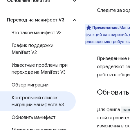
Основные понятия
Следите за хо
Переход на манифест V3
Примечание.
Маниф
Что такое манифест V3
функций расширений, д
расширению требуется
График поддержки
Manifest V2
Приведенные н
Известные проблемы при
определяют за
переходе на Manifest V3
работа в общи
Обзор миграции
Обновить
Контрольный список
миграции манифеста V3
Для файла
man
Обновить манифест
этой странице
изменения в ск