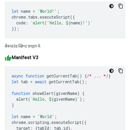
let
name
=
'World!'
;
chrome
.
tabs
.
executeScript
({
code
:
`alert('Hello, 
${
name
}
!')`
});
बैकग्राउंड स्क्रिप्ट फ़ाइल में.
Manifest V3
async
function
getCurrentTab
()
{
/* ... */
}
let
tab
=
await
getCurrentTab
();
function
showAlert
(
givenName
)
{
alert
(
`Hello, 
${
givenName
}
`
);
}
let
name
=
'World'
;
chrome
.
scripting
.
executeScript
({
target
:
{
tabId
:
tab
.
id
},