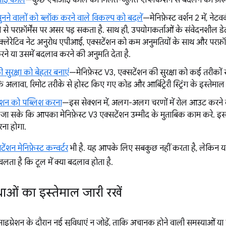
ीआई कॉल
—कुछ एपीआई कॉल को मिलते-जुलते ऐप्लिकेशन से बदलने की ज़रूर
सुनने वालों को ब्लॉक करने वाले विकल्प को बदलें
—मेनिफ़ेस्ट वर्शन 2 में, नेटव
से परफ़ॉर्मेंस पर असर पड़ सकता है. साथ ही, उपयोगकर्ताओं के संवेदनशील डेटा
्लेरेटिव नेट अनुरोध एपीआई, एक्सटेंशन को कम अनुमतियों के साथ और परफ़ॉर्में
ने या उसमें बदलाव करने की अनुमति देता है.
 सुरक्षा को बेहतर बनाएं
—मेनिफ़ेस्ट V3, एक्सटेंशन की सुरक्षा को कई तरीकों स
 के अलावा, रिमोट तरीके से होस्ट किए गए कोड और आर्बिट्रेरी स्ट्रिंग के इस्तेम
ेंशन को पब्लिश करना
—इस सेक्शन में, अलग-अलग चरणों में रोल आउट करने क
जा सके कि आपका मेनिफ़ेस्ट V3 एक्सटेंशन उम्मीद के मुताबिक काम करे. इ
रना होगा.
टेंशन मेनिफ़ेस्ट कन्वर्टर
भी है. यह आपके लिए सबकुछ नहीं करता है, लेकिन यह
ा है कि टूल में क्या बदलाव होता है.
धाओं का इस्तेमाल जारी रखें
माइग्रेशन के दौरान नई सुविधाएं न जोड़ें, ताकि अचानक होने वाली समस्याओं या