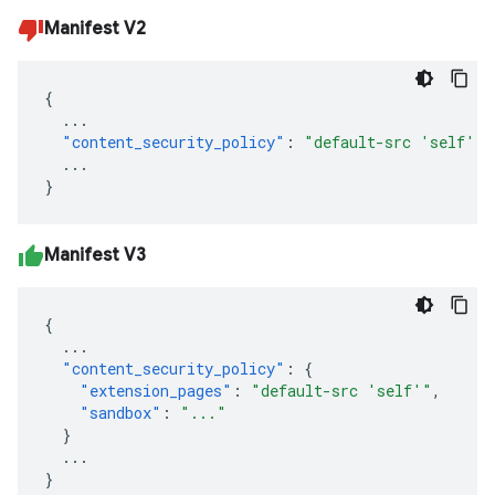
Manifest V2
{
...
"content_security_policy"
:
"default-src 'self'"
...
}
Manifest V3
{
...
"content_security_policy"
:
{
"extension_pages"
:
"default-src 'self'"
,
"sandbox"
:
"..."
}
...
}