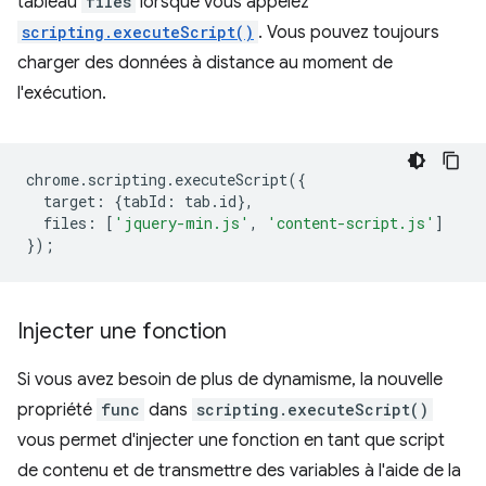
tableau
files
lorsque vous appelez
scripting.executeScript()
. Vous pouvez toujours
charger des données à distance au moment de
l'exécution.
chrome
.
scripting
.
executeScript
({
target
:
{
tabId
:
tab
.
id
},
files
:
[
'jquery-min.js'
,
'content-script.js'
]
});
Injecter une fonction
Si vous avez besoin de plus de dynamisme, la nouvelle
propriété
func
dans
scripting.executeScript()
vous permet d'injecter une fonction en tant que script
de contenu et de transmettre des variables à l'aide de la