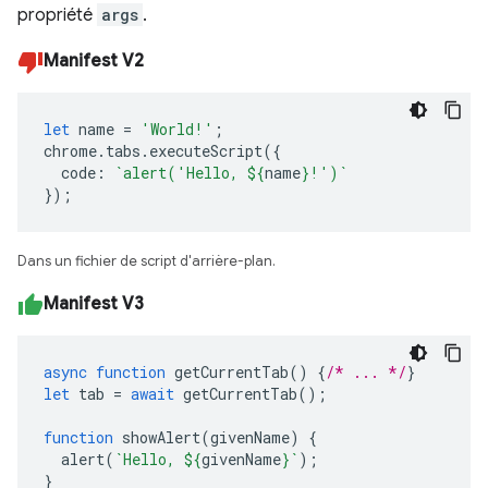
propriété
args
.
Manifest V2
let
name
=
'World!'
;
chrome
.
tabs
.
executeScript
({
code
:
`alert('Hello, 
${
name
}
!')`
});
Dans un fichier de script d'arrière-plan.
Manifest V3
async
function
getCurrentTab
()
{
/* ... */
}
let
tab
=
await
getCurrentTab
();
function
showAlert
(
givenName
)
{
alert
(
`Hello, 
${
givenName
}
`
);
}