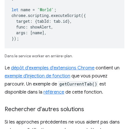
let
name
=
'World'
;
chrome
.
scripting
.
executeScript
({
target
:
{
tabId
:
tab
.
id
},
func
:
showAlert
,
args
:
[
name
],
});
Dans le service worker en arrière-plan.
Le
dépôt d'exemples d'extensions Chrome
contient un
exemple d'injection de fonction
que vous pouvez
parcourir. Un exemple de
getCurrentTab()
est
disponible dans la
référence
de cette fonction.
Rechercher d'autres solutions
Si les approches précédentes ne vous aident pas dans