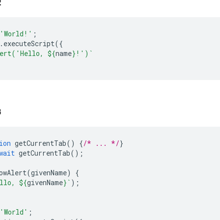
2
'World!'
;
.
executeScript
({
ert('Hello, 
${
name
}
!')`
。
3
ion
getCurrentTab
()
{
/* ... */
}
wait
getCurrentTab
();
owAlert
(
givenName
)
{
llo, 
${
givenName
}
`
);
'World'
;