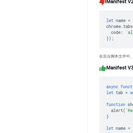
Manifest V
let
name
=
chrome
.
tabs
code
:
`al
});
在后台脚本文件中
Manifest V
async
funct
let
tab
=
a
function
sh
alert
(
`He
}
let
name
=