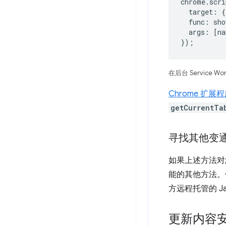
chrome
.
scri
target
:
{
func
:
sho
args
:
[
na
});
在后台 Service Wo
Chrome 扩
getCurrentTa
寻找其他变
如果上述方法对
能的其他方法。例如，
方远程托管的 Ja
更新内容