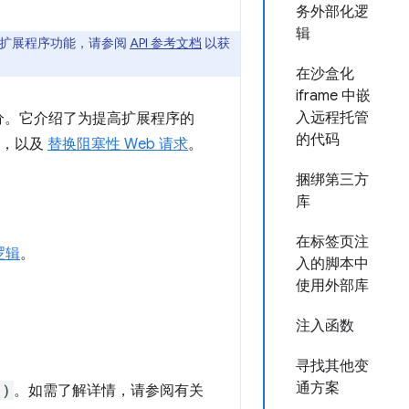
务外部化逻
辑
中添加的扩展程序功能，请参阅
API 参考文档
以获
在沙盒化
iframe 中嵌
入远程托管
一部分。它介绍了为提高扩展程序的
的代码
，以及
替换阻塞性 Web 请求
。
捆绑第三方
库
在标签页注
逻辑
。
入的脚本中
使用外部库
注入函数
寻找其他变
通方案
.)
。如需了解详情，请参阅有关