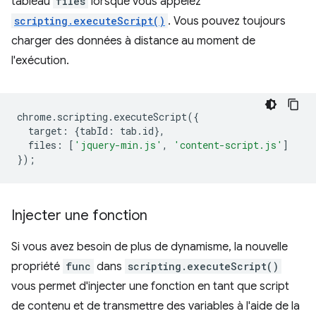
tableau
files
lorsque vous appelez
scripting.executeScript()
. Vous pouvez toujours
charger des données à distance au moment de
l'exécution.
chrome
.
scripting
.
executeScript
({
target
:
{
tabId
:
tab
.
id
},
files
:
[
'jquery-min.js'
,
'content-script.js'
]
});
Injecter une fonction
Si vous avez besoin de plus de dynamisme, la nouvelle
propriété
func
dans
scripting.executeScript()
vous permet d'injecter une fonction en tant que script
de contenu et de transmettre des variables à l'aide de la