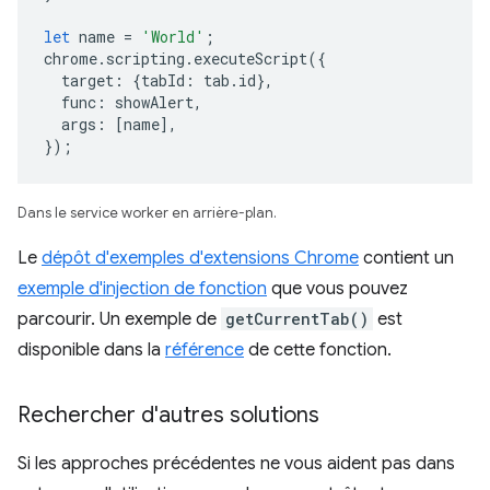
let
name
=
'World'
;
chrome
.
scripting
.
executeScript
({
target
:
{
tabId
:
tab
.
id
},
func
:
showAlert
,
args
:
[
name
],
});
Dans le service worker en arrière-plan.
Le
dépôt d'exemples d'extensions Chrome
contient un
exemple d'injection de fonction
que vous pouvez
parcourir. Un exemple de
getCurrentTab()
est
disponible dans la
référence
de cette fonction.
Rechercher d'autres solutions
Si les approches précédentes ne vous aident pas dans