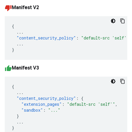
Manifest V2
{
...
"content_security_policy"
:
"default-src 'self'"
...
}
Manifest V3
{
...
"content_security_policy"
:
{
"extension_pages"
:
"default-src 'self'"
,
"sandbox"
:
"..."
}
...
}