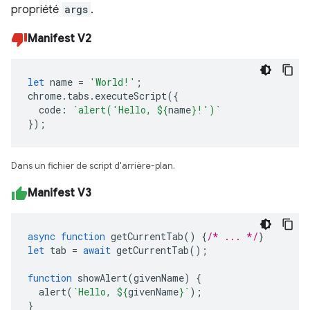
propriété
args
.
Manifest V2
let
name
=
'World!'
;
chrome
.
tabs
.
executeScript
({
code
:
`alert('Hello, 
${
name
}
!')`
});
Dans un fichier de script d'arrière-plan.
Manifest V3
async
function
getCurrentTab
()
{
/* ... */
}
let
tab
=
await
getCurrentTab
();
function
showAlert
(
givenName
)
{
alert
(
`Hello, 
${
givenName
}
`
);
}