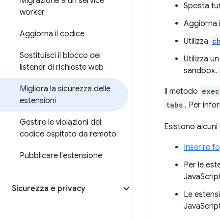
Migrazione a un service
Sposta tut
worker
Aggiorna i 
Aggiorna il codice
Utilizza
c
Sostituisci il blocco dei
Utilizza 
listener di richieste web
sandbox. P
Migliora la sicurezza delle
Il metodo
exec
estensioni
tabs
. Per inf
Gestire le violazioni del
Esistono alcuni 
codice ospitato da remoto
Inserire f
Pubblicare l'estensione
Per le est
JavaScrip
Sicurezza e privacy
Le estens
JavaScript