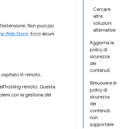
Cercare
altre
soluzioni
ll'estensione. Non puoi più
alternative
me Web Store
. Ecco alcuni
Aggiorna la
policy di
sicurezza
dei
contenuti
 ospitato in remoto.
Rimuovere le
dell'hosting remoto. Questa
policy di
blemi con la gestione del
sicurezza
dei
contenuti
non
supportate