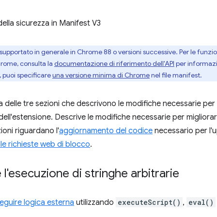
ella sicurezza in Manifest V3
supportato in generale in Chrome 88 o versioni successive. Per le funzion
hrome, consulta la
documentazione di riferimento dell'API
per informazio
, puoi specificare
una versione minima di Chrome
nel file manifest.
a delle tre sezioni che descrivono le modifiche necessarie per 
ell'estensione. Descrive le modifiche necessarie per migliorare
ioni riguardano l'
aggiornamento del codice
necessario per l'
lle richieste web di blocco
.
l'esecuzione di stringhe arbitrarie
eguire logica esterna
utilizzando
executeScript()
,
eval()