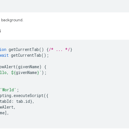
 in background.
3
ion
getCurrentTab
()
{
/* ... */
}
wait
getCurrentTab
();
owAlert
(
givenName
)
{
llo, 
${
givenName
}
`
);
'World'
;
pting
.
executeScript
({
tabId
:
tab
.
id
},
wAlert
,
me
],