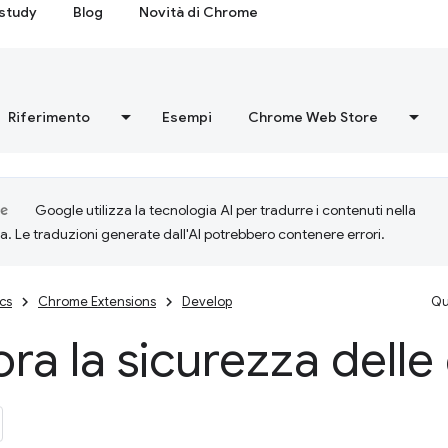
study
Blog
Novità di Chrome
Riferimento
Esempi
Chrome Web Store
Google utilizza la tecnologia AI per tradurre i contenuti nella
ta. Le traduzioni generate dall'AI potrebbero contenere errori.
cs
Chrome Extensions
Develop
Qu
ora la sicurezza delle