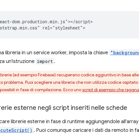
eact-dom.production.min.js"></script>

a libreria in un service worker, imposta la chiave
"backgroun
zza un'istruzione
import
.
librerie (ad esempio Firebase) recuperano codice aggiuntivo in base alle
o problema. Puoi scegliere una libreria che non utilizza codice ospitato
ossibili in fase di compilazione. Ecco uno
script di esempio che raggrup
brerie esterne negli script inseriti nelle schede
care librerie esterne in fase di runtime aggiungendole all'arra
ecuteScript()
. Puoi comunque caricare i dati da remoto in fa