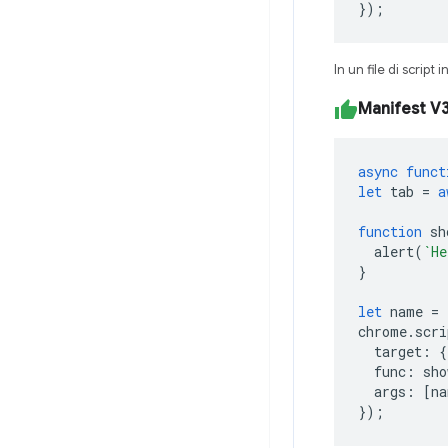
});
In un file di script
Manifest V
async
funct
let
tab
=
a
function
sh
alert
(
`He
}
let
name
=
chrome
.
scri
target
:
{
func
:
sho
args
:
[
na
});