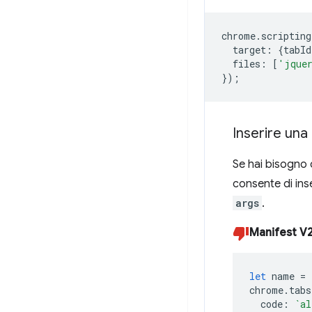
chrome
.
scripting
target
:
{
tabId
files
:
[
'jque
});
Inserire una
Se hai bisogno 
consente di inse
args
.
Manifest V
let
name
=
chrome
.
tabs
code
:
`al