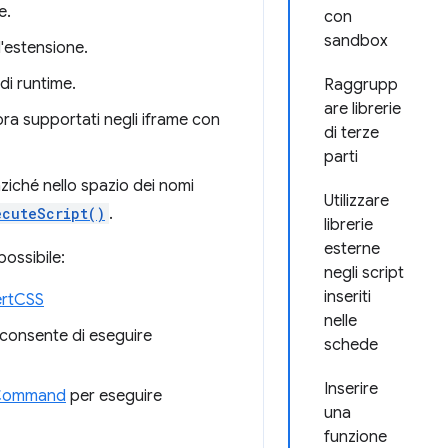
e.
con
sandbox
ll'estensione.
di runtime.
Raggrupp
are librerie
a supportati negli iframe con
di terze
parti
ziché nello spazio dei nomi
Utilizzare
ecuteScript()
.
librerie
esterne
possibile:
negli script
inseriti
sertCSS
nelle
consente di eseguire
schede
Inserire
dCommand
per eseguire
una
funzione