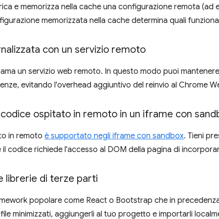
rica e memorizza nella cache una configurazione remota (ad es
figurazione memorizzata nella cache determina quali funzional
nalizzata con un servizio remoto
iama un servizio web remoto. In questo modo puoi mantenere p
igenze, evitando l'overhead aggiuntivo del reinvio al Chrome W
codice ospitato in remoto in un iframe con sand
ato in remoto
è supportato negli iframe con sandbox
. Tieni p
 il codice richiede l'accesso al DOM della pagina di incorpor
librerie di terze parti
framework popolare come React o Bootstrap che in precedenza 
 file minimizzati, aggiungerli al tuo progetto e importarli loca