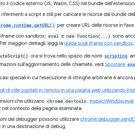
to il codice esterno (JS, Wasm, CSS) nel bundle dell'estension
riferimenti a script e stili per caricare le risorse dal bundle de
hrome.runtime.getURL()
per creare URL delle risorse in fase 
un iframe con sandbox:
eval
e
new Function(...)
sono ancor
er maggiori dettagli, leggi la
guida sugli iframe con sandbox
.
uteScript()
ora si trova nello spazio dei nomi
scripting
an
ormazioni sull'aggiornamento delle chiamate, vedi
Spostare
ex
casi speciali in cui l'esecuzione di stringhe arbitrarie è ancora 
ogli di stile ospitati in remoto in una pagina web utilizzando in
ensioni che utilizzano
chrome.devtools
:
inspectWindow.eval
t nel contesto della pagina esaminata.
ioni del debugger possono utilizzare
chrome.debugger.sen
 in una destinazione di debug.