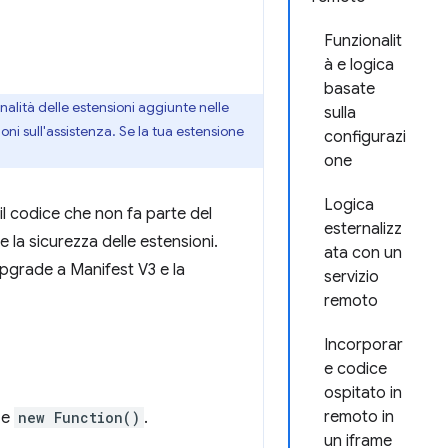
Funzionalit
à e logica
basate
alità delle estensioni aggiunte nelle
sulla
ni sull'assistenza. Se la tua estensione
configurazi
one
Logica
il codice che non fa parte del
esternalizz
 la sicurezza delle estensioni.
ata con un
upgrade a Manifest V3 e la
servizio
remoto
Incorporar
e codice
ospitato in
remoto in
e
new Function()
.
un iframe