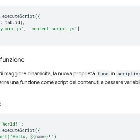
.
executeScript
({
:
tab
.
id
},
ry-min.js'
,
'content-script.js'
]
 funzione
di maggiore dinamicità, la nuova proprietà
func
in
scriptin
rire una funzione come script dei contenuti e passare variabili
2
'World!'
;
.
executeScript
({
ert('Hello, 
${
name
}
!')`