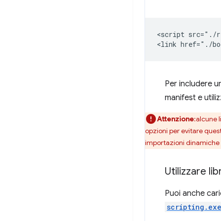
<script src="./r
Per includere un
manifest e utili
Attenzione
:alcune 
opzioni per evitare quest
importazioni dinamiche p
Utilizzare li
Puoi anche cari
scripting.ex