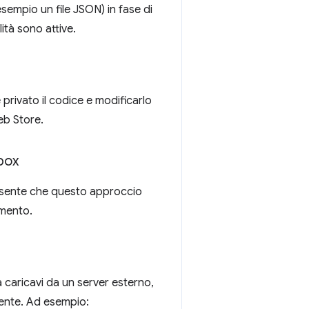
empio un file JSON) in fase di
ità sono attive.
rivato il codice e modificarlo
eb Store.
box
resente che questo approccio
amento.
caricavi da un server esterno,
lmente. Ad esempio: