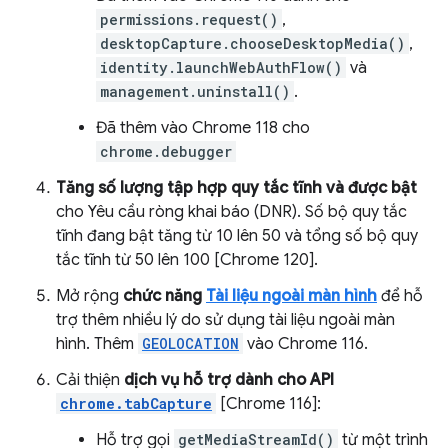
permissions.request()
,
desktopCapture.chooseDesktopMedia()
,
identity.launchWebAuthFlow()
và
management.uninstall()
.
Đã thêm vào Chrome 118 cho
chrome.debugger
Tăng số lượng tập hợp quy tắc tĩnh và được bật
cho Yêu cầu ròng khai báo (DNR). Số bộ quy tắc
tĩnh đang bật tăng từ 10 lên 50 và tổng số bộ quy
tắc tĩnh từ 50 lên 100 [Chrome 120].
Mở rộng
chức năng
Tài liệu ngoài màn hình
để hỗ
trợ thêm nhiều lý do sử dụng tài liệu ngoài màn
hình. Thêm
GEOLOCATION
vào Chrome 116.
Cải thiện
dịch vụ hỗ trợ dành cho API
chrome.tabCapture
[Chrome 116]:
Hỗ trợ gọi
getMediaStreamId()
từ một trình