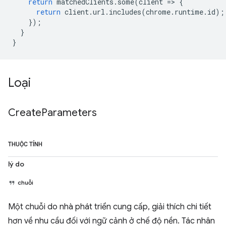
return
matchedClients
.
some
(
client
=
>
{
return
client
.
url
.
includes
(
chrome
.
runtime
.
id
);
});
}
}
Loại
Create
Parameters
THUỘC TÍNH
lý do
chuỗi
Một chuỗi do nhà phát triển cung cấp, giải thích chi tiết
hơn về nhu cầu đối với ngữ cảnh ở chế độ nền. Tác nhân