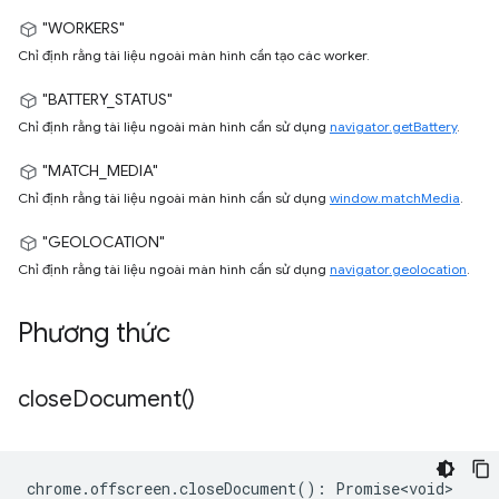
"WORKERS"
Chỉ định rằng tài liệu ngoài màn hình cần tạo các worker.
"BATTERY_STATUS"
Chỉ định rằng tài liệu ngoài màn hình cần sử dụng
navigator.getBattery
.
"MATCH_MEDIA"
Chỉ định rằng tài liệu ngoài màn hình cần sử dụng
window.matchMedia
.
"GEOLOCATION"
Chỉ định rằng tài liệu ngoài màn hình cần sử dụng
navigator.geolocation
.
Phương thức
close
Document(
)
chrome
.
offscreen
.
closeDocument
()
:
Promise<void>