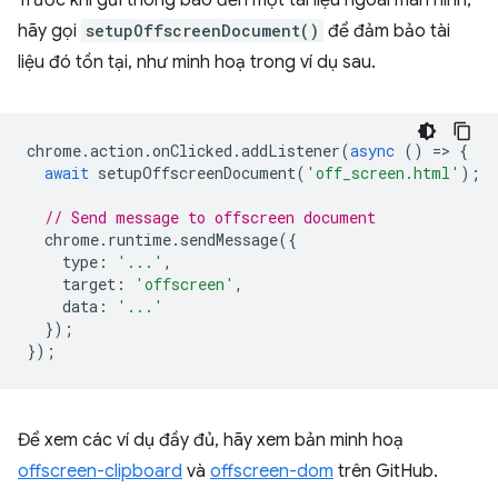
Trước khi gửi thông báo đến một tài liệu ngoài màn hình,
hãy gọi
setupOffscreenDocument()
để đảm bảo tài
liệu đó tồn tại, như minh hoạ trong ví dụ sau.
chrome
.
action
.
onClicked
.
addListener
(
async
()
=
>
{
await
setupOffscreenDocument
(
'off_screen.html'
);
// Send message to offscreen document
chrome
.
runtime
.
sendMessage
({
type
:
'...'
,
target
:
'offscreen'
,
data
:
'...'
});
});
Để xem các ví dụ đầy đủ, hãy xem bản minh hoạ
offscreen-clipboard
và
offscreen-dom
trên GitHub.