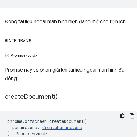
Đóng tài liệu ngoài màn hình hiện đang mở cho tiện ích.
GIÁ TRỊ TRẢ VỀ
Promise<void>
Promise này sẽ phân giải khi tài liệu ngoài màn hình đã
đóng.
create
Document(
)
chrome
.
offscreen
.
createDocument
(
parameters
:
CreateParameters
,
)
:
Promise<void>