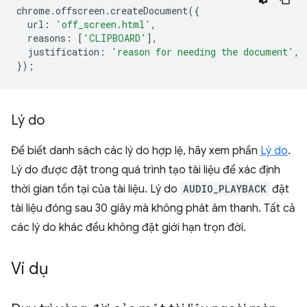
chrome
.
offscreen
.
createDocument
({
url
:
'off_screen.html'
,
reasons
:
[
'CLIPBOARD'
],
justification
:
'reason for needing the document'
,
});
Lý do
Để biết danh sách các lý do hợp lệ, hãy xem phần
Lý do
.
Lý do được đặt trong quá trình tạo tài liệu để xác định
thời gian tồn tại của tài liệu. Lý do
AUDIO_PLAYBACK
đặt
tài liệu đóng sau 30 giây mà không phát âm thanh. Tất cả
các lý do khác đều không đặt giới hạn trọn đời.
Ví dụ