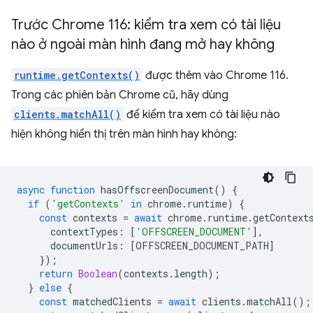
Trước Chrome 116: kiểm tra xem có tài liệu
nào ở ngoài màn hình đang mở hay không
runtime.getContexts()
được thêm vào Chrome 116.
Trong các phiên bản Chrome cũ, hãy dùng
clients.matchAll()
để kiểm tra xem có tài liệu nào
hiện không hiển thị trên màn hình hay không:
async
function
hasOffscreenDocument
()
{
if
(
'getContexts'
in
chrome
.
runtime
)
{
const
contexts
=
await
chrome
.
runtime
.
getContext
contextTypes
:
[
'OFFSCREEN_DOCUMENT'
],
documentUrls
:
[
OFFSCREEN_DOCUMENT_PATH
]
});
return
Boolean
(
contexts
.
length
);
}
else
{
const
matchedClients
=
await
clients
.
matchAll
();