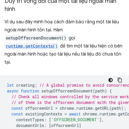
Duy trì vòng đời của một tài liệu ngoài màn
hình
Ví dụ sau đây minh hoạ cách đảm bảo rằng một tài liệu
ngoài màn hình tồn tại. Hàm
setupOffscreenDocument()
gọi
runtime.getContexts()
để tìm một tài liệu hiện có bên
ngoài màn hình hoặc tạo tài liệu nếu tài liệu đó chưa tồn
tại.
let
creating
;
// A global promise to avoid concurren
async
function
setupOffscreenDocument
(
path
)
{
// Check all windows controlled by the service work
// of them is the offscreen document with the give
const
offscreenUrl
=
chrome
.
runtime
.
getURL
(
path
);
const
existingContexts
=
await
chrome
.
runtime
.
getC
contextTypes
:
[
'OFFSCREEN_DOCUMENT'
],
documentUrls
:
[
offscreenUrl
]