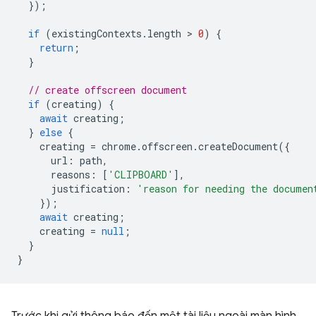
});
if
(
existingContexts
.
length
 > 
0
)
{
return
;
}
// create offscreen document
if
(
creating
)
{
await
creating
;
}
else
{
creating
=
chrome
.
offscreen
.
createDocument
({
url
:
path
,
reasons
:
[
'CLIPBOARD'
],
justification
:
'reason for needing the documen
});
await
creating
;
creating
=
null
;
}
}