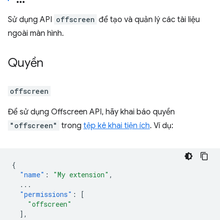
Sử dụng API
offscreen
để tạo và quản lý các tài liệu
ngoài màn hình.
Quyền
offscreen
Để sử dụng Offscreen API, hãy khai báo quyền
"offscreen"
trong
tệp kê khai tiện ích
. Ví dụ:
{
"name"
:
"My extension"
,
...
"permissions"
:
[
"offscreen"
],