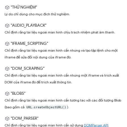
"THỬ NGHIỆM"
Lý do chỉ dùng cho mục đích thử nghiệm.
"AUDIO_PLAYBACK"
Chỉ định rằng tài liệu ngoài màn hình chịu trách nhiệm phát âm thanh.
"IFRAME_SCRIPTING"
Chỉ định rằng tài liệu ngoài màn hình cần nhúng và tạo tập lệnh cho một
iframe để sửa đổi nội dung của iframe đó.
"DOM_SCRAPING"
Chỉ định rằng tài liệu ngoài màn hình cần nhúng một iframe và trích xuất
DOM của iframe đó để trích xuất thông tin.
"BLOBS"
Chỉ định rằng tài liệu ngoài màn hình cần tương tác với các đối tượng Blob
(bao gồm cả
).
URL.createObjectURL()
"DOM_PARSER"
Chỉ định rằng tài liệu ngoài màn hình cần sử dụng
DOMParser API
.