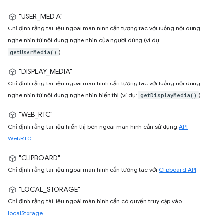
"USER_MEDIA"
Chỉ định rằng tài liệu ngoài màn hình cần tương tác với luồng nội dung
nghe nhìn từ nội dung nghe nhìn của người dùng (ví dụ:
).
getUserMedia()
"DISPLAY_MEDIA"
Chỉ định rằng tài liệu ngoài màn hình cần tương tác với luồng nội dung
nghe nhìn từ nội dung nghe nhìn hiển thị (ví dụ:
).
getDisplayMedia()
"WEB_RTC"
Chỉ định rằng tài liệu hiển thị bên ngoài màn hình cần sử dụng
API
WebRTC
.
"CLIPBOARD"
Chỉ định rằng tài liệu ngoài màn hình cần tương tác với
Clipboard API
.
"LOCAL_STORAGE"
Chỉ định rằng tài liệu ngoài màn hình cần có quyền truy cập vào
localStorage
.