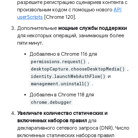
разрешите регистрацию сценариев контента с
произвольным кодом с помощью нового
API
userScripts
[Chrome 120].
Дополнительные
мощные службы поддержки
для некоторых операций, занимающих более
пяти минут.
Добавлено в Chrome 116 для
permissions.request()
,
desktopCapture.chooseDesktopMedia()
,
identity.launchWebAuthFlow()
и
management.uninstall()
.
Добавлен в Chrome 118 для
chrome.debugger
Увеличьте количество статических и
включенных наборов правил
для
декларативного сетевого запроса (DNR). Число
включенных статических наборов правил