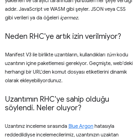
yüklenen ve tarayıcı tarafından yürütülen her şeye verdiği
addır. JavaScript ve WASM gibi şeyler. JSON veya CSS
gibi verileri ya da öğeleri
içermez
.
Neden RHC'ye artık izin verilmiyor?
Manifest V3 ile birlikte uzantıların, kullandıkları
tüm
kodu
uzantının içine paketlemesi gerekiyor. Geçmişte, web'deki
herhangi bir URL'den komut dosyası etiketlerini dinamik
olarak ekleyebiliyordunuz.
Uzantımın RHC'ye sahip olduğu
söylendi
.
Neler oluyor?
Uzantınız inceleme sırasında
Blue Argon
hatasıyla
reddedildiyse incelemecilerimiz, uzantınızın uzaktan