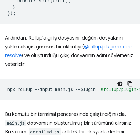
console
.
error
(
error
);
}
});
Ardından, Rollup'a giriş dosyasını, düğüm dosyalarını
yüklemek için gereken bir eklentiyi (
@rollup/plugin-node-
resolve
) ve oluşturduğu çıkış dosyasının adını söylemeniz
yeterlidir.
npx
rollup
--input
main.js
--plugin
'@rollup/plugin-
Bu komutu bir terminal penceresinde çalıştırdığınızda,
main.js
dosyamızın oluşturulmuş bir sürümünü alırsınız.
Bu sürüm,
compiled.js
adlı tek bir dosyada derlenir.