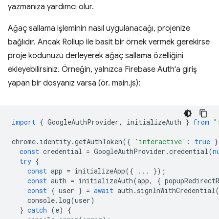
yazmanıza yardımcı olur.
Ağaç sallama işleminin nasıl uygulanacağı, projenize
bağlıdır. Ancak Rollup ile basit bir örnek vermek gerekirse
proje kodunuzu derleyerek ağaç sallama özelliğini
ekleyebilirsiniz. Örneğin, yalnızca Firebase Auth'a giriş
yapan bir dosyanız varsa (ör. main.js):
import
{
GoogleAuthProvider
,
initializeAuth
}
from
"
chrome
.
identity
.
getAuthToken
({
'interactive'
:
true
}
const
credential
=
GoogleAuthProvider
.
credential
(
n
try
{
const
app
=
initializeApp
({
...
});
const
auth
=
initializeAuth
(
app
,
{
popupRedirect
const
{
user
}
=
await
auth
.
signInWithCredential
console
.
log
(
user
)
}
catch
(
e
)
{