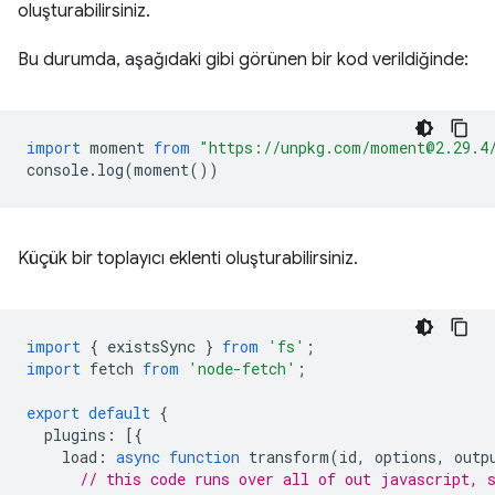
oluşturabilirsiniz.
Bu durumda, aşağıdaki gibi görünen bir kod verildiğinde:
import
moment
from
"https://unpkg.com/moment@2.29.4
console
.
log
(
moment
())
Küçük bir toplayıcı eklenti oluşturabilirsiniz.
import
{
existsSync
}
from
'fs'
;
import
fetch
from
'node-fetch'
;
export
default
{
plugins
:
[{
load
:
async
function
transform
(
id
,
options
,
outp
// this code runs over all of out javascript, 