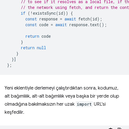
// to see if it resolves as a local file, if t
// the network using fetch, and return the cont
if
(
!
existsSync
(
id
))
{
const
response
=
await
fetch
(
id
);
const
code
=
await
response
.
text
();
return
code
}
return
null
}
}]
};
Yeni eklentiyle derlemeyi çalıştırdıktan sonra, kodumuz,
alt bağımlılık, alt-alt bağımlılık veya başka bir yerde olup
olmadığına bakılmaksızın her uzak
import
URL'si
keşfedilir.