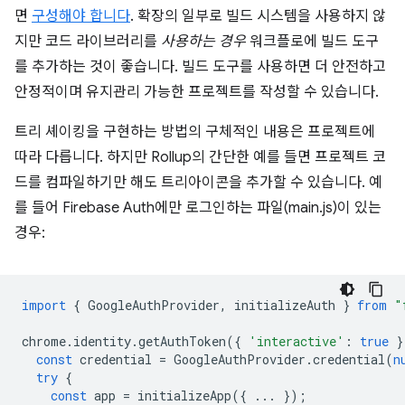
면
구성해야 합니다
. 확장의 일부로 빌드 시스템을 사용하지 않
지만 코드 라이브러리를
사용하는 경우
워크플로에 빌드 도구
를 추가하는 것이 좋습니다. 빌드 도구를 사용하면 더 안전하고
안정적이며 유지관리 가능한 프로젝트를 작성할 수 있습니다.
트리 셰이킹을 구현하는 방법의 구체적인 내용은 프로젝트에
따라 다릅니다. 하지만 Rollup의 간단한 예를 들면 프로젝트 코
드를 컴파일하기만 해도 트리아이콘을 추가할 수 있습니다. 예
를 들어 Firebase Auth에만 로그인하는 파일(main.js)이 있는
경우:
import
{
GoogleAuthProvider
,
initializeAuth
}
from
"
chrome
.
identity
.
getAuthToken
({
'interactive'
:
true
}
const
credential
=
GoogleAuthProvider
.
credential
(
n
try
{
const
app
=
initializeApp
({
...
});