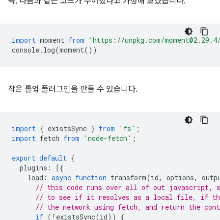
즉, 다음과 같은 코드가 주어졌다고 가정해 보겠습니다.
import
moment
from
"https://unpkg.com/moment@2.29.4
console
.
log
(
moment
())
작은 롤업 플러그인을 만들 수 있습니다.
import
{
existsSync
}
from
'fs'
;
import
fetch
from
'node-fetch'
;
export
default
{
plugins
:
[{
load
:
async
function
transform
(
id
,
options
,
outp
// this code runs over all of out javascript, 
// to see if it resolves as a local file, if t
// the network using fetch, and return the cont
if
(
!
existsSync
(
id
))
{