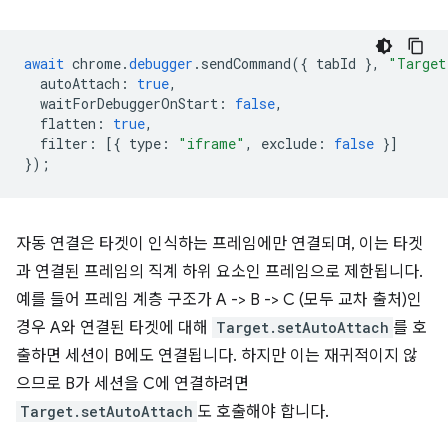
await
chrome
.
debugger
.
sendCommand
({
tabId
},
"Target
autoAttach
:
true
,
waitForDebuggerOnStart
:
false
,
flatten
:
true
,
filter
:
[{
type
:
"iframe"
,
exclude
:
false
}]
});
자동 연결은 타겟이 인식하는 프레임에만 연결되며, 이는 타겟
과 연결된 프레임의 직계 하위 요소인 프레임으로 제한됩니다.
예를 들어 프레임 계층 구조가 A -> B -> C (모두 교차 출처)인
경우 A와 연결된 타겟에 대해
Target.setAutoAttach
를 호
출하면 세션이 B에도 연결됩니다. 하지만 이는 재귀적이지 않
으므로 B가 세션을 C에 연결하려면
Target.setAutoAttach
도 호출해야 합니다.