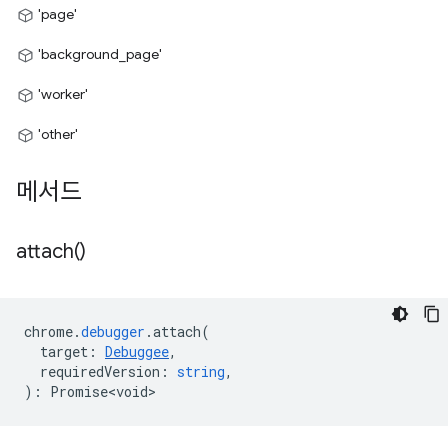
'page'
'background_page'
'worker'
'other'
메서드
attach(
)
chrome
.
debugger
.
attach
(
target
:
Debuggee
,
requiredVersion
:
string
,
)
:
Promise<void>