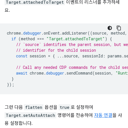
Target.attachedToTarget
이벤트의 리스너를 추가하세
요.
chrome
.
debugger
.
onEvent
.
addListener
((
source
,
method
,
if
(
method
===
"Target.attachedToTarget"
)
{
// `source` identifies the parent session, but we
// identifier for the child session
const
session
=
{
...
source
,
sessionId
:
params
.
s
// Call any needed CDP commands for the child se
await
chrome
.
debugger
.
sendCommand
(
session
,
"Runt
}
});
그런 다음
flatten
옵션을
true
로 설정하여
Target.setAutoAttach
명령어를 전송하여
자동 연결
을 사
용 설정합니다.