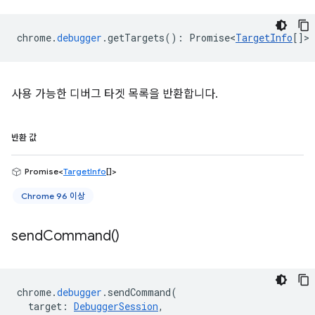
chrome
.
debugger
.
getTargets
()
:
Promise<
TargetInfo
[]
>
사용 가능한 디버그 타겟 목록을 반환합니다.
반환 값
Promise<
TargetInfo
[]>
Chrome 96 이상
send
Command(
)
chrome
.
debugger
.
sendCommand
(
target
:
DebuggerSession
,