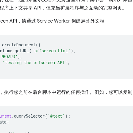
程序上下文共享 API，但充当扩展程序与之互动的完整网页。
reen API，请通过 Service Worker 创建屏幕外文档。
.
createDocument
({
untime
.
getURL
(
'offscreen.html'
),
IPBOARD'
],
'testing the offscreen API'
,
，执行您之前在后台脚本中运行的任何操作。例如，您可以复制
ument
.
querySelector
(
'#text'
);
ata
;
;