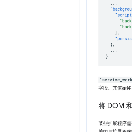
...
"backgrou
"script
"back
"back
],
"persis
},
...
}
"service_wor
字段。其值始
将 DOM
某些扩展程序需
关闭与扩展程序