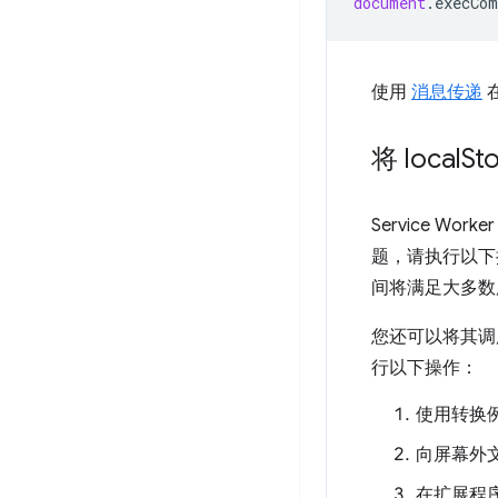
document
.
execCo
使用
消息传递
在
将 local
S
Service Wor
题，请执行以下
间将满足大多
您还可以将其调
行以下操作：
使用转换
向屏幕外
在扩展程序 