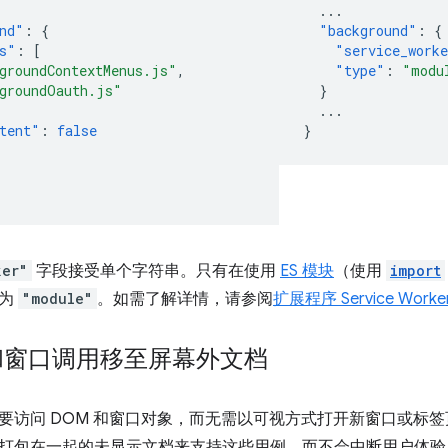
...
nd"
:
{
"background"
:
{
s"
:
[
"service_work
groundContextMenus.js"
,
"type"
:
"modu
groundOauth.js"
}
...
tent"
:
false
}
ker"
字段接受单个字符串。只有在使用
ES 模块
（使用
import
终为
"module"
。如需了解详情，请参阅
扩展程序 Service Work
 和窗口调用移至屏幕外文档
要访问 DOM 和窗口对象，而无需以可视方式打开新窗口或标签
打包在一起的未显示文档来支持这些用例，而不会中断用户体验