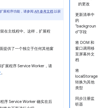
的更改
中添加的扩展程序功能，请参阅
API 参考文档
以获
更新清单中
的
“backgroun
不会保留在主线程中。这样，扩展程
d”字段
将 DOM 和
窗口调用移
面提供了一个独立于任何其他窗
至屏幕外文
档
程序 Service Worker，请
将
r
。
localStorage
转换为其他
类型
同步注册监
Service Worker 确实在后
听器