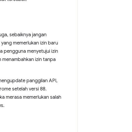
uga, sebaiknya jangan
 yang memerlukan izin baru
a pengguna menyetujui izin
in menambahkan izin tanpa
mengupdate panggilan API,
ome setelah versi 88.
Jika merasa memerlukan salah
es.