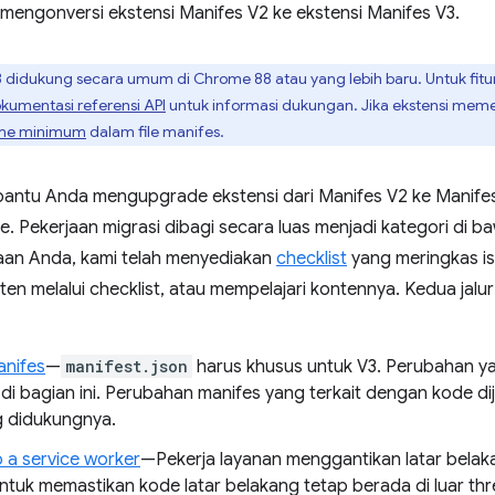
mengonversi ekstensi Manifes V2 ke ekstensi Manifes V3.
 didukung secara umum di Chrome 88 atau yang lebih baru. Untuk fitur
kumentasi referensi API
untuk informasi dukungan. Jika ekstensi meme
ome minimum
dalam file manifes.
bantu Anda mengupgrade ekstensi dari Manifes V2 ke Manifes 
. Pekerjaan migrasi dibagi secara luas menjadi kategori di
aan Anda, kami telah menyediakan
checklist
yang meringkas is
n melalui checklist, atau mempelajari kontennya. Kedua jalur
nifes
—
manifest.json
harus khusus untuk V3. Perubahan ya
n di bagian ini. Perubahan manifes yang terkait dengan kode 
 didukungnya.
o a service worker
—Pekerja layanan menggantikan latar belak
untuk memastikan kode latar belakang tetap berada di luar th