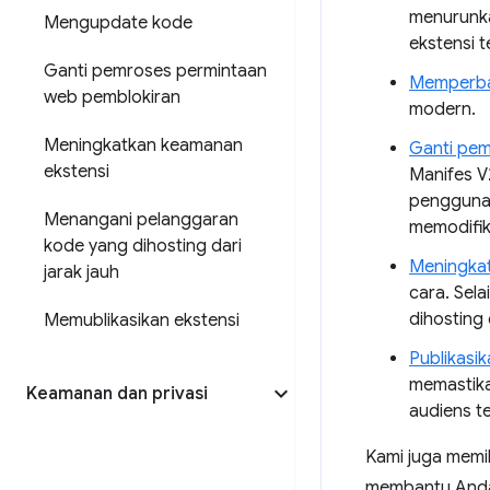
menurunka
Mengupdate kode
ekstensi t
Ganti pemroses permintaan
Memperbar
web pemblokiran
modern.
Meningkatkan keamanan
Ganti pem
ekstensi
Manifes V
pengguna 
Menangani pelanggaran
memodifik
kode yang dihosting dari
Meningkat
jarak jauh
cara. Sel
dihosting 
Memublikasikan ekstensi
Publikasi
memastika
Keamanan dan privasi
audiens te
Kami juga memil
membantu Anda 