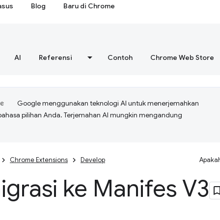
asus
Blog
Baru di Chrome
AI
Referensi
Contoh
Chrome Web Store
Google menggunakan teknologi AI untuk menerjemahkan
bahasa pilihan Anda. Terjemahan AI mungkin mengandung
Chrome Extensions
Develop
Apakah
grasi ke Manifes V3