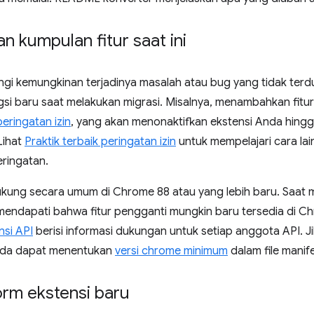
n kumpulan fitur saat ini
gi kemungkinan terjadinya masalah atau bug yang tidak terd
si baru saat melakukan migrasi. Misalnya, menambahkan fitur
eringatan izin
, yang akan menonaktifkan ekstensi Anda hingg
Lihat
Praktik terbaik peringatan izin
untuk mempelajari cara la
ringatan.
ukung secara umum di Chrome 88 atau yang lebih baru. Saat 
endapati bahwa fitur pengganti mungkin baru tersedia di Chr
nsi API
berisi informasi dukungan untuk setiap anggota API. 
 Anda dapat menentukan
versi chrome minimum
dalam file manif
form ekstensi baru