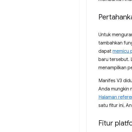
Pertahanka
Untuk menguran
tambahkan fung
dapat
memicu p
baru tersebut. 
menampilkan pe
Manifes V3 did
Anda mungkin m
Halaman refere
satu fitur ini,
Fitur plat