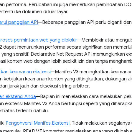
n performa. Perubahan ini juga memerlukan pemindahan DOM,
ertentu ke dokumen di luar layar.
ui panggilan API
—Beberapa panggilan API perlu diganti den
roses permintaan web yang diblokir
—Memblokir atau menguba
2 dapat menurunkan performa secara signifikan dan memerluk
yang sensitif. Declarative Net Request API memungkinkan ek
asi konten web dengan lebih sedikit izin dan tanpa mengham
kan keamanan ekstensi
—Manifes V3 meningkatkan keamanan
ain kebijakan keamanan konten yang ditingkatkan, dukungan 
dari jarak jauh dan eksekusi string arbitrer.
kan ekstensi Anda
—Bagian ini menjelaskan cara melakukan pe
n ekstensi Manifes V3 Anda berfungsi seperti yang diharap
rbatas terlebih dahulu.
iki
Pengonversi Manifes Ekstensi
. Tidak melakukan segalanya 
memulai. README konverter menjelaskan apa yang diubah al