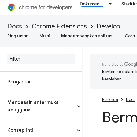
Dokumen
Studi k
Docs
Chrome Extensions
Develop
Ringkasan
Mulai
Mengembangkan aplikasi
Cara
konten ke dalam 
kesalahan.
Pengantar
Beranda
Docs
Mendesain antarmuka
pengguna
Bermi
Konsep inti