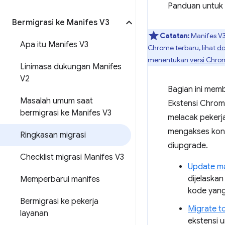
Panduan untuk 
Bermigrasi ke Manifes V3
Catatan:
Manifes V3
Apa itu Manifes V3
Chrome terbaru, lihat
do
menentukan
versi Chr
Linimasa dukungan Manifes
V2
Bagian ini mem
Masalah umum saat
Ekstensi Chrome
bermigrasi ke Manifes V3
melacak pekerj
mengakses konte
Ringkasan migrasi
diupgrade.
Checklist migrasi Manifes V3
Update ma
dijelaska
Memperbarui manifes
kode yang
Bermigrasi ke pekerja
Migrate t
layanan
ekstensi 