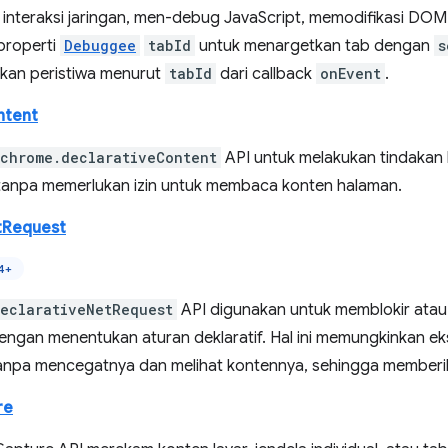
interaksi jaringan, men-debug JavaScript, memodifikasi DOM 
properti
Debuggee
tabId
untuk menargetkan tab dengan
s
kan peristiwa menurut
tabId
dari callback
onEvent
.
ntent
chrome.declarativeContent
API untuk melakukan tindakan
tanpa memerlukan izin untuk membaca konten halaman.
tRequest
4+
eclarativeNetRequest
API digunakan untuk memblokir ata
dengan menentukan aturan deklaratif. Hal ini memungkinkan 
tanpa mencegatnya dan melihat kontennya, sehingga memberika
re