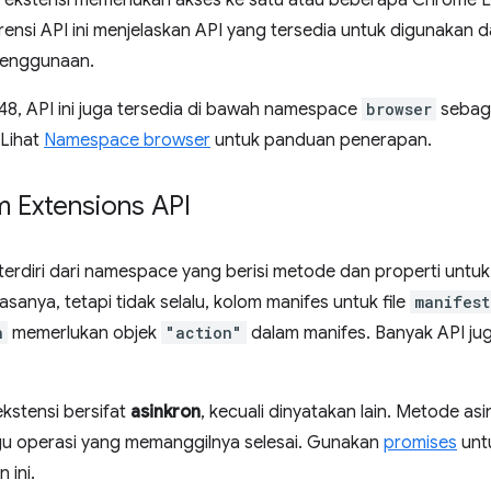
 ekstensi memerlukan akses ke satu atau beberapa Chrome E
rensi API ini menjelaskan API yang tersedia untuk digunakan 
penggunaan.
48, API ini juga tersedia di bawah namespace
browser
sebaga
 Lihat
Namespace browser
untuk panduan penerapan.
m Extensions API
terdiri dari namespace yang berisi metode dan properti untu
asanya, tetapi tidak selalu, kolom manifes untuk file
manifest
n
memerlukan objek
"action"
dalam manifes. Banyak API j
kstensi bersifat
asinkron
, kecuali dinyatakan lain. Metode as
 operasi yang memanggilnya selesai. Gunakan
promises
unt
 ini.