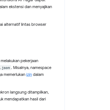
xtensions API agar dapat
dalam ekstensi dan menyajikan
i alternatif lintas browser
k melakukan pekerjaan
.json
. Misalnya, namespace
uga memerlukan
izin
dalam
inkron langsung ditampilkan,
uk mendapatkan hasil dari