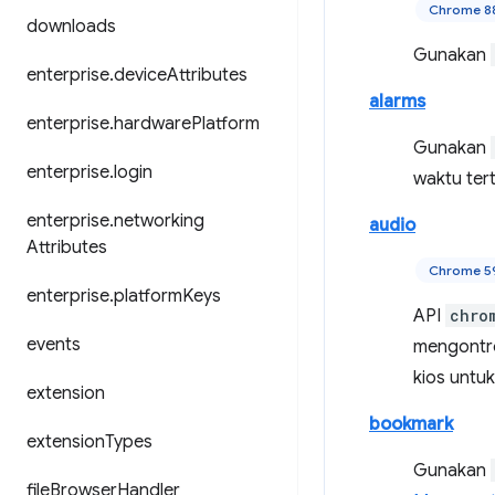
Chrome 8
downloads
Gunakan
enterprise
.
device
Attributes
alarms
enterprise
.
hardware
Platform
Gunakan
enterprise
.
login
waktu ter
enterprise
.
networking
audio
Attributes
Chrome 5
enterprise
.
platform
Keys
API
chro
events
mengontro
kios untu
extension
bookmark
extension
Types
Gunakan
file
Browser
Handler