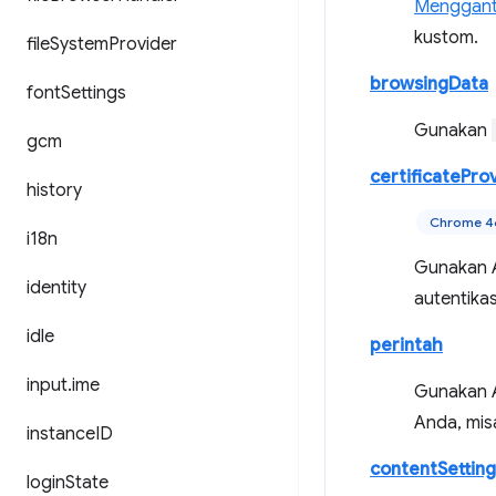
Menggant
kustom.
file
System
Provider
browsingData
font
Settings
Gunakan
gcm
certificatePro
history
Chrome 
i18n
Gunakan A
identity
autentikas
idle
perintah
input
.
ime
Gunakan A
Anda, mis
instance
ID
contentSetting
login
State