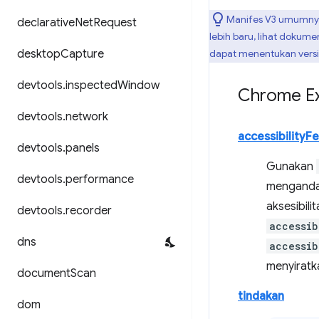
Manifes V3 umumnya 
declarative
Net
Request
lebih baru, lihat dokum
desktop
Capture
dapat menentukan versi
devtools
.
inspected
Window
Chrome Ex
devtools
.
network
accessibilityF
devtools
.
panels
Gunakan
devtools
.
performance
menganda
aksesibili
devtools
.
recorder
accessib
dns
accessib
menyiratk
document
Scan
tindakan
dom