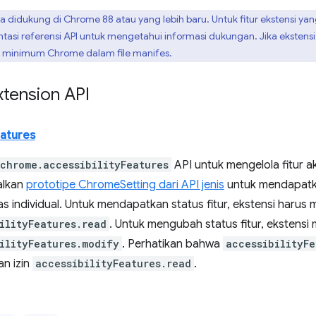
didukung di Chrome 88 atau yang lebih baru. Untuk fitur ekstensi ya
entasi referensi API untuk mengetahui informasi dukungan. Jika eksten
 minimum Chrome dalam file manifes.
tension API
eatures
chrome.accessibilityFeatures
API untuk mengelola fitur ak
lkan
prototipe ChromeSetting dari API jenis
untuk mendapatka
tas individual. Untuk mendapatkan status fitur, ekstensi harus 
ilityFeatures.read
. Untuk mengubah status fitur, ekstensi 
ilityFeatures.modify
. Perhatikan bahwa
accessibilityF
an izin
accessibilityFeatures.read
.