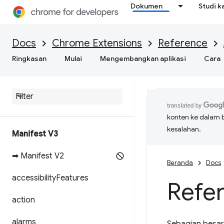
Dokumen
Studi k
Docs
Chrome Extensions
Reference
Ringkasan
Mulai
Mengembangkan aplikasi
Cara
konten ke dalam 
kesalahan.
Manifest V3
➡ Manifest V2
Beranda
Docs
accessibility
Features
Refer
action
alarms