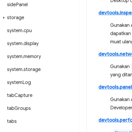
Desktop Ca
side
Panel
devtools.insp
storage
Gunakan 
system
.
cpu
dapatkan 
muat ulan
system
.
display
devtools.netw
system
.
memory
Gunakan
system
.
storage
yang ditam
system
Log
devtools.panel
tab
Capture
Gunakan 
Developer
tab
Groups
devtools.perf
tabs