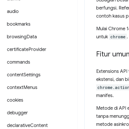
Sebagian besar
berfungsi. Refe
audio
contoh kasus 
bookmarks
Mulai Chrome 1
browsing
Data
untuk
chrome
.
certificate
Provider
Fitur umu
commands
Extensions API 
content
Settings
ekstensi, dan bi
context
Menus
chrome.actio
manifes.
cookies
Metode di API e
debugger
tanpa menunggu
metode asinkron
declarative
Content