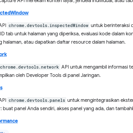
pture API merekam konten layar, jendela individual, atau tab 
ectedWindow
API
chrome.devtools.inspectedWindow
untuk berinteraksi 
ID tab untuk halaman yang diperiksa, evaluasi kode dalam kon
g halaman, atau dapatkan daftar resource dalam halaman.
ork
chrome.devtools.network
API untuk mengambil informasi t
pilkan oleh Developer Tools di panel Jaringan.
s
API
chrome.devtools.panels
untuk mengintegrasikan eksten
: buat panel Anda sendiri, akses panel yang ada, dan tambah
ormance