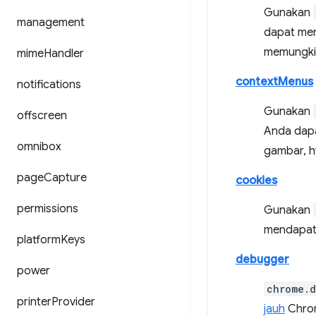
Gunakan
management
dapat men
memungkin
mime
Handler
contextMenus
notifications
Gunakan
offscreen
Anda dapa
omnibox
gambar, h
page
Capture
cookies
permissions
Gunakan
mendapatk
platform
Keys
debugger
power
chrome.
printer
Provider
jauh
Chro