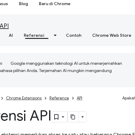
asus
Blog
Baru di Chrome
API
AI
Referensi
Contoh
Chrome Web Store
Google menggunakan teknologi AI untuk menerjemahkan
bahasa pilihan Anda. Terjemahan AI mungkin mengandung
Chrome Extensions
Reference
API
Apakah
ensi API