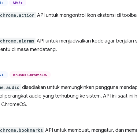
8+
MV3+
chrome.action
API untuk mengontrol ikon ekstensi di tool
chrome.alarms
API untuk menjadwalkan kode agar berjalan 
tentu di masa mendatang.
9+
Khusus ChromeOS
me.audio
disediakan untuk memungkinkan pengguna mendapa
l perangkat audio yang terhubung ke sistem. API ini saat ini
k ChromeOS.
chrome.bookmarks
API untuk membuat, mengatur, dan meman