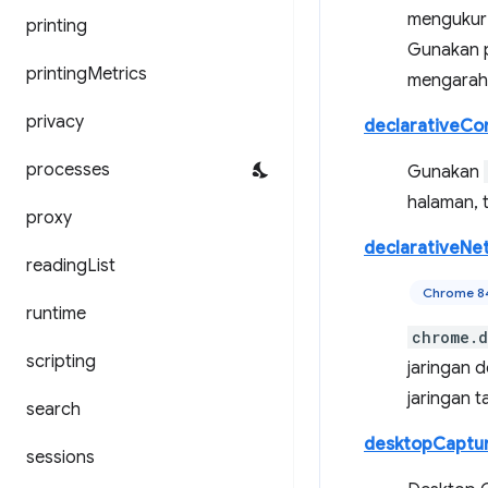
mengukur 
printing
Gunakan 
printing
Metrics
mengarah
privacy
declarativeCo
processes
Gunakan
halaman, 
proxy
declarativeNe
reading
List
Chrome 8
runtime
chrome.d
scripting
jaringan 
jaringan 
search
desktopCaptu
sessions