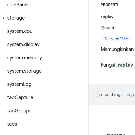
side
Panel
PROPERTI
replay
storage
void
system
.
cpu
Chrome 112+
system
.
display
Memungkinkan e
system
.
memory
Fungsi
replay
system
.
storage
system
Log
(
recording
:
obj
tab
Capture
tab
Groups
tabs
merekam