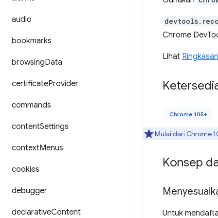
Gunakan
audio
devtools.rec
Chrome DevToo
bookmarks
Lihat
Ringkasan
browsing
Data
Ketersedi
certificate
Provider
commands
Chrome 105+
content
Settings
Mulai dari Chrome 1
context
Menus
Konsep d
cookies
Menyesuaika
debugger
declarative
Content
Untuk mendafta