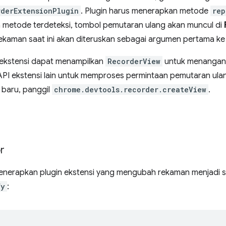
rderExtensionPlugin
. Plugin harus menerapkan metode
rep
ka metode terdeteksi, tombol pemutaran ulang akan muncul di
rekaman saat ini akan diteruskan sebagai argumen pertama 
, ekstensi dapat menampilkan
RecorderView
untuk menangani
I ekstensi lain untuk memproses permintaan pemutaran ula
baru, panggil
chrome.devtools.recorder.createView
.
r
enerapkan plugin ekstensi yang mengubah rekaman menjadi 
fy
: