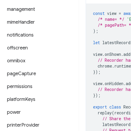
management
const
view
=
awa
/* name= */
'
mime
Handler
/* pagePath= 
);
notifications
let
latestRecord
offscreen
view
.
onShown
.
add
// Recorder ha
omnibox
chrome
.
runtime
});
page
Capture
view
.
onHidden
.
ad
permissions
// Recorder ha
});
platform
Keys
export
class
Rec
power
replay
(
recordi
// Share the
latestRecord
printer
Provider
// Request t