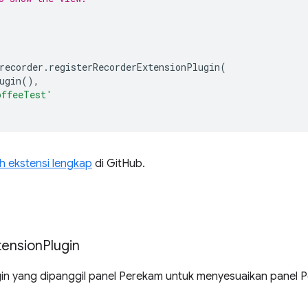
;
recorder
.
registerRecorderExtensionPlugin
(
ugin
(),
offeeTest'
h ekstensi lengkap
di GitHub.
tension
Plugin
in yang dipanggil panel Perekam untuk menyesuaikan panel 