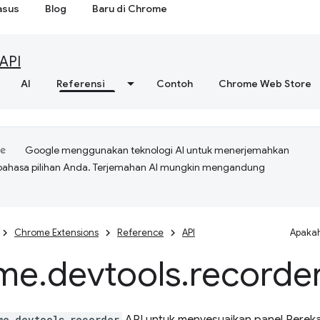
asus
Blog
Baru di Chrome
API
AI
Referensi
Contoh
Chrome Web Store
Google menggunakan teknologi AI untuk menerjemahkan
bahasa pilihan Anda. Terjemahan AI mungkin mengandung
Chrome Extensions
Reference
API
Apakah
me
.
devtools
.
recorde
me.devtools.recorder