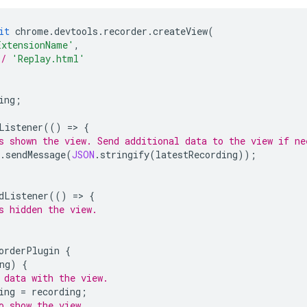
it
chrome
.
devtools
.
recorder
.
createView
(
ExtensionName'
,
*/
'Replay.html'
ing
;
Listener
(()
=
>
{
s shown the view. Send additional data to the view if ne
.
sendMessage
(
JSON
.
stringify
(
latestRecording
));
dListener
(()
=
>
{
s hidden the view.
orderPlugin
{
ng
)
{
 data with the view.
ing
=
recording
;
o show the view.