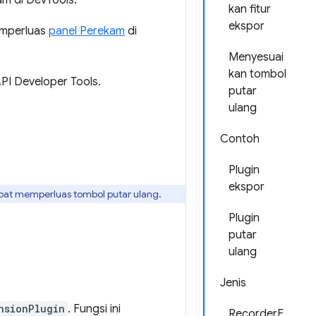
m di DevTools.
kan fitur
ekspor
emperluas
panel Perekam
di
Menyesuai
kan tombol
I Developer Tools.
putar
ulang
Contoh
Plugin
ekspor
pat memperluas tombol putar ulang.
Plugin
putar
ulang
Jenis
nsionPlugin
. Fungsi ini
RecorderE