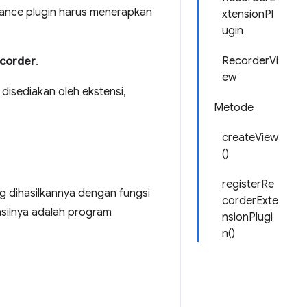
tance plugin harus menerapkan
xtensionPl
ugin
RecorderVi
corder
.
ew
isediakan oleh ekstensi,
Metode
createView
()
registerRe
 dihasilkannya dengan fungsi
corderExte
asilnya adalah program
nsionPlugi
n()