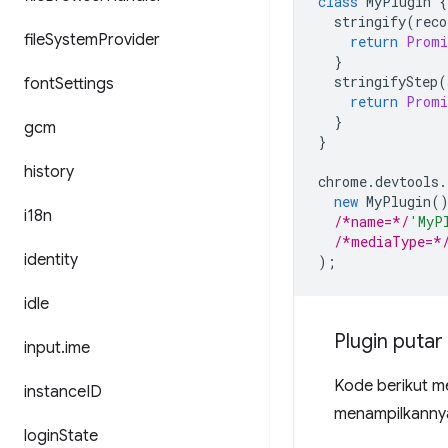
class
MyPlugin
{
stringify
(
reco
file
System
Provider
return
Promi
}
stringifyStep
(
font
Settings
return
Promi
}
gcm
}
history
chrome
.
devtools
.
new
MyPlugin
(
i18n
/*name=*/
'MyP
/*mediaType=*
identity
);
idle
Plugin putar
input
.
ime
Kode berikut m
instance
ID
menampilkannya
login
State