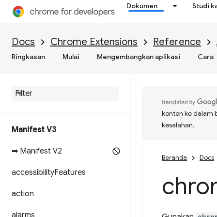
Dokumen
Studi k
Docs
Chrome Extensions
Reference
Ringkasan
Mulai
Mengembangkan aplikasi
Cara
konten ke dalam 
kesalahan.
Manifest V3
➡ Manifest V2
Beranda
Docs
accessibility
Features
chro
action
alarms
chro