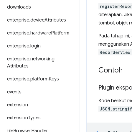
registerReco
downloads
diterapkan. Ji
enterprise
.
device
Attributes
tombol, objek 
enterprise
.
hardware
Platform
Pada tahap ini
menggunakan AP
enterprise
.
login
RecorderView
enterprise
.
networking
Attributes
Contoh
enterprise
.
platform
Keys
Plugin ekspo
events
Kode berikut m
extension
JSON.stringi
extension
Types
file
Browser
Handler