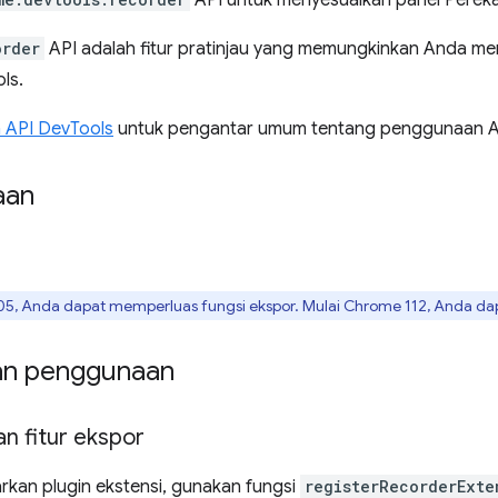
API untuk menyesuaikan panel Pereka
order
API adalah fitur pratinjau yang memungkinkan Anda m
ls.
 API DevTools
untuk pengantar umum tentang penggunaan AP
aan
05, Anda dapat memperluas fungsi ekspor. Mulai Chrome 112, Anda da
an penggunaan
n fitur ekspor
rkan plugin ekstensi, gunakan fungsi
registerRecorderExte