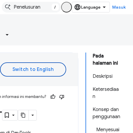
/
Masuk
Pada
halaman ini
Deskripsi
Ketersediaa
n
 informasi ini membantu?
r
Konsep dan
penggunaan
Menyesuai