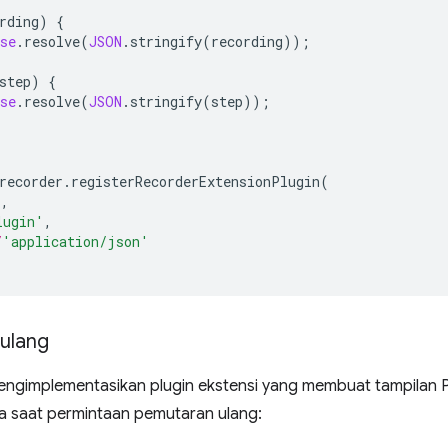
rding
)
{
se
.
resolve
(
JSON
.
stringify
(
recording
));
step
)
{
se
.
resolve
(
JSON
.
stringify
(
step
));
recorder
.
registerRecorderExtensionPlugin
(
),
lugin'
,
/
'application/json'
 ulang
engimplementasikan plugin ekstensi yang membuat tampila
 saat permintaan pemutaran ulang: