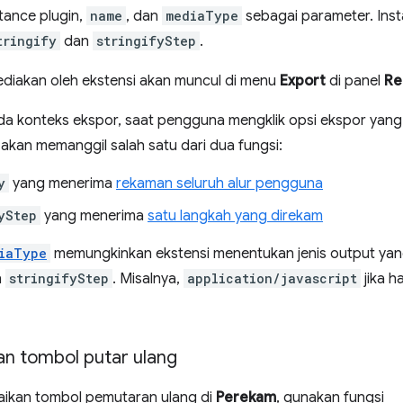
tance plugin,
name
, dan
mediaType
sebagai parameter. Ins
tringify
dan
stringifyStep
.
diakan oleh ekstensi akan muncul di menu
Export
di panel
Re
a konteks ekspor, saat pengguna mengklik opsi ekspor yang d
akan memanggil salah satu dari dua fungsi:
y
yang menerima
rekaman seluruh alur pengguna
yStep
yang menerima
satu langkah yang direkam
iaType
memungkinkan ekstensi menentukan jenis output yang
n
stringifyStep
. Misalnya,
application/javascript
jika h
n tombol putar ulang
ikan tombol pemutaran ulang di
Perekam
, gunakan fungsi