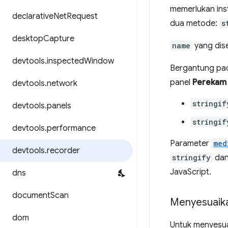
memerlukan ins
declarative
Net
Request
dua metode:
s
desktop
Capture
name
yang dise
devtools
.
inspected
Window
Bergantung pad
panel
Perekam
devtools
.
network
stringif
devtools
.
panels
stringif
devtools
.
performance
Parameter
med
devtools
.
recorder
stringify
da
JavaScript.
dns
document
Scan
Menyesuaika
dom
Untuk menyesua