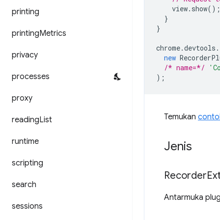
view
.
show
()
printing
}
}
printing
Metrics
chrome
.
devtools
.
privacy
new
RecorderPl
/* name=*/
'C
processes
);
proxy
Temukan
conto
reading
List
runtime
Jenis
scripting
Recorder
Ex
search
Antarmuka plug
sessions