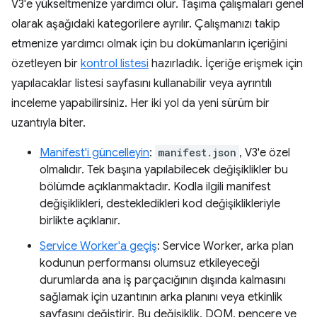
V3'e yükseltmenize yardımcı olur. Taşıma çalışmaları genel
olarak aşağıdaki kategorilere ayrılır. Çalışmanızı takip
etmenize yardımcı olmak için bu dokümanların içeriğini
özetleyen bir
kontrol listesi
hazırladık. İçeriğe erişmek için
yapılacaklar listesi sayfasını kullanabilir veya ayrıntılı
inceleme yapabilirsiniz. Her iki yol da yeni sürüm bir
uzantıyla biter.
Manifest'i güncelleyin
:
manifest.json
, V3'e özel
olmalıdır. Tek başına yapılabilecek değişiklikler bu
bölümde açıklanmaktadır. Kodla ilgili manifest
değişiklikleri, destekledikleri kod değişiklikleriyle
birlikte açıklanır.
Service Worker'a geçiş
: Service Worker, arka plan
kodunun performansı olumsuz etkileyeceği
durumlarda ana iş parçacığının dışında kalmasını
sağlamak için uzantının arka planını veya etkinlik
sayfasını değiştirir. Bu değişiklik, DOM, pencere ve