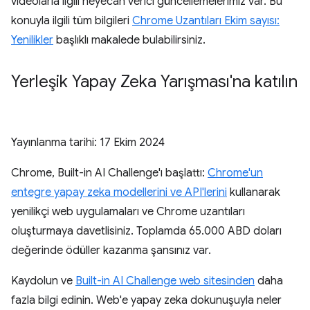
videolarla ilgili heyecan verici güncellemelerimiz var. Bu
konuyla ilgili tüm bilgileri
Chrome Uzantıları Ekim sayısı:
Yenilikler
başlıklı makalede bulabilirsiniz.
Yerleşik Yapay Zeka Yarışması'na katılın
Yayınlanma tarihi:
17 Ekim 2024
Chrome, Built-in AI Challenge'ı başlattı:
Chrome'un
entegre yapay zeka modellerini ve API'lerini
kullanarak
yenilikçi web uygulamaları ve Chrome uzantıları
oluşturmaya davetlisiniz. Toplamda 65.000 ABD doları
değerinde ödüller kazanma şansınız var.
Kaydolun ve
Built-in AI Challenge web sitesinden
daha
fazla bilgi edinin. Web'e yapay zeka dokunuşuyla neler