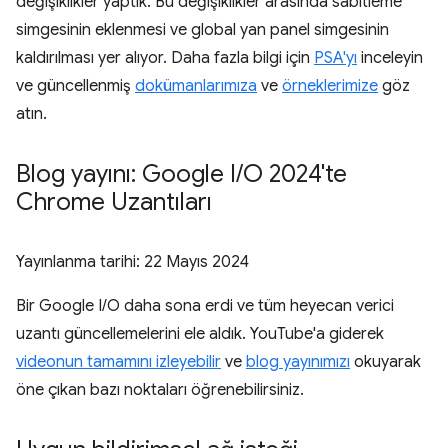
değişiklikler yaptık. Bu değişiklikler arasında sabitleme
simgesinin eklenmesi ve global yan panel simgesinin
kaldırılması yer alıyor. Daha fazla bilgi için
PSA'yı
inceleyin
ve güncellenmiş
dokümanlarımıza
ve
örneklerimize
göz
atın.
Blog yayını: Google I
/
O 2024'te
Chrome Uzantıları
Yayınlanma tarihi:
22 Mayıs 2024
Bir Google I/O daha sona erdi ve tüm heyecan verici
uzantı güncellemelerini ele aldık. YouTube'a giderek
videonun tamamını izleyebilir
ve
blog yayınımızı
okuyarak
öne çıkan bazı noktaları öğrenebilirsiniz.