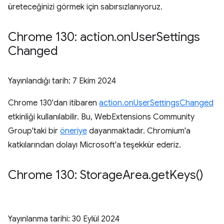
üreteceğinizi görmek için sabırsızlanıyoruz.
Chrome 130: action
.
on
User
Settings
Changed
Yayınlandığı tarih:
7 Ekim 2024
Chrome 130'dan itibaren
action.onUserSettingsChanged
etkinliği kullanılabilir. Bu, WebExtensions Community
Group'taki bir
öneriye
dayanmaktadır. Chromium'a
katkılarından dolayı Microsoft'a teşekkür ederiz.
Chrome 130: Storage
Area
.
get
Keys(
)
Yayınlanma tarihi:
30 Eylül 2024