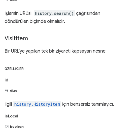
İşlemin URL'si.
history.search()
çağrısından
döndürülen biçimde olmalıdır.
Visit
Item
Bir URL'ye yapılan tek bir ziyareti kapsayan nesne.
ÖZELLIKLER
id
dize
İlgili
history.HistoryItem
için benzersiz tanımlayıcı.
isLocal
boolean