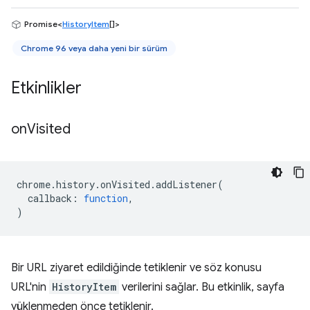
Promise<
HistoryItem
[]>
Chrome 96 veya daha yeni bir sürüm
Etkinlikler
on
Visited
chrome
.
history
.
onVisited
.
addListener
(
callback
:
function
,
)
Bir URL ziyaret edildiğinde tetiklenir ve söz konusu
URL'nin
HistoryItem
verilerini sağlar. Bu etkinlik, sayfa
yüklenmeden önce tetiklenir.