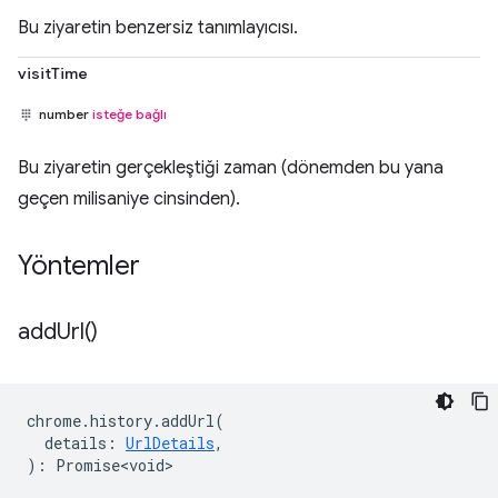
Bu ziyaretin benzersiz tanımlayıcısı.
visitTime
number
isteğe bağlı
Bu ziyaretin gerçekleştiği zaman (dönemden bu yana
geçen milisaniye cinsinden).
Yöntemler
add
Url(
)
chrome
.
history
.
addUrl
(
details
:
UrlDetails
,
)
:
Promise<void>