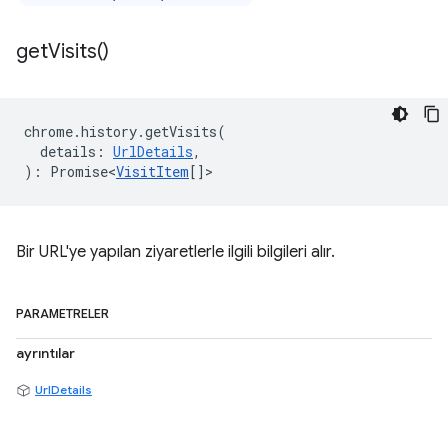
get
Visits(
)
chrome
.
history
.
getVisits
(
details
:
UrlDetails
,
)
:
Promise<
VisitItem
[]
>
Bir URL'ye yapılan ziyaretlerle ilgili bilgileri alır.
PARAMETRELER
ayrıntılar
UrlDetails