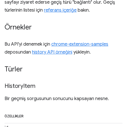
sayfayı ziyaret ederse geçiş türü "bağlantı" olur. Geçiş
türlerinin listesi için
referans içeriğe
bakın.
Örnekler
Bu API'yi denemek için
chrome-extension-samples
deposundan
history API örneğini
yükleyin.
Türler
History
Item
Bir geçmiş sorgusunun sonucunu kapsayan nesne.
ÖZELLIKLER