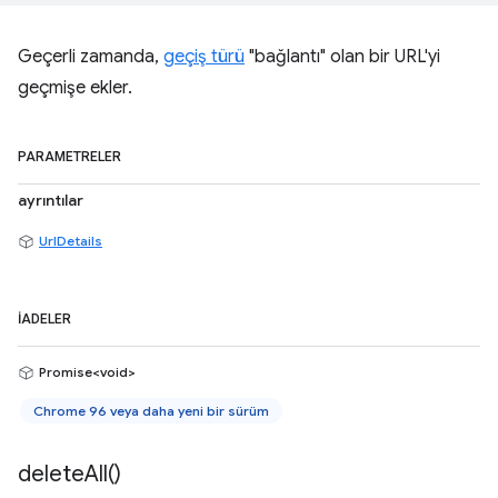
Geçerli zamanda,
geçiş türü
"bağlantı" olan bir URL'yi
geçmişe ekler.
PARAMETRELER
ayrıntılar
UrlDetails
İADELER
Promise<void>
Chrome 96 veya daha yeni bir sürüm
delete
All(
)