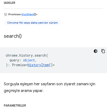
İADELER
Promise<
VisitItem
[]>
Chrome 96 veya daha yeni bir sürüm
search(
)
chrome
.
history
.
search
(
query
:
object
,
)
:
Promise<
HistoryItem
[]
>
Sorguyla eşleşen her sayfanın son ziyaret zamanı için
geçmişte arama yapar.
PARAMETRELER