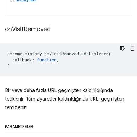
on
Visit
Removed
chrome
.
history
.
onVisitRemoved
.
addListener
(
callback
:
function
,
)
Bir veya daha fazla URL geçmişten kaldırıldığında
tetiklenir. Tüm ziyaretler kaldırıldığında URL, geçmişten
temizlenir.
PARAMETRELER