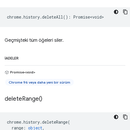
chrome
.
history
.
deleteAll
()
:
Promise<void>
Geçmişteki tüm öğeleri siler.
İADELER
Promise<void>
Chrome 96 veya daha yeni bir sürüm
delete
Range(
)
chrome
.
history
.
deleteRange
(
range
:
object
,