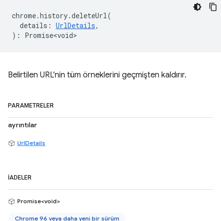
chrome
.
history
.
deleteUrl
(
details
:
UrlDetails
,
)
:
Promise<void>
Belirtilen URL'nin tüm örneklerini geçmişten kaldırır.
PARAMETRELER
ayrıntılar
UrlDetails
İADELER
Promise<void>
Chrome 96 veya daha yeni bir sürüm