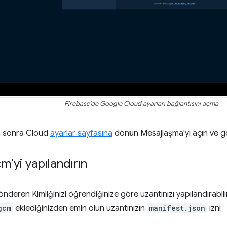
Firebase'de Google Cloud ayarları bağlantısını açma
en sonra Cloud
ayarlar sayfasına
dönün Mesajlaşma'yı açın ve gö
m'yi yapılandırın
deren Kimliğinizi öğrendiğinize göre uzantınızı yapılandırabilir
gcm
eklediğinizden emin olun uzantınızın
manifest.json
izni