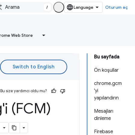
/
Oturum aç
rome Web Store
Bu sayfada
Ön koşullar
chrome.gcm
'yi
Bu size yardımcı oldu mu?
yapılandırın
'i (FCM)
Mesajları
dinleme
Firebase