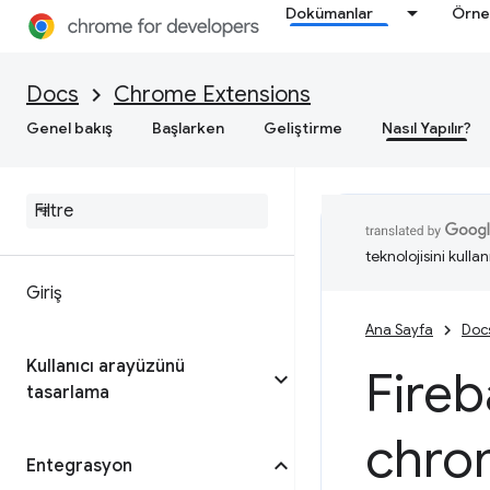
Dokümanlar
Örne
Docs
Chrome Extensions
Genel bakış
Başlarken
Geliştirme
Nasıl Yapılır?
teknolojisini kullan
Giriş
Ana Sayfa
Doc
Kullanıcı arayüzünü
Fire
tasarlama
chro
Entegrasyon