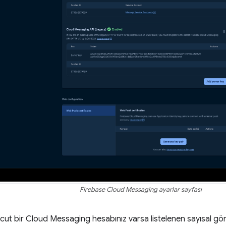
Firebase Cloud Messaging ayarlar sayfası
ut bir Cloud Messaging hesabınız varsa listelenen sayısal gön