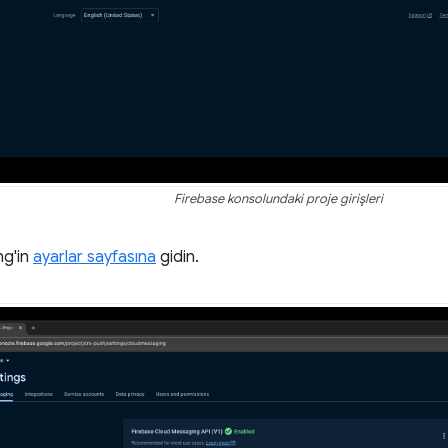
Firebase konsolundaki proje girişleri
ng'in
ayarlar sayfasına
gidin.