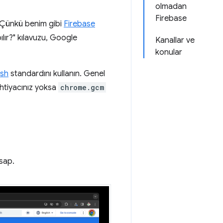
olmadan
Firebase
 Çünkü benim gibi
Firebase
pılır?" kılavuzu, Google
Kanallar ve
konular
sh
standardını kullanın. Genel
 ihtiyacınız yoksa
chrome.gcm
sap.