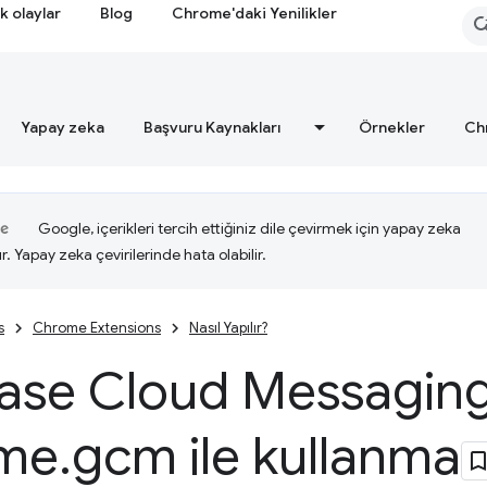
k olaylar
Blog
Chrome'daki Yenilikler
Yapay zeka
Başvuru Kaynakları
Örnekler
Ch
Google, içerikleri tercih ettiğiniz dile çevirmek için yapay zeka
ır. Yapay zeka çevirilerinde hata olabilir.
s
Chrome Extensions
Nasıl Yapılır?
base Cloud Messaging
me
.
gcm ile kullanma