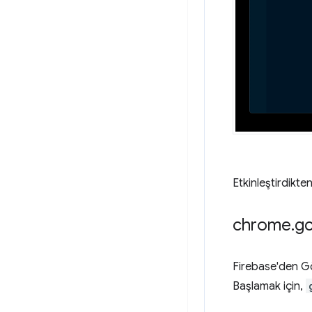
Etkinleştirdikt
chrome
.
gc
Firebase'den Gön
Başlamak için,