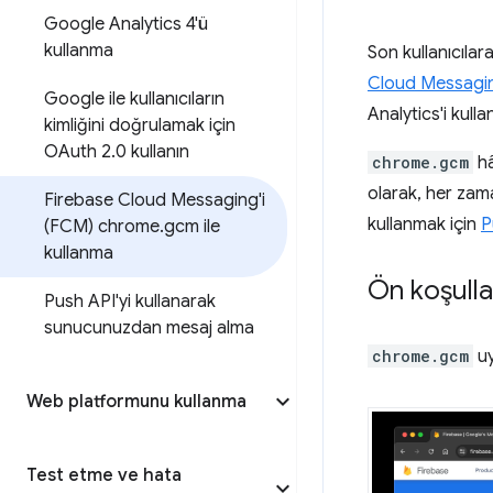
Google Analytics 4'ü
kullanma
Son kullanıcıla
Cloud Messagi
Google ile kullanıcıların
Analytics'i kull
kimliğini doğrulamak için
OAuth 2
.
0 kullanın
chrome.gcm
h
olarak, her zaman
Firebase Cloud Messaging'i
kullanmak için
P
(FCM) chrome
.
gcm ile
kullanma
Ön koşulla
Push API'yi kullanarak
sunucunuzdan mesaj alma
chrome.gcm
uy
Web platformunu kullanma
Test etme ve hata