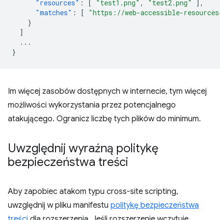
"resources"
:
[
"test1.png"
,
"test2.png"
],
"matches"
:
[
"https://web-accessible-resources
}
]
...
}
Im więcej zasobów dostępnych w internecie, tym więcej
możliwości wykorzystania przez potencjalnego
atakującego. Ogranicz liczbę tych plików do minimum.
Uwzględnij wyraźną politykę
bezpieczeństwa treści
Aby zapobiec atakom typu cross-site scripting,
uwzględnij w pliku manifestu
politykę bezpieczeństwa
treści
dla rozszerzenia. Jeśli rozszerzenie wczytuje