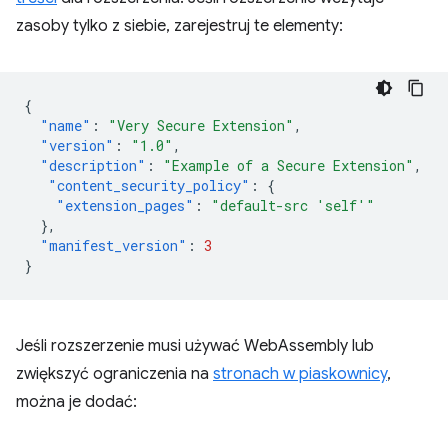
zasoby tylko z siebie, zarejestruj te elementy:
{
"name"
:
"Very Secure Extension"
,
"version"
:
"1.0"
,
"description"
:
"Example of a Secure Extension"
,
"content_security_policy"
:
{
"extension_pages"
:
"default-src 'self'"
},
"manifest_version"
:
3
}
Jeśli rozszerzenie musi używać WebAssembly lub
zwiększyć ograniczenia na
stronach w piaskownicy
,
można je dodać: