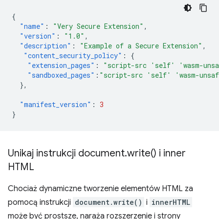
{
"name"
:
"Very Secure Extension"
,
"version"
:
"1.0"
,
"description"
:
"Example of a Secure Extension"
,
"content_security_policy"
:
{
"extension_pages"
:
"script-src 'self' 'wasm-uns
"sandboxed_pages"
:
"script-src 'self' 'wasm-unsa
},
"manifest_version"
:
3
}
Unikaj instrukcji document
.
write(
) i inner
HTML
Chociaż dynamiczne tworzenie elementów HTML za
pomocą instrukcji
document.write()
i
innerHTML
może być prostsze, naraża rozszerzenie i strony