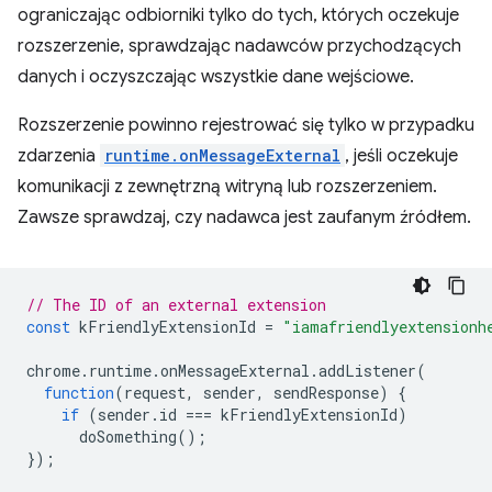
ograniczając odbiorniki tylko do tych, których oczekuje
rozszerzenie, sprawdzając nadawców przychodzących
danych i oczyszczając wszystkie dane wejściowe.
Rozszerzenie powinno rejestrować się tylko w przypadku
zdarzenia
runtime.onMessageExternal
, jeśli oczekuje
komunikacji z zewnętrzną witryną lub rozszerzeniem.
Zawsze sprawdzaj, czy nadawca jest zaufanym źródłem.
// The ID of an external extension
const
kFriendlyExtensionId
=
"iamafriendlyextensionh
chrome
.
runtime
.
onMessageExternal
.
addListener
(
function
(
request
,
sender
,
sendResponse
)
{
if
(
sender
.
id
===
kFriendlyExtensionId
)
doSomething
();
});