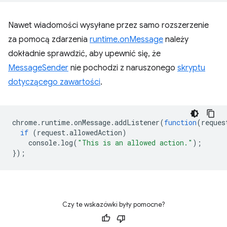
Nawet wiadomości wysyłane przez samo rozszerzenie
za pomocą zdarzenia
runtime.onMessage
należy
dokładnie sprawdzić, aby upewnić się, że
MessageSender
nie pochodzi z naruszonego
skryptu
dotyczącego zawartości
.
chrome
.
runtime
.
onMessage
.
addListener
(
function
(
reques
if
(
request
.
allowedAction
)
console
.
log
(
"This is an allowed action."
);
});
Czy te wskazówki były pomocne?