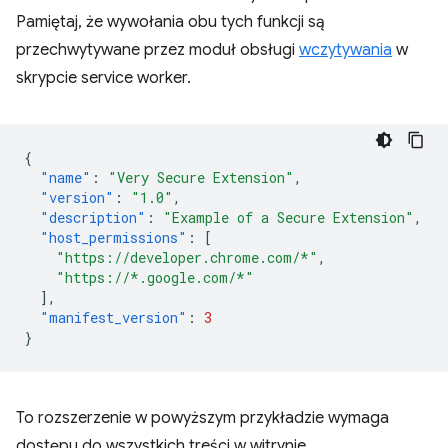
Pamiętaj, że wywołania obu tych funkcji są
przechwytywane przez moduł obsługi
wczytywania
w
skrypcie service worker.
{
"name"
:
"Very Secure Extension"
,
"version"
:
"1.0"
,
"description"
:
"Example of a Secure Extension"
,
"host_permissions"
:
[
"https://developer.chrome.com/*"
,
"https://*.google.com/*"
],
"manifest_version"
:
3
}
To rozszerzenie w powyższym przykładzie wymaga
dostępu do wszystkich treści w witrynie