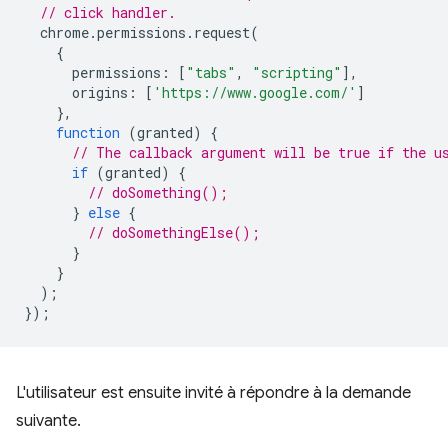
// click handler.
chrome
.
permissions
.
request
(
{
permissions
:
[
"tabs"
,
"scripting"
],
origins
:
[
'https://www.google.com/'
]
},
function
(
granted
)
{
// The callback argument will be true if the u
if
(
granted
)
{
// doSomething();
}
else
{
// doSomethingElse();
}
}
);
});
L'utilisateur est ensuite invité à répondre à la demande
suivante.