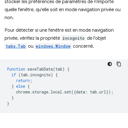
stocker les préférences de paramètres de n'importe
quelle fenêtre, qu'elle soit en mode navigation privée ou
non.
Pour détecter si une fenêtre est en mode navigation
privée, vérifiez la propriété
incognito
de l'objet
tabs.Tab
ou
windows.Window
concerné.
function
saveTabData
(
tab
)
{
if
(
tab
.
incognito
)
{
return
;
}
else
{
chrome
.
storage
.
local
.
set
({
data
:
tab
.
url
});
}
}