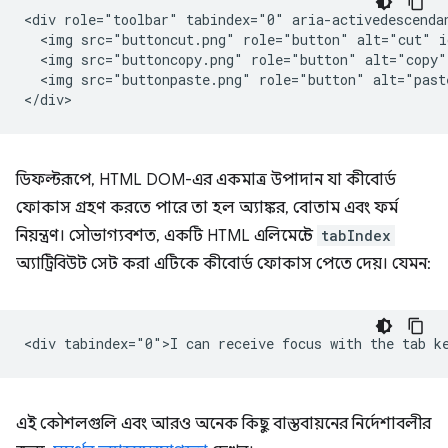
<div role="toolbar" tabindex="0" aria-activedescendan
  <img src="buttoncut.png" role="button" alt="cut" i
  <img src="buttoncopy.png" role="button" alt="copy"
  <img src="buttonpaste.png" role="button" alt="past
ডিফল্টরূপে, HTML DOM-এর একমাত্র উপাদান যা কীবোর্ড
ফোকাস গ্রহণ করতে পারে তা হল অ্যাঙ্কর, বোতাম এবং ফর্ম
নিয়ন্ত্রণ। সৌভাগ্যবশত, একটি HTML এলিমেন্টে
tabIndex
অ্যাট্রিবিউট সেট করা এটিকে কীবোর্ড ফোকাস পেতে দেয়। যেমন:
এই কৌশলগুলি এবং আরও অনেক কিছু বাস্তবায়নের নির্দেশাবলীর