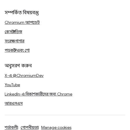
সম্পর্কিত বিষয়বস্তু
Chromium আপডেট
কেস স্টাডিজ
সংরক্ষণাগার
পডকাস্ট এবং শো
অনুসরণ করুন
X-এ @ChromiumDev
YouTube
LinkedIn-এ বিকাশকারীদের জন্য Chrome
আরএসএস
শর্তাবলী
গোপনীয়তা
Manage cookies