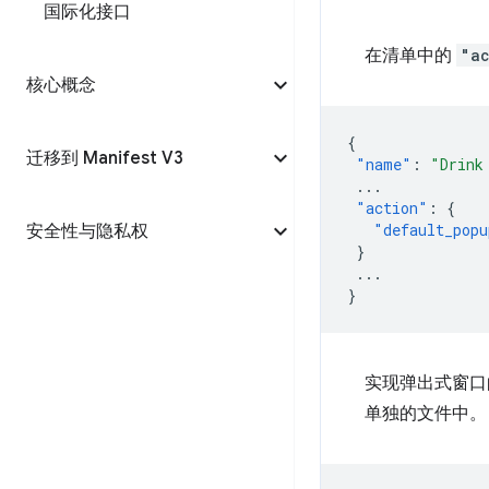
国际化接口
在清单中的
"a
核心概念
{
迁移到 Manifest V3
"name"
:
"Drink
...
"action"
:
{
"default_popu
安全性与隐私权
}
...
}
实现弹出式窗口的
单独的文件中。