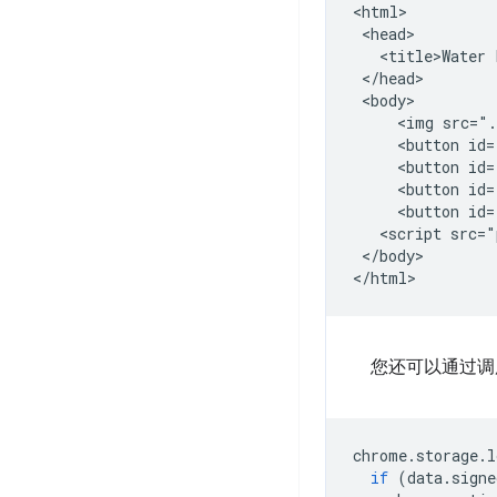
<html>

 <head>

   <title>Water 
 </head>

 <body>

     <img src=".
     <button id=
     <button id=
     <button id=
     <button id=
   <script src="
 </body>

您还可以通过
chrome
.
storage
.
l
if
(
data
.
signe