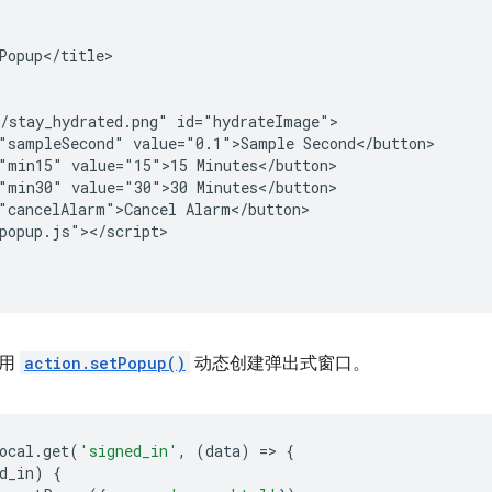
Popup</title>

/stay_hydrated.png" id="hydrateImage">

"sampleSecond" value="0.1">Sample Second</button>

"min15" value="15">15 Minutes</button>

"min30" value="30">30 Minutes</button>

"cancelAlarm">Cancel Alarm</button>

popup.js"></script>

调用
action.setPopup()
动态创建弹出式窗口。
ocal
.
get
(
'signed_in'
,
(
data
)
=
>
{
d_in
)
{