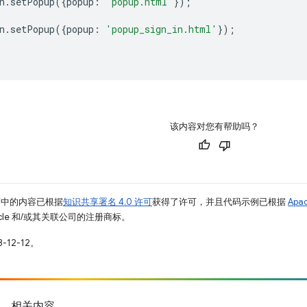
n
.
setPopup
({
popup
:
'popup.html'
});
n
.
setPopup
({
popup
:
'popup_sign_in.html'
});
该内容对您有帮助吗？
面中的内容已根据
知识共享署名 4.0 许可
获得了许可，并且代码示例已根据
Apa
racle 和/或其关联公司的注册商标。
-12-12。
相关内容