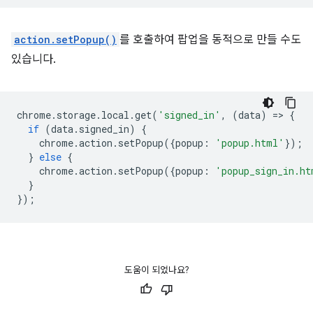
action.setPopup()
를 호출하여 팝업을 동적으로 만들 수도
있습니다.
chrome
.
storage
.
local
.
get
(
'signed_in'
,
(
data
)
=
>
{
if
(
data
.
signed_in
)
{
chrome
.
action
.
setPopup
({
popup
:
'popup.html'
});
}
else
{
chrome
.
action
.
setPopup
({
popup
:
'popup_sign_in.ht
}
});
도움이 되었나요?