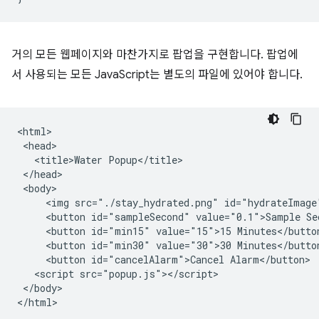
거의 모든 웹페이지와 마찬가지로 팝업을 구현합니다. 팝업에
서 사용되는 모든 JavaScript는 별도의 파일에 있어야 합니다.
<html>

 <head>

   <title>Water Popup</title>

 </head>

 <body>

     <img src="./stay_hydrated.png" id="hydrateImage"
     <button id="sampleSecond" value="0.1">Sample Sec
     <button id="min15" value="15">15 Minutes</button
     <button id="min30" value="30">30 Minutes</button
     <button id="cancelAlarm">Cancel Alarm</button>

   <script src="popup.js"></script>

 </body>
