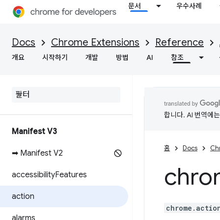
문서
우수사례
Docs
Chrome Extensions
Reference
개요
시작하기
개발
방법
AI
참조
합니다. AI 번역에
Manifest V3
홈
Docs
Ch
➡ Manifest V2
chro
accessibility
Features
action
chrome.actio
alarms