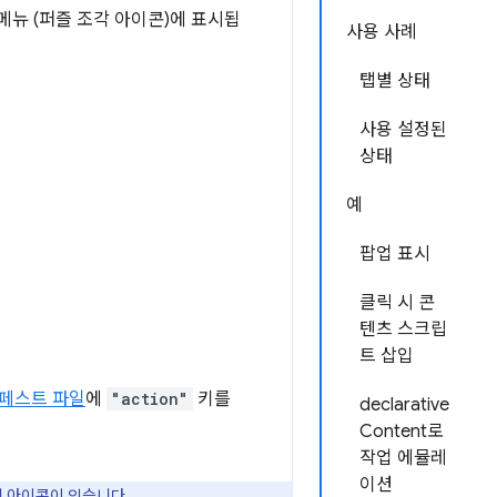
메뉴 (퍼즐 조각 아이콘)에 표시됩
사용 사례
탭별 상태
사용 설정된
상태
예
팝업 표시
클릭 시 콘
텐츠 스크립
트 삽입
페스트 파일
에
"action"
키를
declarative
Content로
작업 에뮬레
이션
에 아이콘이 있습니다.