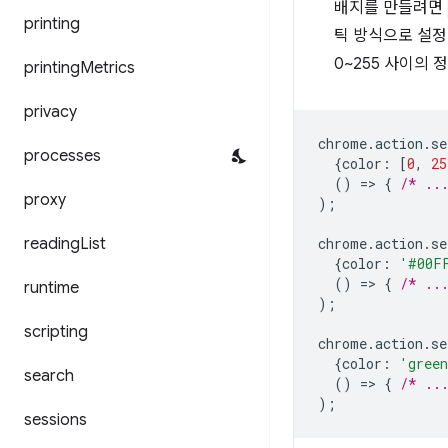
배지를 만들려면
printing
틱 방식으로 설정
0~255 사이의
printing
Metrics
privacy
chrome
.
action
.
se
processes
{
color
:
[
0
,
25
()
=
>
{
/* ..
proxy
);
reading
List
chrome
.
action
.
se
{
color
:
'#00F
()
=
>
{
/* ..
runtime
);
scripting
chrome
.
action
.
se
{
color
:
'gree
search
()
=
>
{
/* ..
);
sessions