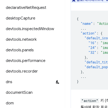
declarative
Net
Request
desktop
Capture
{
"name"
:
"Acti
...
devtools
.
inspected
Window
"action"
:
{
"default_ico
devtools
.
network
"16"
:
"im
"24"
:
"im
devtools
.
panels
"32"
:
"im
},
devtools
.
performance
"default_tit
"default_pop
devtools
.
recorder
},
...
}
dns
document
Scan
"action"
키 
dom
툴바에 확장 프로