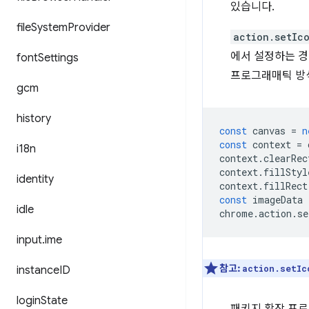
있습니다.
file
System
Provider
action.setIc
에서 설정하는 
font
Settings
프로그래매틱 방
gcm
history
const
canvas
=
n
const
context
=
i18n
context
.
clearRec
context
.
fillStyl
identity
context
.
fillRect
const
imageData
idle
chrome
.
action
.
se
input
.
ime
참고:
action.setIc
instance
ID
login
State