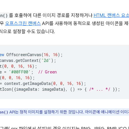
on()
를 호출하여 다른 이미지 경로를 지정하거나
HTML 캔버스 요
경우
오프스크린 캔버스
API를 사용하여 동적으로 생성된 아이콘을 
식으로 설정할 수도 있습니다.
ew
OffscreenCanvas
(
16
,
16
);
canvas
.
getContext
(
'2d'
);
t
(
0
,
0
,
16
,
16
);
e
=
'#00FF00'
;
// Green
(
0
,
0
,
16
,
16
);
=
context
.
getImageData
(
0
,
0
,
16
,
16
);
tIcon
({
imageData
:
imageData
},
()
=
>
{
/* ... */
});
API는 정적 이미지를 설정하기 위한 것입니다. 아이콘에 애니메이션 이미
on()