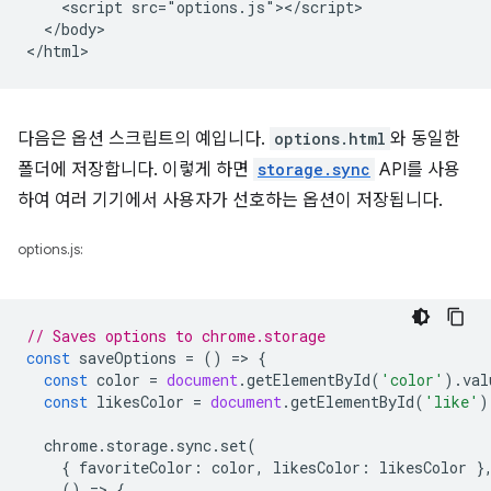
    <script src="options.js"></script>

  </body>

다음은 옵션 스크립트의 예입니다.
options.html
와 동일한
폴더에 저장합니다. 이렇게 하면
storage.sync
API를 사용
하여 여러 기기에서 사용자가 선호하는 옵션이 저장됩니다.
options.js:
// Saves options to chrome.storage
const
saveOptions
=
()
=
>
{
const
color
=
document
.
getElementById
(
'color'
).
val
const
likesColor
=
document
.
getElementById
(
'like'
)
chrome
.
storage
.
sync
.
set
(
{
favoriteColor
:
color
,
likesColor
:
likesColor
}
()
=
>
{