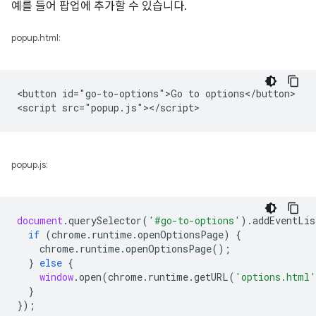
예를 들어 팝업에 추가할 수 있습니다.
popup.html:
<button id="go-to-options">Go to options</button>

popup.js:
document
.
querySelector
(
'#go-to-options'
).
addEventLis
if
(
chrome
.
runtime
.
openOptionsPage
)
{
chrome
.
runtime
.
openOptionsPage
();
}
else
{
window
.
open
(
chrome
.
runtime
.
getURL
(
'options.html'
}
});