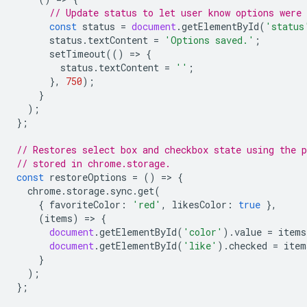
// Update status to let user know options were 
const
status
=
document
.
getElementById
(
'status
status
.
textContent
=
'Options saved.'
;
setTimeout
(()
=
>
{
status
.
textContent
=
''
;
},
750
);
}
);
};
// Restores select box and checkbox state using the p
// stored in chrome.storage.
const
restoreOptions
=
()
=
>
{
chrome
.
storage
.
sync
.
get
(
{
favoriteColor
:
'red'
,
likesColor
:
true
},
(
items
)
=
>
{
document
.
getElementById
(
'color'
).
value
=
items
document
.
getElementById
(
'like'
).
checked
=
item
}
);
};