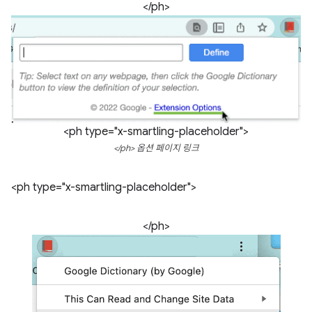
</ph>
<ph type="x-smartling-placeholder">
</ph> 옵션 페이지 링크
<ph type="x-smartling-placeholder">
</ph>