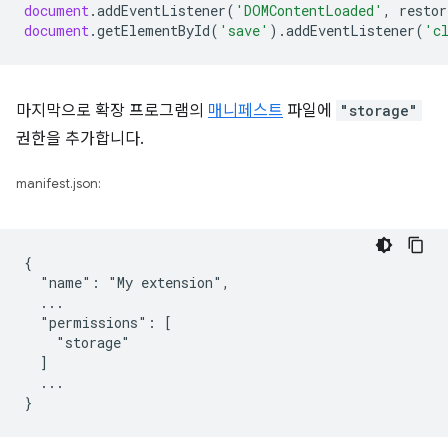
document
.
addEventListener
(
'DOMContentLoaded'
,
restor
document
.
getElementById
(
'save'
).
addEventListener
(
'c
마지막으로 확장 프로그램의
매니페스트
파일에
"storage"
권한을 추가합니다.
manifest.json:
{

  "name": "My extension",

  ...

  "permissions": [

    "storage"

  ]

  ...
