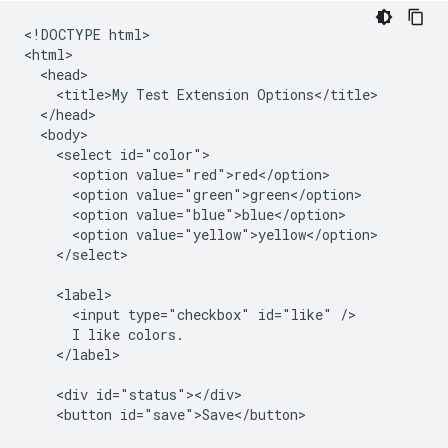
<!DOCTYPE html>

<html>

  <head>

    <title>My Test Extension Options</title>

  </head>

  <body>

    <select id="color">

      <option value="red">red</option>

      <option value="green">green</option>

      <option value="blue">blue</option>

      <option value="yellow">yellow</option>

    </select>

    <label>

      <input type="checkbox" id="like" />

      I like colors.

    </label>

    <div id="status"></div>

    <button id="save">Save</button>
