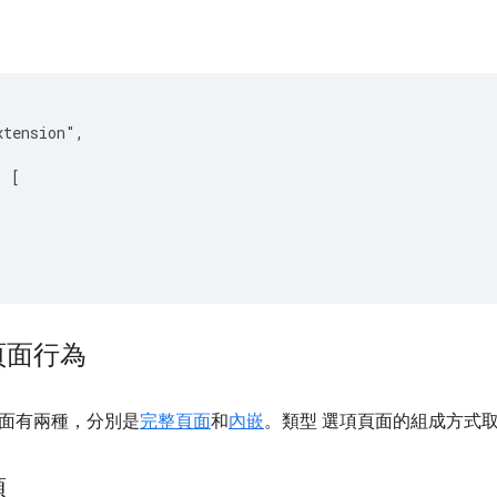
tension",

 [

頁面行為
面有兩種，分別是
完整頁面
和
內嵌
。類型 選項頁面的組成方式
項