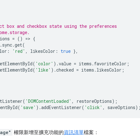
ct box and checkbox state using the preferences
ome.storage.
ions
=
()
=
>
{
.
sync
.
get
(
lor
:
'red'
,
likesColor
:
true
},
{
etElementById
(
'color'
).
value
=
items
.
favoriteColor
;
etElementById
(
'like'
).
checked
=
items
.
likesColor
;
tListener
(
'DOMContentLoaded'
,
restoreOptions
);
entById
(
'save'
).
addEventListener
(
'click'
,
saveOptions
)
rage"
權限新增至擴充功能的
資訊清單
檔案：