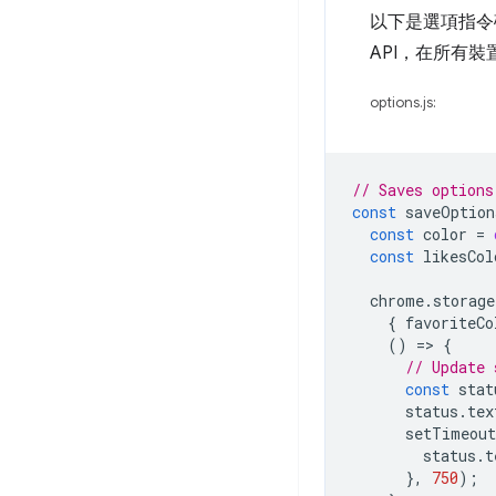
以下是選項指令
API，在所有
options.js:
// Saves options
const
saveOption
const
color
=
const
likesCol
chrome
.
storage
{
favoriteCo
()
=
>
{
// Update 
const
stat
status
.
tex
setTimeout
status
.
t
},
750
);