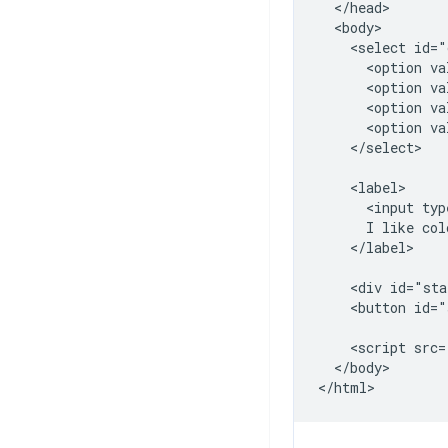
  </head>

  <body>

    <select id="
      <option va
      <option va
      <option va
      <option va
    </select>

    <label>

      <input typ
      I like colo
    </label>

    <div id="sta
    <button id="
    <script src=
  </body>
