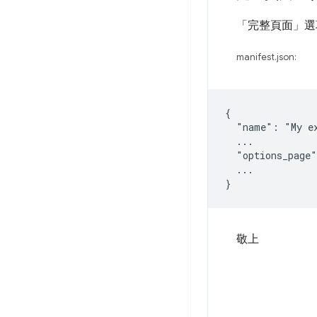
「完整頁面」
選
manifest.json:
{

  "name": "My ex
  ...

  "options_page"
  ...

敬上