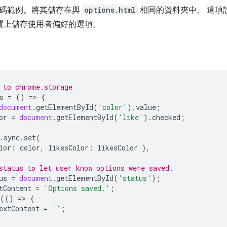
碼範例。將其儲存在與
options.html
相同的資料夾中。 這項
裝置上儲存使用者偏好的選項。
 to chrome.storage
s
=
()
=
>
{
document
.
getElementById
(
'color'
).
value
;
or
=
document
.
getElementById
(
'like'
).
checked
;
.
sync
.
set
(
lor
:
color
,
likesColor
:
likesColor
},
status to let user know options were saved.
us
=
document
.
getElementById
(
'status'
);
tContent
=
'Options saved.'
;
(()
=
>
{
extContent
=
''
;