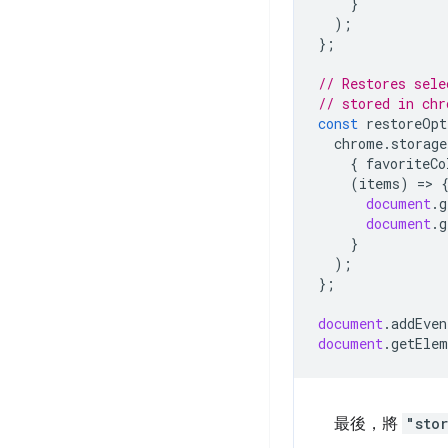
}
);
};
// Restores sele
// stored in chr
const
restoreOpt
chrome
.
storage
{
favoriteCo
(
items
)
=
>
document
.
g
document
.
g
}
);
};
document
.
addEven
document
.
getElem
最後，將
"sto