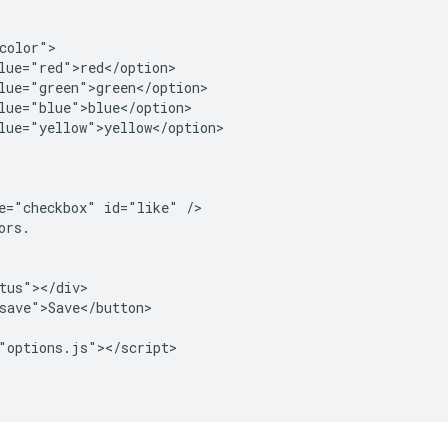
color">

lue="red">red</option>

lue="green">green</option>

lue="blue">blue</option>

lue="yellow">yellow</option>

e="checkbox" id="like" />

rs.

tus"></div>

save">Save</button>

"options.js"></script>
