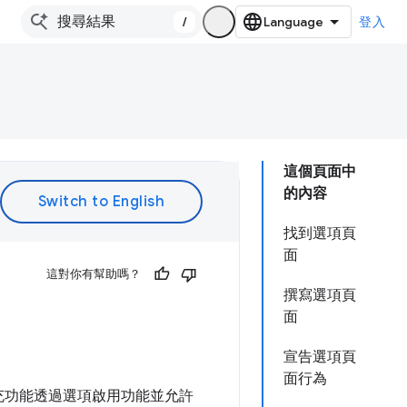
/
登入
這個頁面中
的內容
找到選項頁
面
這對你有幫助嗎？
撰寫選項頁
面
宣告選項頁
面行為
擴充功能透過選項啟用功能並允許