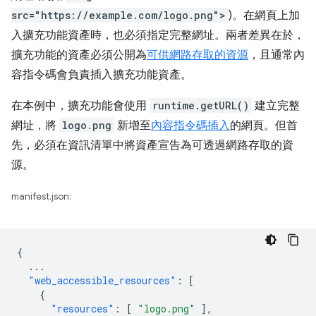
src="https://example.com/logo.png">
)。在網頁上加
入擴充功能資產時，也必須指定完整網址。兩者差異在於，
擴充功能的資產必須公開為
可供網路存取的資源
，且通常內
容指令碼會負責插入擴充功能資產。
在本例中，擴充功能會使用
runtime.getURL()
建立完整
網址，將
logo.png
新增至
內容指令碼
插入
的網頁。但首
先，必須在資訊清單中將資產宣告為可透過網路存取的資
源。
manifest.json:
{
...
"web_accessible_resources"
:
[
{
"resources"
:
[
"logo.png"
],