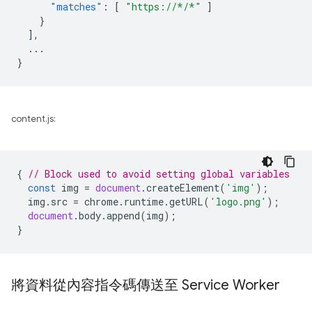
"matches"
:
[
"https://*/*"
]
}
],
...
}
content.js:
{
// Block used to avoid setting global variables
const
img
=
document
.
createElement
(
'img'
);
img
.
src
=
chrome
.
runtime
.
getURL
(
'logo.png'
);
document
.
body
.
append
(
img
);
}
將資料從內容指令碼傳送至 Service Worker