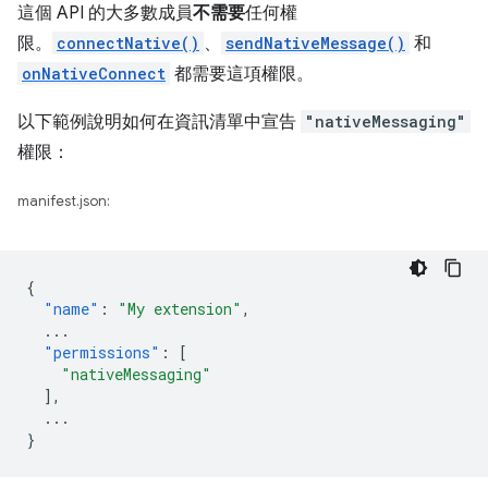
這個 API 的大多數成員
不需要
任何權
限。
connectNative()
、
sendNativeMessage()
和
onNativeConnect
都需要這項權限。
以下範例說明如何在資訊清單中宣告
"nativeMessaging"
權限：
manifest.json:
{
"name"
:
"My extension"
,
...
"permissions"
:
[
"nativeMessaging"
],
...
}