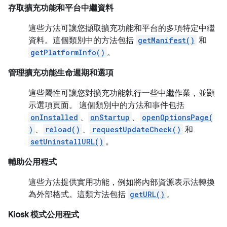
存取擴充功能和平台中繼資料
這些方法可讓您擷取擴充功能和平台的多項特定中繼
資料。這個類別中的方法包括
getManifest()
和
getPlatformInfo()
。
管理擴充功能生命週期和選項
這些屬性可讓您對擴充功能執行一些中繼作業，並顯
示選項頁面。 這個類別中的方法和事件包括
onInstalled
、
onStartup
、
openOptionsPage(
)
、
reload()
、
requestUpdateCheck()
和
setUninstallURL()
。
輔助公用程式
這些方法提供實用功能，例如將內部資源表示法轉換
為外部格式。這類方法包括
getURL()
。
Kiosk 模式公用程式