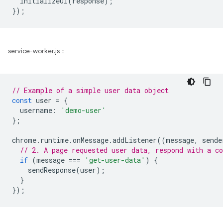
initializeUI
(
response
);
});
service-worker.js：
// Example of a simple user data object
const
user
=
{
username
:
'demo-user'
};
chrome
.
runtime
.
onMessage
.
addListener
((
message
,
sende
// 2. A page requested user data, respond with a co
if
(
message
===
'get-user-data'
)
{
sendResponse
(
user
);
}
});