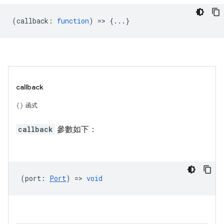
(
callback
:
function
) => {...}
callback
函式
callback
參數如下：
(
port
:
Port
) =>
void