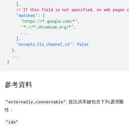
],
// If this field is not specified, no web pages c
"matches"
:
[
"https://*.google.com/*"
,
"*://*.chromium.org/*"
,
...
],
"accepts_tls_channel_id"
:
false
},
...
}
參考資料
"externally_connectable"
資訊清單鍵包含下列
選用
屬
性：
"ids"