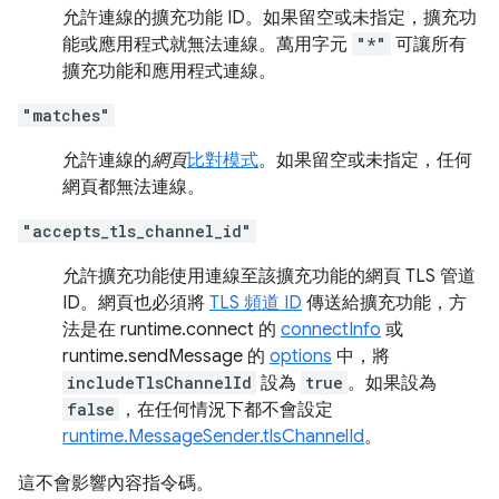
允許連線的擴充功能 ID。如果留空或未指定，擴充功
能或應用程式就無法連線。萬用字元
"*"
可讓所有
擴充功能和應用程式連線。
"matches"
允許連線的
網頁
比對模式
。如果留空或未指定，任何
網頁都無法連線。
"accepts_tls_channel_id"
允許擴充功能使用連線至該擴充功能的網頁 TLS 管道
ID。網頁也必須將
TLS 頻道 ID
傳送給擴充功能，方
法是在 runtime.connect 的
connectInfo
或
runtime.sendMessage 的
options
中，將
includeTlsChannelId
設為
true
。如果設為
false
，在任何情況下都不會設定
runtime.MessageSender.tlsChannelId
。
這不會影響內容指令碼。