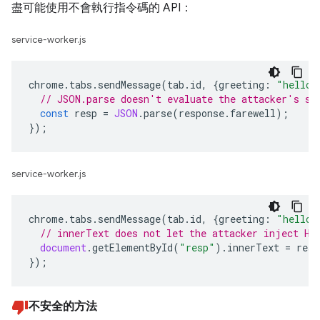
盡可能使用不會執行指令碼的 API：
service-worker.js
chrome
.
tabs
.
sendMessage
(
tab
.
id
,
{
greeting
:
"hello"
// JSON.parse doesn't evaluate the attacker's sc
const
resp
=
JSON
.
parse
(
response
.
farewell
);
});
service-worker.js
chrome
.
tabs
.
sendMessage
(
tab
.
id
,
{
greeting
:
"hello"
// innerText does not let the attacker inject HT
document
.
getElementById
(
"resp"
).
innerText
=
resp
});
不安全的方法