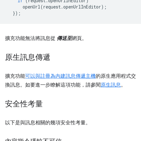
if
(
request
.
openUrlInEditor
)
openUrl
(
request
.
openUrlInEditor
);
});
擴充功能無法將訊息從
傳送至
網頁。
原生訊息傳遞
擴充功能
可以與註冊為
內建訊息傳遞主機
的原生應用程式交
換訊息。如要進一步瞭解這項功能，請參閱
原生訊息
。
安全性考量
以下是與訊息相關的幾項安全性考量。