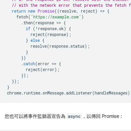
// with the network error that prevents the fetch 
return
new
Promise
((
resolve
,
reject
)
=
>
{
fetch
(
'https://example.com'
)
.
then
(
response
=
>
{
if
(
!
response
.
ok
)
{
reject
(
response
);
}
else
{
resolve
(
response
.
status
);
}
})
.
catch
(
error
=
>
{
reject
(
error
);
});
});
}
chrome
.
runtime
.
onMessage
.
addListener
(
handleMessages
)
您也可以將事件監聽器宣告為
async
，以傳回 Promise：