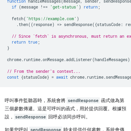
function
handleMessages
(
message
,
sender
,
sendRespons
if
(
message
!==
'get-status'
)
return
;
fetch
(
'https://example.com'
)
.
then
((
response
)
=
>
sendResponse
({
statusCode
:
re
// Since `fetch` is asynchronous, must return an e
return
true
;
}
chrome
.
runtime
.
onMessage
.
addListener
(
handleMessages
)
// From the sender's context...
const
{
statusCode
}
=
await
chrome
.
runtime
.
sendMessag
呼叫事件監聽器時，系統會將
sendResponse
函式做為第
三個參數傳遞。這是可呼叫的函式，用於提供回覆。根據預
設，
sendResponse
回呼必須同步呼叫。
如果您呼叫
sendResponse
時未提供任何參數，系統會傳