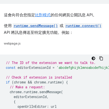
這會向符合您指定
比對模式
的任何網頁公開訊息 API。
使用
runtime.sendMessage()
或
runtime.connect()
API 將訊息傳送至特定擴充功能。例如：
webpage.js
// The ID of the extension we want to talk to.
const
editorExtensionId
=
'abcdefghijklmnoabcdefhijk
// Check if extension is installed
if
(
chrome
 && 
chrome
.
runtime
)
{
// Make a request:
chrome
.
runtime
.
sendMessage
(
editorExtensionId
,
{
openUrlInEditor
:
url