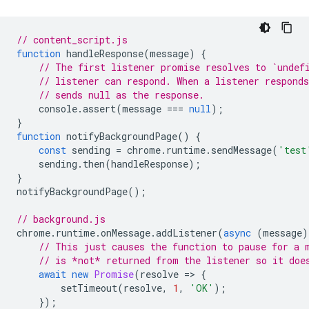
// content_script.js
function
handleResponse
(
message
)
{
// The first listener promise resolves to `undef
// listener can respond. When a listener respond
// sends null as the response.
console
.
assert
(
message
===
null
);
}
function
notifyBackgroundPage
()
{
const
sending
=
chrome
.
runtime
.
sendMessage
(
'test
sending
.
then
(
handleResponse
);
}
notifyBackgroundPage
();
// background.js
chrome
.
runtime
.
onMessage
.
addListener
(
async
(
message
)
// This just causes the function to pause for a 
// is *not* returned from the listener so it doe
await
new
Promise
(
resolve
=
>
{
setTimeout
(
resolve
,
1
,
'OK'
);
});