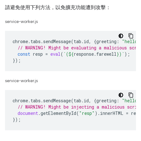
請避免使用下列方法，以免擴充功能遭到攻擊：
service-worker.js
chrome
.
tabs
.
sendMessage
(
tab
.
id
,
{
greeting
:
"hello"
// WARNING! Might be evaluating a malicious scri
const
resp
=
eval
(
`(
${
response
.
farewell
}
)`
);
});
service-worker.js
chrome
.
tabs
.
sendMessage
(
tab
.
id
,
{
greeting
:
"hello"
// WARNING! Might be injecting a malicious scrip
document
.
getElementById
(
"resp"
).
innerHTML
=
resp
});