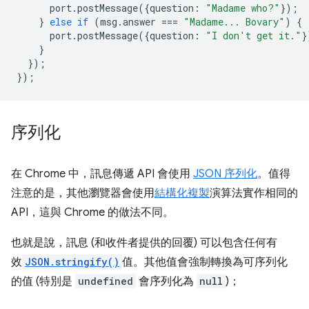
port
.
postMessage
({
question
:
"Madame who?"
});
}
else
if
(
msg
.
answer
===
"Madame... Bovary"
)
{
port
.
postMessage
({
question
:
"I don't get it."
}
}
});
});
序列化
在 Chrome 中，訊息傳遞 API 會使用
JSON 序列化
。值得
注意的是，其他瀏覽器會使用
結構化複製
演算法實作相同的
API，這與 Chrome 的做法不同。
也就是說，訊息 (和收件者提供的回覆) 可以包含任何有
效
JSON.stringify()
值。其他值會強制轉換為可序列化
的值 (特別是
undefined
會序列化為
null
)；