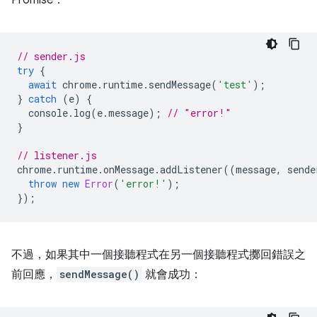
Promise：
// sender.js
try
{
await
chrome
.
runtime
.
sendMessage
(
'test'
);
}
catch
(
e
)
{
console
.
log
(
e
.
message
);
// "error!"
}
// listener.js
chrome
.
runtime
.
onMessage
.
addListener
((
message
,
sende
throw
new
Error
(
'error!'
);
});
不過，如果其中一個接聽程式在另一個接聽程式擲回錯誤之
前回應，
sendMessage()
就會成功：