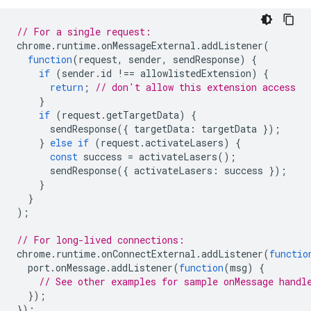
// For a single request:
chrome
.
runtime
.
onMessageExternal
.
addListener
(
function
(
request
,
sender
,
sendResponse
)
{
if
(
sender
.
id
!==
allowlistedExtension
)
{
return
;
// don't allow this extension access
}
if
(
request
.
getTargetData
)
{
sendResponse
({
targetData
:
targetData
});
}
else
if
(
request
.
activateLasers
)
{
const
success
=
activateLasers
();
sendResponse
({
activateLasers
:
success
});
}
}
);
// For long-lived connections:
chrome
.
runtime
.
onConnectExternal
.
addListener
(
functio
port
.
onMessage
.
addListener
(
function
(
msg
)
{
// See other examples for sample onMessage handl
});
});