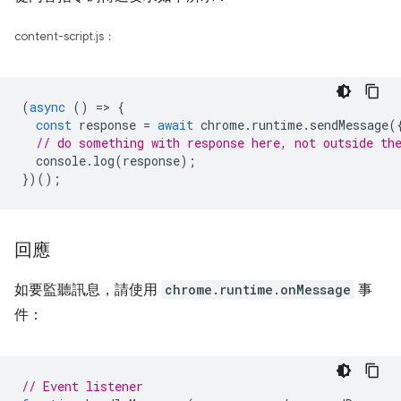
content-script.js：
(
async
()
=
>
{
const
response
=
await
chrome
.
runtime
.
sendMessage
(
// do something with response here, not outside th
console
.
log
(
response
);
})();
回應
如要監聽訊息，請使用
chrome.runtime.onMessage
事
件：
// Event listener