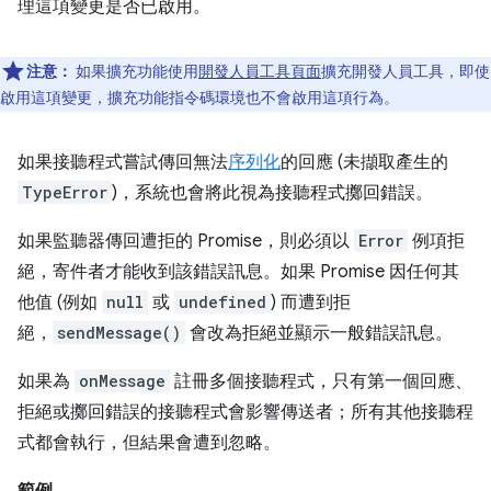
理這項變更是否已啟用。
注意：
如果擴充功能使用
開發人員工具頁面
擴充開發人員工具，即使
啟用這項變更，擴充功能指令碼環境也不會啟用這項行為。
如果接聽程式嘗試傳回無法
序列化
的回應 (未擷取產生的
TypeError
)，系統也會將此視為接聽程式擲回錯誤。
如果監聽器傳回遭拒的 Promise，則必須以
Error
例項拒
絕，寄件者才能收到該錯誤訊息。如果 Promise 因任何其
他值 (例如
null
或
undefined
) 而遭到拒
絕，
sendMessage()
會改為拒絕並顯示一般錯誤訊息。
如果為
onMessage
註冊多個接聽程式，只有第一個回應、
拒絕或擲回錯誤的接聽程式會影響傳送者；所有其他接聽程
式都會執行，但結果會遭到忽略。