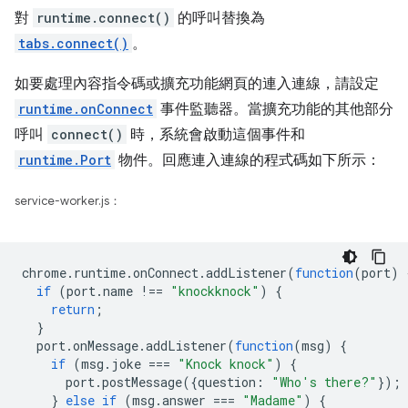
對
runtime.connect()
的呼叫替換為
tabs.connect()
。
如要處理內容指令碼或擴充功能網頁的連入連線，請設定
runtime.onConnect
事件監聽器。當擴充功能的其他部分
呼叫
connect()
時，系統會啟動這個事件和
runtime.Port
物件。回應連入連線的程式碼如下所示：
service-worker.js：
chrome
.
runtime
.
onConnect
.
addListener
(
function
(
port
)
if
(
port
.
name
!==
"knockknock"
)
{
return
;
}
port
.
onMessage
.
addListener
(
function
(
msg
)
{
if
(
msg
.
joke
===
"Knock knock"
)
{
port
.
postMessage
({
question
:
"Who's there?"
});
}
else
if
(
msg
.
answer
===
"Madame"
)
{