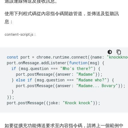
過該連線傳送及接收訊息。
使用下列程式碼從內容指令碼開啟管道，並傳送及監聽訊
息：
content-script.js：
const
port
=
chrome
.
runtime
.
connect
({
name
:
"knockkno
port
.
onMessage
.
addListener
(
function
(
msg
)
{
if
(
msg
.
question
===
"Who's there?"
)
{
port
.
postMessage
({
answer
:
"Madame"
});
}
else
if
(
msg
.
question
===
"Madame who?"
)
{
port
.
postMessage
({
answer
:
"Madame... Bovary"
});
}
});
port
.
postMessage
({
joke
:
"Knock knock"
});
如要從擴充功能傳送要求至內容指令碼，請將上一個範例中