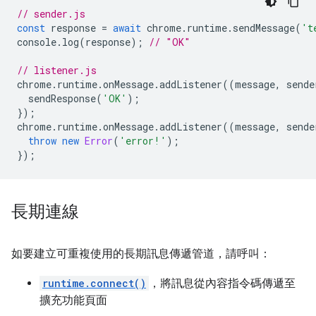
// sender.js
const
response
=
await
chrome
.
runtime
.
sendMessage
(
't
console
.
log
(
response
);
// "OK"
// listener.js
chrome
.
runtime
.
onMessage
.
addListener
((
message
,
sende
sendResponse
(
'OK'
);
});
chrome
.
runtime
.
onMessage
.
addListener
((
message
,
sende
throw
new
Error
(
'error!'
);
});
長期連線
如要建立可重複使用的長期訊息傳遞管道，請呼叫：
runtime.connect()
，將訊息從內容指令碼傳遞至
擴充功能頁面