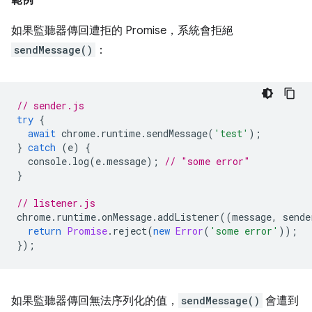
範例
如果監聽器傳回遭拒的 Promise，系統會拒絕
sendMessage()
：
// sender.js
try
{
await
chrome
.
runtime
.
sendMessage
(
'test'
);
}
catch
(
e
)
{
console
.
log
(
e
.
message
);
// "some error"
}
// listener.js
chrome
.
runtime
.
onMessage
.
addListener
((
message
,
sende
return
Promise
.
reject
(
new
Error
(
'some error'
));
});
如果監聽器傳回無法序列化的值，
sendMessage()
會遭到