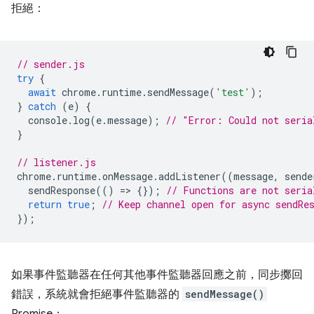
拒絕：
// sender.js
try
{
await
chrome
.
runtime
.
sendMessage
(
'test'
);
}
catch
(
e
)
{
console
.
log
(
e
.
message
);
// "Error: Could not seria
}
// listener.js
chrome
.
runtime
.
onMessage
.
addListener
((
message
,
sende
sendResponse
(()
=
>
{});
// Functions are not seria
return
true
;
// Keep channel open for async sendRe
});
如果事件監聽器在任何其他事件監聽器回應之前，同步擲回
錯誤，系統就會拒絕事件監聽器的
sendMessage()