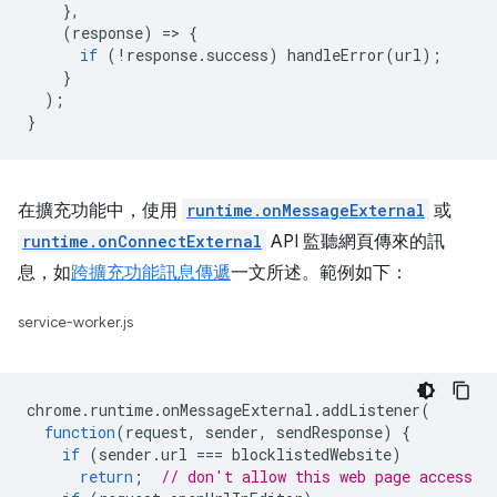
},
(
response
)
=
>
{
if
(
!
response
.
success
)
handleError
(
url
);
}
);
}
在擴充功能中，使用
runtime.onMessageExternal
或
runtime.onConnectExternal
API 監聽網頁傳來的訊
息，如
跨擴充功能訊息傳遞
一文所述。範例如下：
service-worker.js
chrome
.
runtime
.
onMessageExternal
.
addListener
(
function
(
request
,
sender
,
sendResponse
)
{
if
(
sender
.
url
===
blocklistedWebsite
)
return
;
// don't allow this web page access