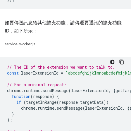
如要傳送訊息給其他擴充功能，請傳遞要通訊的擴充功能
ID，如下所示：
service-worker.js
// The ID of the extension we want to talk to.
const
laserExtensionId
=
"abcdefghijklmnoabcdefhijkl
// For a minimal request:
chrome
.
runtime
.
sendMessage
(
laserExtensionId
,
{
getTar
function
(
response
)
{
if
(
targetInRange
(
response
.
targetData
))
chrome
.
runtime
.
sendMessage
(
laserExtensionId
,
{
}
);