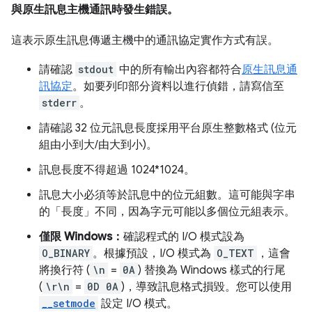
與原生訊息主機通訊時發生錯誤。
這表示原生訊息傳遞主機中的通訊協定實作方式有誤。
請確認
stdout
中的所有輸出內容都符合
原生訊息通
訊協定
。如要列印部分資料以進行偵錯，請寫信至
stderr
。
請確認 32 位元訊息長度採用平台原生整數格式 (位元
組由小到大/由大到小)。
訊息長度不得超過 1024*1024。
訊息大小必須等於訊息中的位元組數。這可能與字串
的「長度」不同，因為字元可能以多個位元組表示。
僅限 Windows：
確認程式的 I/O 模式設為
O_BINARY
。根據預設，I/O 模式為
O_TEXT
，這會
將換行符 (
\n
=
0A
) 替換為 Windows 樣式的行尾
(
\r\n
=
0D 0A
)，導致訊息格式損毀。您可以使用
__setmode
設定 I/O 模式。