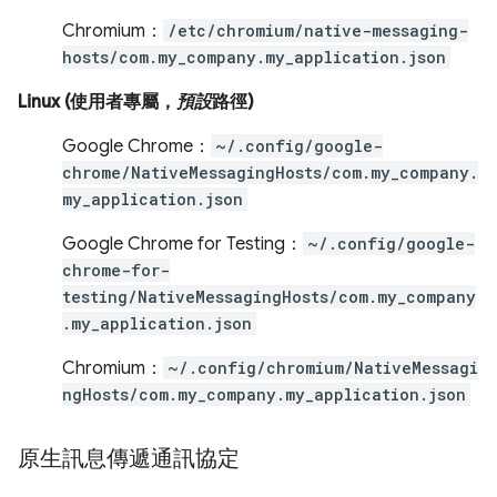
Chromium：
/etc/chromium/native-messaging-
hosts/com.my_company.my_application.json
Linux (使用者專屬，
預設
路徑)
Google Chrome：
~/.config/google-
chrome/NativeMessagingHosts/com.my_company.
my_application.json
Google Chrome for Testing：
~/.config/google-
chrome-for-
testing/NativeMessagingHosts/com.my_company
.my_application.json
Chromium：
~/.config/chromium/NativeMessagi
ngHosts/com.my_company.my_application.json
原生訊息傳遞通訊協定