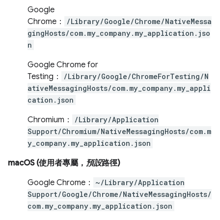
Google
Chrome：
/Library/Google/Chrome/NativeMessa
gingHosts/com.my_company.my_application.jso
n
Google Chrome for
Testing：
/Library/Google/ChromeForTesting/N
ativeMessagingHosts/com.my_company.my_appli
cation.json
Chromium：
/Library/Application
Support/Chromium/NativeMessagingHosts/com.m
y_company.my_application.json
macOS (使用者專屬，
預設
路徑)
Google Chrome：
~/Library/Application
Support/Google/Chrome/NativeMessagingHosts/
com.my_company.my_application.json