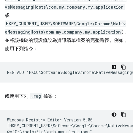
veMessagingHosts\com.my_company.my_application
或
HKEY_CURRENT_USER\SOFTWARE\Google\Chrome\Nativ
eMessagingHosts\com.my_company.my_application
)，
並將該機碼的預設值設為資訊清單檔案的完整路徑。例如，
使用下列指令：
或使用下列
.reg
檔案：
Windows Registry Editor Version 5.00

[HKEY_CURRENT_USER\Software\Google\Chrome\NativeMessa