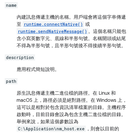
name
內建訊息傳遞主機的名稱。用戶端會將這個字串傳遞
至
runtime.connectNative()
或
runtime.sendNativeMessage()
。這個名稱只能包
含小寫英數字元、底線和半形句號。名稱開頭或結尾
不得為半形句號，且半形句號後不得接續半形句號。
description
應用程式簡短說明。
path
原生訊息傳遞主機二進位檔的路徑。在 Linux 和
macOS 上，路徑必須是絕對路徑。在 Windows 上，
這可以是相對於包含資訊清單檔案的目錄。主機程序
啟動時，目前目錄會設為包含主機二進位檔的目錄。
舉例來說，如果這個參數設為
C:\Application\nm_host.exe
，則會以目前的