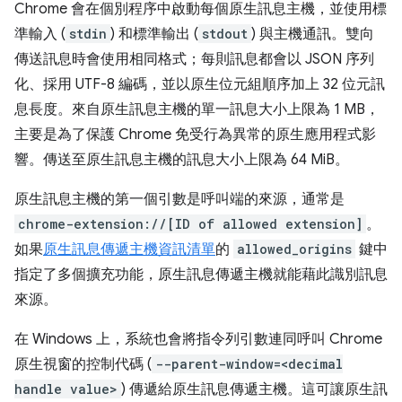
Chrome 會在個別程序中啟動每個原生訊息主機，並使用標
準輸入 (
stdin
) 和標準輸出 (
stdout
) 與主機通訊。雙向
傳送訊息時會使用相同格式；每則訊息都會以 JSON 序列
化、採用 UTF-8 編碼，並以原生位元組順序加上 32 位元訊
息長度。來自原生訊息主機的單一訊息大小上限為 1 MB，
主要是為了保護 Chrome 免受行為異常的原生應用程式影
響。傳送至原生訊息主機的訊息大小上限為 64 MiB。
原生訊息主機的第一個引數是呼叫端的來源，通常是
chrome-extension://[ID of allowed extension]
。
如果
原生訊息傳遞主機資訊清單
的
allowed_origins
鍵中
指定了多個擴充功能，原生訊息傳遞主機就能藉此識別訊息
來源。
在 Windows 上，系統也會將指令列引數連同呼叫 Chrome
原生視窗的控制代碼 (
--parent-window=<decimal
handle value>
) 傳遞給原生訊息傳遞主機。這可讓原生訊