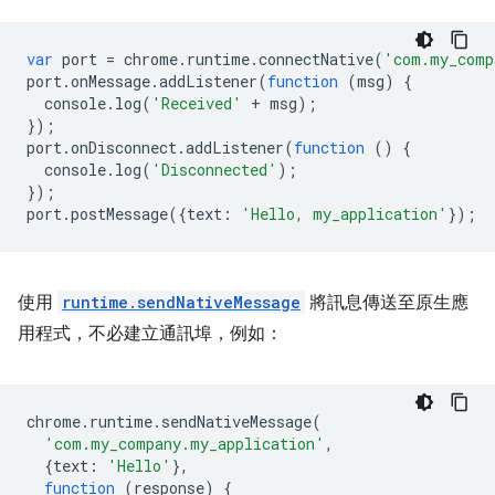
var
port
=
chrome
.
runtime
.
connectNative
(
'com.my_comp
port
.
onMessage
.
addListener
(
function
(
msg
)
{
console
.
log
(
'Received'
+
msg
);
});
port
.
onDisconnect
.
addListener
(
function
()
{
console
.
log
(
'Disconnected'
);
});
port
.
postMessage
({
text
:
'Hello, my_application'
});
使用
runtime.sendNativeMessage
將訊息傳送至原生應
用程式，不必建立通訊埠，例如：
chrome
.
runtime
.
sendNativeMessage
(
'com.my_company.my_application'
,
{
text
:
'Hello'
},
function
(
response
)
{