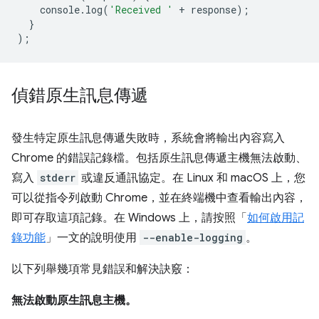
console
.
log
(
'Received '
+
response
);
}
);
偵錯原生訊息傳遞
發生特定原生訊息傳遞失敗時，系統會將輸出內容寫入
Chrome 的錯誤記錄檔。包括原生訊息傳遞主機無法啟動、
寫入
stderr
或違反通訊協定。在 Linux 和 macOS 上，您
可以從指令列啟動 Chrome，並在終端機中查看輸出內容，
即可存取這項記錄。在 Windows 上，請按照「
如何啟用記
錄功能
」一文的說明使用
--enable-logging
。
以下列舉幾項常見錯誤和解決訣竅：
無法啟動原生訊息主機。