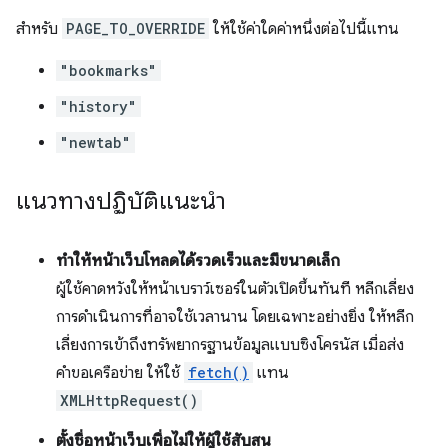
สำหรับ
PAGE_TO_OVERRIDE
ให้ใช้ค่าใดค่าหนึ่งต่อไปนี้แทน
"bookmarks"
"history"
"newtab"
แนวทางปฏิบัติแนะนำ
ทำให้หน้าเว็บโหลดได้รวดเร็วและมีขนาดเล็ก
ผู้ใช้คาดหวังให้หน้าเบราว์เซอร์ในตัวเปิดขึ้นทันที หลีกเลี่ยง
การดำเนินการที่อาจใช้เวลานาน โดยเฉพาะอย่างยิ่ง ให้หลีก
เลี่ยงการเข้าถึงทรัพยากรฐานข้อมูลแบบซิงโครนัส เมื่อส่ง
คำขอเครือข่าย ให้ใช้
fetch()
แทน
XMLHttpRequest()
ตั้งชื่อหน้าเว็บเพื่อไม่ให้ผู้ใช้สับสน