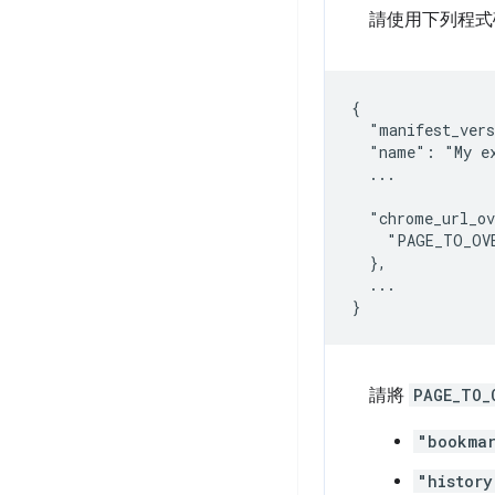
請使用下列程式
{

  "manifest_vers
  "name": "My ex
  ...

  "chrome_url_ov
    "PAGE_TO_OV
  },

  ...

請將
PAGE_TO_
"bookma
"history