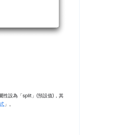
屬性設為「split」(預設值)，其
式
」。