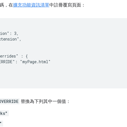
碼，在
擴充功能資訊清單
中註冊覆寫頁面：
ion": 3,

tension",

errides" : {

ERRIDE": "myPage.html"

OVERRIDE
替換為下列其中一個值：
rks"
"