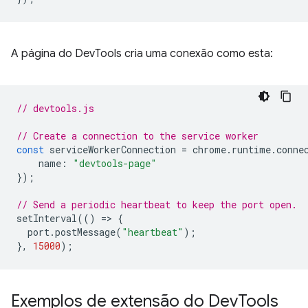
A página do DevTools cria uma conexão como esta:
// devtools.js
// Create a connection to the service worker
const
serviceWorkerConnection
=
chrome
.
runtime
.
conne
name
:
"devtools-page"
});
// Send a periodic heartbeat to keep the port open.
setInterval
(()
=
>
{
port
.
postMessage
(
"heartbeat"
);
},
15000
);
Exemplos de extensão do Dev
Tools