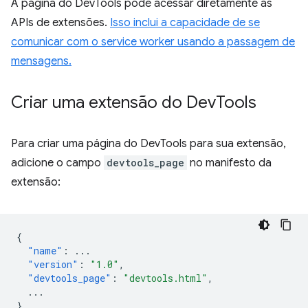
A página do DevTools pode acessar diretamente as
APIs de extensões.
Isso inclui a capacidade de se
comunicar com o service worker usando a passagem de
mensagens.
Criar uma extensão do Dev
Tools
Para criar uma página do DevTools para sua extensão,
adicione o campo
devtools_page
no manifesto da
extensão:
{
"name"
:
...
"version"
:
"1.0"
,
"devtools_page"
:
"devtools.html"
,
...
}