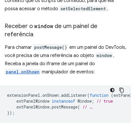
contexto que os scripts de conteúdo, para que ela
possa acessar o método
setSelectedElement
.
Receber o
window
de um painel de
referência
Para chamar
postMessage()
em um painel do DevTools,
você precisa de uma referência ao objeto
window
.
Receba a janela do iframe de um painel do
panel.onShown
manipulador de eventos:
extensionPanel
.
onShown
.
addListener
(
function
(
extPane
extPanelWindow
instanceof
Window
;
// true
extPanelWindow
.
postMessage
(
// …
});