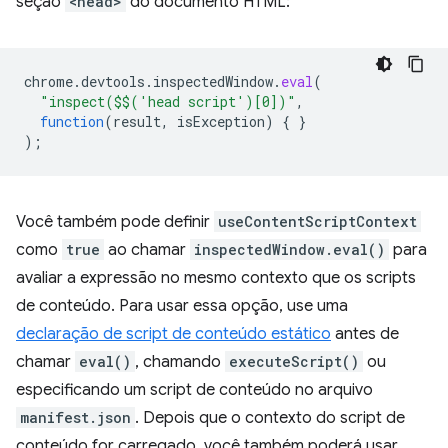
seção
<head>
do documento HTML:
chrome
.
devtools
.
inspectedWindow
.
eval
(
"inspect($$('head script')[0])"
,
function
(
result
,
isException
)
{
}
);
Você também pode definir
useContentScriptContext
como
true
ao chamar
inspectedWindow.eval()
para
avaliar a expressão no mesmo contexto que os scripts
de conteúdo. Para usar essa opção, use uma
declaração de script de conteúdo estático
antes de
chamar
eval()
, chamando
executeScript()
ou
especificando um script de conteúdo no arquivo
manifest.json
. Depois que o contexto do script de
conteúdo for carregado, você também poderá usar