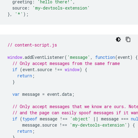
greeting
:
'hello there!'
,
source
:
'my-devtools-extension'
},
'*'
);
// content-script.js
window
.
addEventListener
(
'message'
,
function
(
event
)
{
// Only accept messages from the same frame
if
(
event
.
source
!==
window
)
{
return
;
}
var
message
=
event
.
data
;
// Only accept messages that we know are ours. Not
// and the page can easily spoof messages if it wa
if
(
typeof
message
!==
'object'
||
message
===
nu
message
.
source
!==
'my-devtools-extension'
)
{
return
;
}