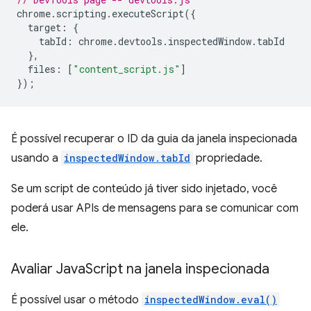
chrome
.
scripting
.
executeScript
({
target
:
{
tabId
:
chrome
.
devtools
.
inspectedWindow
.
tabId
},
files
:
[
"content_script.js"
]
});
É possível recuperar o ID da guia da janela inspecionada
usando a
inspectedWindow.tabId
propriedade.
Se um script de conteúdo já tiver sido injetado, você
poderá usar APIs de mensagens para se comunicar com
ele.
Avaliar Java
Script na janela inspecionada
É possível usar o método
inspectedWindow.eval()