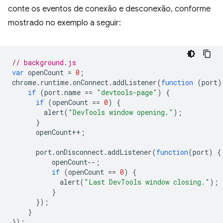
conte os eventos de conexão e desconexão, conforme
mostrado no exemplo a seguir:
// background.js
var
openCount
=
0
;
chrome
.
runtime
.
onConnect
.
addListener
(
function
(
port
)
if
(
port
.
name
==
"devtools-page"
)
{
if
(
openCount
==
0
)
{
alert
(
"DevTools window opening."
);
}
openCount
++
;
port
.
onDisconnect
.
addListener
(
function
(
port
)
{
openCount
--
;
if
(
openCount
==
0
)
{
alert
(
"Last DevTools window closing."
);
}
});
}
});