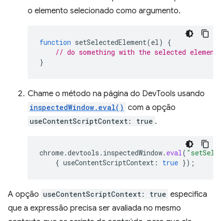
o elemento selecionado como argumento.
function
setSelectedElement
(
el
)
{
// do something with the selected element
}
Chame o método na página do DevTools usando
inspectedWindow.eval()
com a opção
useContentScriptContext: true
.
chrome
.
devtools
.
inspectedWindow
.
eval
(
"setSele
{
useContentScriptContext
:
true
});
A opção
useContentScriptContext: true
especifica
que a expressão precisa ser avaliada no mesmo