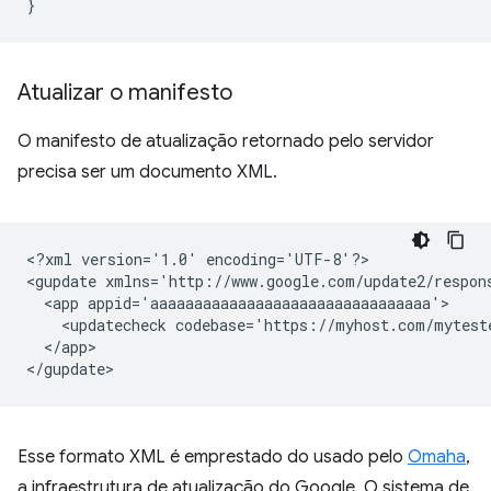
}
Atualizar o manifesto
O manifesto de atualização retornado pelo servidor
precisa ser um documento XML.
<?xml
version='1.0'
encoding='UTF-8'?>

<gupdate
xmlns='http://www.google.com/update2/respon
<app
<updatecheck
codebase='https://myhost.com/mytest
</app>

Esse formato XML é emprestado do usado pelo
Omaha
,
a infraestrutura de atualização do Google. O sistema de