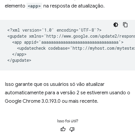
elemento
<app>
na resposta de atualização.
<?xml
version='1.0'
encoding='UTF-8'?>

<gupdate
xmlns='http://www.google.com/update2/respon
<app
<updatecheck
codebase='http://myhost.com/myteste
</app>

Isso garante que os usuários só vão atualizar
automaticamente para a versão 2 se estiverem usando o
Google Chrome 3.0.193.0 ou mais recente.
Isso foi útil?