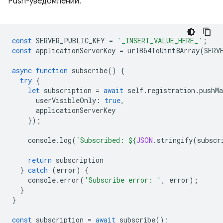
Push-уведомлений.
const
SERVER_PUBLIC_KEY
=
'_INSERT_VALUE_HERE_'
;
const
applicationServerKey
=
urlB64ToUint8Array
(
SERV
async
function
subscribe
()
{
try
{
let
subscription
=
await
self
.
registration
.
pushMa
userVisibleOnly
:
true
,
applicationServerKey
});
console
.
log
(
`Subscribed: 
${
JSON
.
stringify
(
subscr
return
subscription
}
catch
(
error
)
{
console
.
error
(
'Subscribe error: '
,
error
);
}
}
const
subscription
=
await
subscribe
();