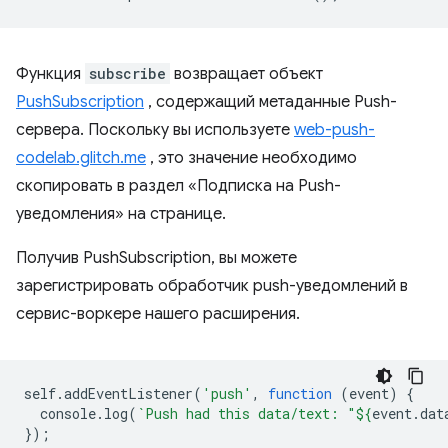
Функция
subscribe
возвращает объект
PushSubscription
, содержащий метаданные Push-
сервера. Поскольку вы используете
web-push-
codelab.glitch.me
, это значение необходимо
скопировать в раздел «Подписка на Push-
уведомления» на странице.
Получив PushSubscription, вы можете
зарегистрировать обработчик push-уведомлений в
сервис-воркере нашего расширения.
self
.
addEventListener
(
'push'
,
function
(
event
)
{
console
.
log
(
`Push had this data/text: "
${
event
.
dat
});