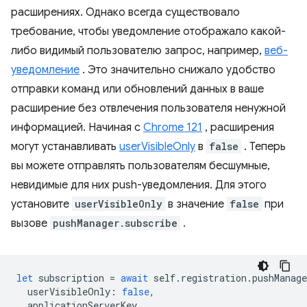
расширениях. Однако всегда существовало
требование, чтобы уведомление отображало какой-
либо видимый пользователю запрос, например,
веб-
уведомление
. Это значительно снижало удобство
отправки команд или обновлений данных в ваше
расширение без отвлечения пользователя ненужной
информацией. Начиная с
Chrome 121
, расширения
могут устанавливать
userVisibleOnly
в
false
. Теперь
вы можете отправлять пользователям бесшумные,
невидимые для них push-уведомления. Для этого
установите
userVisibleOnly
в значение
false
при
вызове
pushManager.subscribe
.
let
subscription
=
await
self
.
registration
.
pushManage
userVisibleOnly
:
false
,
applicationServerKey