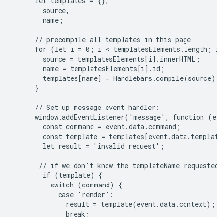
      let templates = {},

        source,

        name;

      // precompile all templates in this page

      for (let i = 0; i < templatesElements.length; i
        source = templatesElements[i].innerHTML;

        name = templatesElements[i].id;

        templates[name] = Handlebars.compile(source);
      }

      // Set up message event handler:

      window.addEventListener('message', function (ev
        const command = event.data.command;

        const template = templates[event.data.templat
        let result = 'invalid request';

       // if we don't know the templateName requested
        if (template) {

          switch (command) {

            case 'render':

              result = template(event.data.context);

              break;
