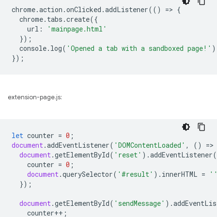
chrome
.
action
.
onClicked
.
addListener
(()
=
>
{
chrome
.
tabs
.
create
({
url
:
'mainpage.html'
});
console
.
log
(
'Opened a tab with a sandboxed page!'
)
});
extension-page.js:
let
counter
=
0
;
document
.
addEventListener
(
'DOMContentLoaded'
,
()
=
>
document
.
getElementById
(
'reset'
).
addEventListener
(
counter
=
0
;
document
.
querySelector
(
'#result'
).
innerHTML
=
'
});
document
.
getElementById
(
'sendMessage'
).
addEventLis
counter
++
;