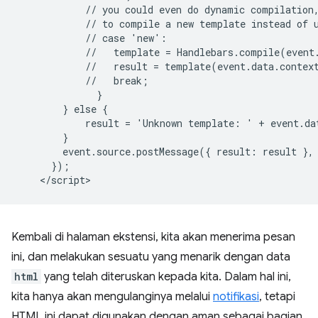
            // you could even do dynamic compilation,
            // to compile a new template instead of u
            // case 'new':

            //   template = Handlebars.compile(event.
            //   result = template(event.data.context
            //   break;

              }

        } else {

            result = 'Unknown template: ' + event.dat
        }

        event.source.postMessage({ result: result }, 
      });

Kembali di halaman ekstensi, kita akan menerima pesan
ini, dan melakukan sesuatu yang menarik dengan data
html
yang telah diteruskan kepada kita. Dalam hal ini,
kita hanya akan mengulanginya melalui
notifikasi
, tetapi
HTML ini dapat digunakan dengan aman sebagai bagian