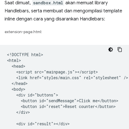
Saat dimuat,
sandbox.html
akan memuat library
Handlebars, serta membuat dan mengompilasi template
inline dengan cara yang disarankan Handlebars:
extension-page.html:
<!DOCTYPE html>

<html>

  <head>

    <script src="mainpage.js"></script>

    <link href="styles/main.css" rel="stylesheet" />

  </head>

  <body>

    <div id="buttons">

      <button id="sendMessage">Click me</button>

      <button id="reset">Reset counter</button>

    </div>

    <div id="result"></div>
