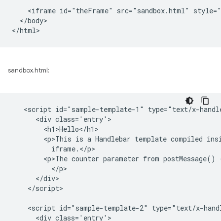
    <iframe id="theFrame" src="sandbox.html" style="
  </body>

sandbox.html:
   <script id="sample-template-1" type="text/x-handle
      <div class='entry'>

        <h1>Hello</h1>

        <p>This is a Handlebar template compiled insi
          iframe.</p>

        <p>The counter parameter from postMessage() 
          </p>

      </div>

    </script>

    <script id="sample-template-2" type="text/x-handl
      <div class='entry'>
