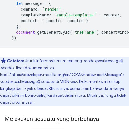
let
message
=
{
command
:
'render'
,
templateName
:
'sample-template-'
+
counter
,
context
:
{
counter
:
counter
}
};
document
.
getElementById
(
'theFrame'
).
contentWindo
});
Catatan:
Untuk informasi umum tentang <code>postMessage()
</code>, lihat dokumentasi <a
href="https://developer.mozilla.org/en/DOM/window.postMessage">
<code>postMessage()</code> di MDN </a>. Dokumentasi ini cukup
lengkap dan layak dibaca. Khususnya, perhatikan bahwa data hanya
dapat dikirim bolak-balik jika dapat diserialisasi. Misalnya, fungsi tidak
dapat diserialisasi.
Melakukan sesuatu yang berbahaya