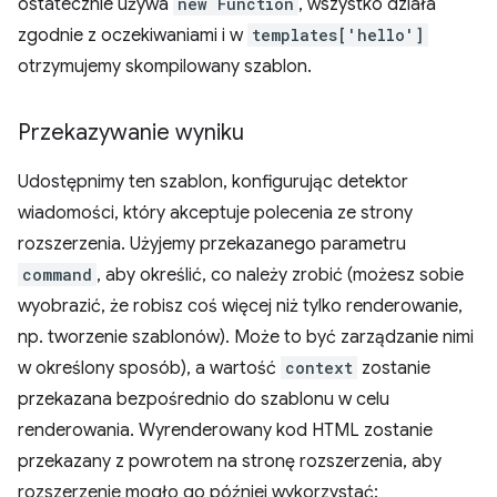
ostatecznie używa
new Function
, wszystko działa
zgodnie z oczekiwaniami i w
templates['hello']
otrzymujemy skompilowany szablon.
Przekazywanie wyniku
Udostępnimy ten szablon, konfigurując detektor
wiadomości, który akceptuje polecenia ze strony
rozszerzenia. Użyjemy przekazanego parametru
command
, aby określić, co należy zrobić (możesz sobie
wyobrazić, że robisz coś więcej niż tylko renderowanie,
np. tworzenie szablonów). Może to być zarządzanie nimi
w określony sposób), a wartość
context
zostanie
przekazana bezpośrednio do szablonu w celu
renderowania. Wyrenderowany kod HTML zostanie
przekazany z powrotem na stronę rozszerzenia, aby
rozszerzenie mogło go później wykorzystać: