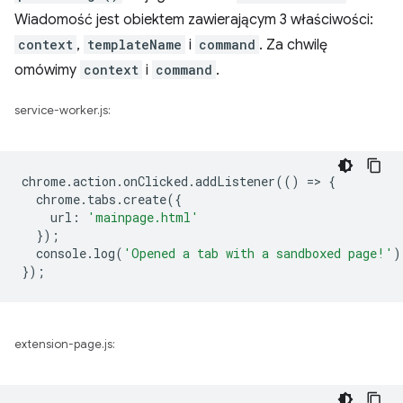
Wiadomość jest obiektem zawierającym 3 właściwości:
context
,
templateName
i
command
. Za chwilę
omówimy
context
i
command
.
service-worker.js:
chrome
.
action
.
onClicked
.
addListener
(()
=
>
{
chrome
.
tabs
.
create
({
url
:
'mainpage.html'
});
console
.
log
(
'Opened a tab with a sandboxed page!'
)
});
extension-page.js: