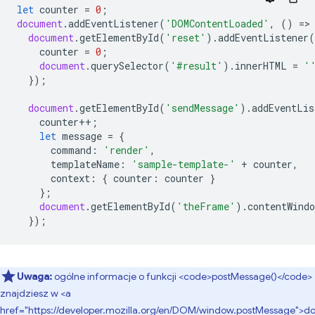
let
counter
=
0
;
document
.
addEventListener
(
'DOMContentLoaded'
,
()
=
>
document
.
getElementById
(
'reset'
).
addEventListener
(
counter
=
0
;
document
.
querySelector
(
'#result'
).
innerHTML
=
'
});
document
.
getElementById
(
'sendMessage'
).
addEventLis
counter
++
;
let
message
=
{
command
:
'render'
,
templateName
:
'sample-template-'
+
counter
,
context
:
{
counter
:
counter
}
};
document
.
getElementById
(
'theFrame'
).
contentWindo
});
Uwaga:
ogólne informacje o funkcji <code>postMessage()</code>
znajdziesz w <a
href="https://developer.mozilla.org/en/DOM/window.postMessage">d