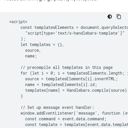
 <script>

      const templatesElements = document.querySelecto
        "script[type='text/x-handlebars-template']"

      );

      let templates = {},

        source,

        name;

      // precompile all templates in this page

      for (let i = 0; i < templatesElements.length; i
        source = templatesElements[i].innerHTML;

        name = templatesElements[i].id;

        templates[name] = Handlebars.compile(source);
      }

      // Set up message event handler:

      window.addEventListener('message', function (ev
        const command = event.data.command;

        const template = templates[event.data.templat