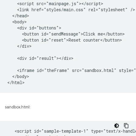
    <script src="mainpage.js"></script>

    <link href="styles/main.css" rel="stylesheet" />

  </head>

  <body>

    <div id="buttons">

      <button id="sendMessage">Click me</button>

      <button id="reset">Reset counter</button>

    </div>

    <div id="result"></div>

    <iframe id="theFrame" src="sandbox.html" style="
  </body>

sandbox.html:
   <script id="sample-template-1" type="text/x-handle