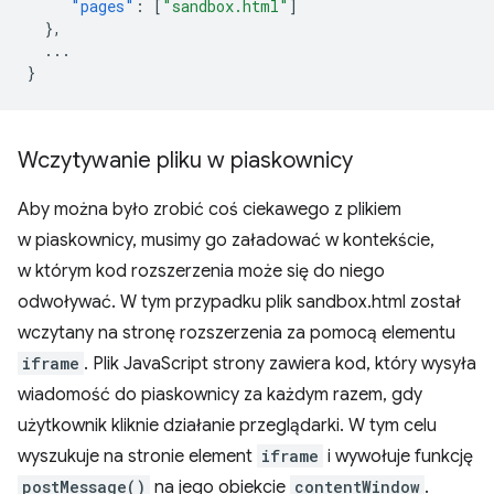
"pages"
:
[
"sandbox.html"
]
},
...
}
Wczytywanie pliku w piaskownicy
Aby można było zrobić coś ciekawego z plikiem
w piaskownicy, musimy go załadować w kontekście,
w którym kod rozszerzenia może się do niego
odwoływać. W tym przypadku plik sandbox.html został
wczytany na stronę rozszerzenia za pomocą elementu
iframe
. Plik JavaScript strony zawiera kod, który wysyła
wiadomość do piaskownicy za każdym razem, gdy
użytkownik kliknie działanie przeglądarki. W tym celu
wyszukuje na stronie element
iframe
i wywołuje funkcję
postMessage()
na jego obiekcie
contentWindow
.