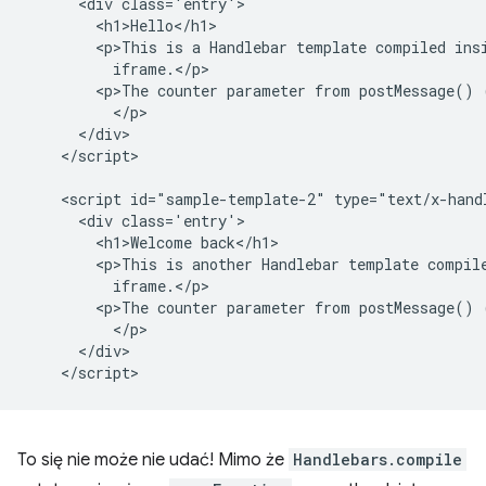
      <div class='entry'>

        <h1>Hello</h1>

        <p>This is a Handlebar template compiled insi
          iframe.</p>

        <p>The counter parameter from postMessage() 
          </p>

      </div>

    </script>

    <script id="sample-template-2" type="text/x-handl
      <div class='entry'>

        <h1>Welcome back</h1>

        <p>This is another Handlebar template compile
          iframe.</p>

        <p>The counter parameter from postMessage() 
          </p>

      </div>

To się nie może nie udać! Mimo że
Handlebars.compile