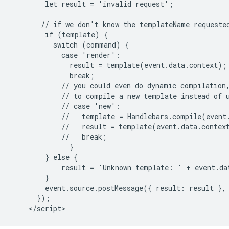
        let result = 'invalid request';

       // if we don't know the templateName requested
        if (template) {

          switch (command) {

            case 'render':

              result = template(event.data.context);

              break;

            // you could even do dynamic compilation,
            // to compile a new template instead of u
            // case 'new':

            //   template = Handlebars.compile(event.
            //   result = template(event.data.context
            //   break;

              }

        } else {

            result = 'Unknown template: ' + event.dat
        }

        event.source.postMessage({ result: result }, 
      });
