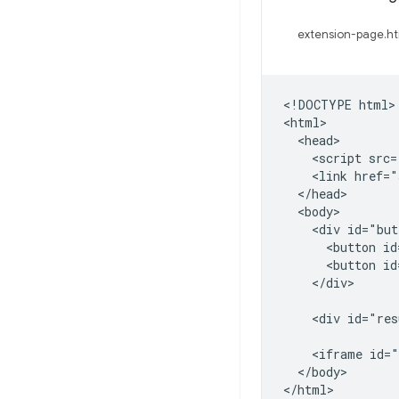
extension-page.ht
<!DOCTYPE html>

<html>

  <head>

    <script src=
    <link href="
  </head>

  <body>

    <div id="but
      <button id
      <button id
    </div>

    <div id="res
    <iframe id="
  </body>
