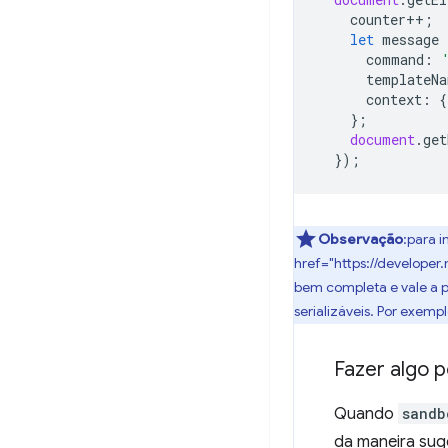
counter
++
;
let
message
command
:
templateNa
context
:
{
};
document
.
get
});
Observação
:para 
href="https://develope
bem completa e vale a p
serializáveis. Por exempl
Fazer algo 
Quando
sandb
da maneira sug