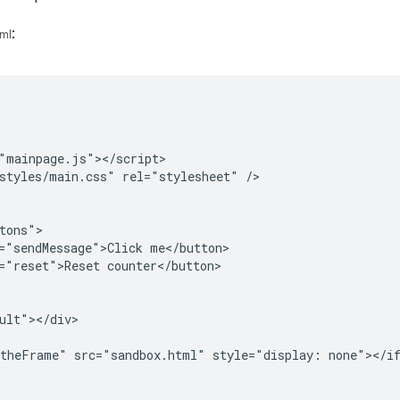
:
ml
"mainpage.js"></script>

styles/main.css" rel="stylesheet" />

tons">

="sendMessage">Click me</button>

="reset">Reset counter</button>

ult"></div>

theFrame" src="sandbox.html" style="display: none"></if