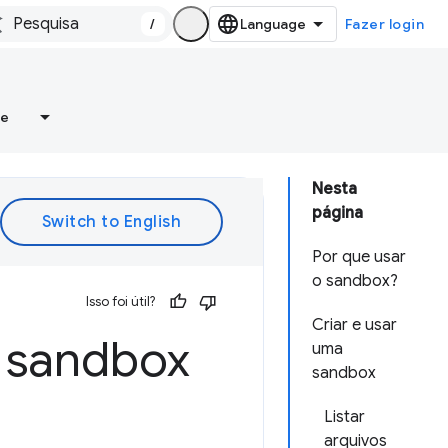
/
Fazer login
re
Nesta
página
Por que usar
o sandbox?
Isso foi útil?
Criar e usar
m sandbox
uma
sandbox
Listar
arquivos