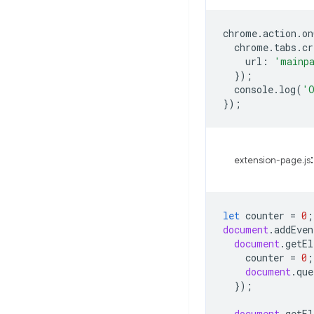
chrome
.
action
.
on
chrome
.
tabs
.
cr
url
:
'mainp
});
console
.
log
(
'O
});
:
extension-page.js
let
counter
=
0
;
document
.
addEven
document
.
getEl
counter
=
0
;
document
.
que
});
document
.
getEl