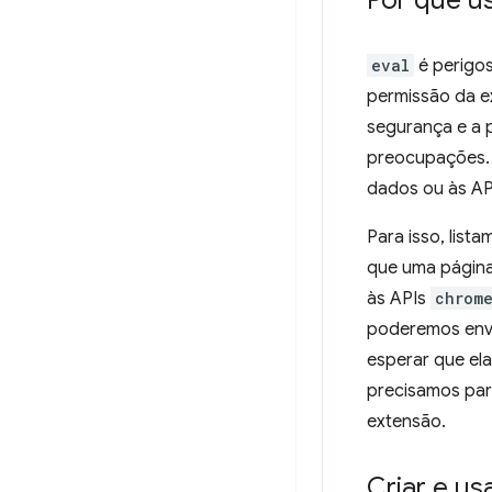
Por que u
eval
é perigo
permissão da e
segurança e a p
preocupações. 
dados ou às AP
Para isso, lis
que uma página
às APIs
chrom
poderemos envi
esperar que el
precisamos par
extensão.
Criar e u