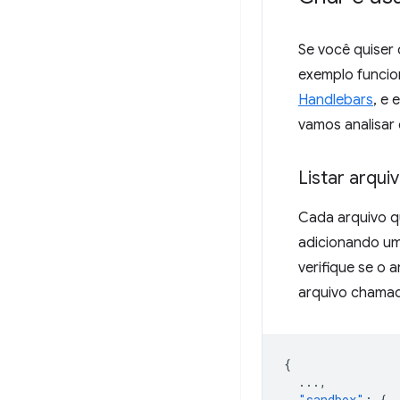
Se você quiser
exemplo funcio
Handlebars
, e
vamos analisar 
Listar arqui
Cada arquivo q
adicionando u
verifique se o 
arquivo chamad
{
...
,
"sandbox"
:
{