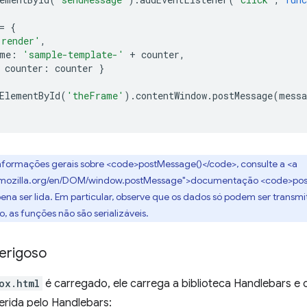
=
{
'render'
,
me
:
'sample-template-'
+
counter
,
counter
:
counter
}
ElementById
(
'theFrame'
).
contentWindow
.
postMessage
(
messa
informações gerais sobre <code>postMessage()</code>, consulte a <a
r.mozilla.org/en/DOM/window.postMessage">documentação <code>post
ena ser lida. Em particular, observe que os dados só podem ser transmi
o, as funções não são serializáveis.
perigoso
ox.html
é carregado, ele carrega a biblioteca Handlebars e c
erida pelo Handlebars: