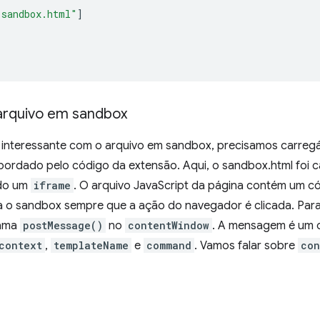
"sandbox.html"
]
arquivo em sandbox
o interessante com o arquivo em sandbox, precisamos carre
abordado pelo código da extensão. Aqui, o sandbox.html foi
do um
iframe
. O arquivo JavaScript da página contém um c
o sandbox sempre que a ação do navegador é clicada. Para 
hama
postMessage()
no
contentWindow
. A mensagem é um 
context
,
templateName
e
command
. Vamos falar sobre
con