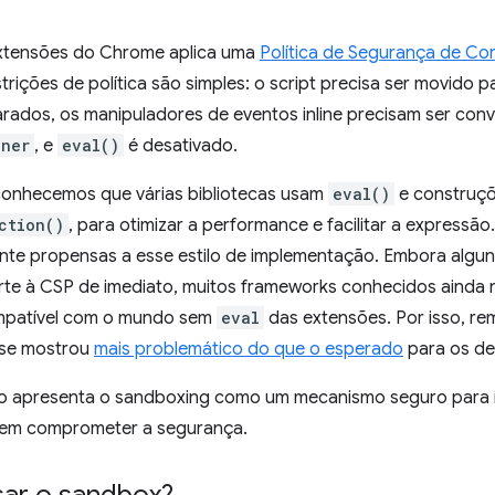
xtensões do Chrome aplica uma
Política de Segurança de Co
strições de política são simples: o script precisa ser movido p
rados, os manipuladores de eventos inline precisam ser conv
ener
, e
eval()
é desativado.
conhecemos que várias bibliotecas usam
eval()
e construçõ
ction()
, para otimizar a performance e facilitar a expressã
nte propensas a esse estilo de implementação. Embora algu
te à CSP de imediato, muitos frameworks conhecidos ainda 
patível com o mundo sem
eval
das extensões. Por isso, re
 se mostrou
mais problemático do que o esperado
para os de
 apresenta o sandboxing como um mecanismo seguro para inc
sem comprometer a segurança.