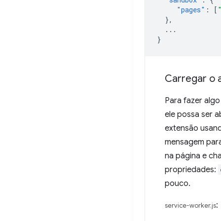
"pages"
:
[
},
...
}
Carregar o 
Para fazer alg
ele possa ser 
extensão usan
mensagem para 
na página e c
propriedades:
pouco.
:
service-worker.js