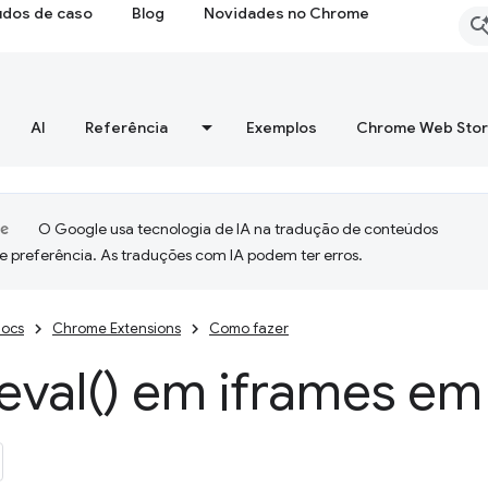
udos de caso
Blog
Novidades no Chrome
AI
Referência
Exemplos
Chrome Web Sto
O Google usa tecnologia de IA na tradução de conteúdos
e preferência. As traduções com IA podem ter erros.
ocs
Chrome Extensions
Como fazer
eval(
) em iframes e