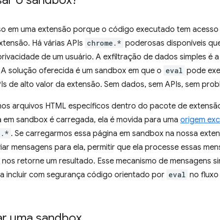
sar o sandbox?
so em uma extensão porque o código executado tem acesso a
xtensão. Há várias APIs
chrome.*
poderosas disponíveis qu
rivacidade de um usuário. A exfiltração de dados simples é 
A solução oferecida é um sandbox em que o
eval
pode exe
Is de alto valor da extensão. Sem dados, sem APIs, sem prob
tamos arquivos HTML específicos dentro do pacote de exten
 em sandbox é carregada, ela é movida para uma
origem exc
e.*
. Se carregarmos essa página em sandbox na nossa ext
ar mensagens para ela, permitir que ela processe essas me
a nos retorne um resultado. Esse mecanismo de mensagens si
a incluir com segurança código orientado por
eval
no fluxo
sar uma sandbox