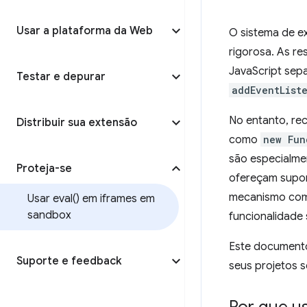
Usar a plataforma da Web
O sistema de e
rigorosa. As re
JavaScript sepa
Testar e depurar
addEventList
No entanto, re
Distribuir sua extensão
como
new Fun
são especialme
Proteja-se
ofereçam supor
mecanismo com
Usar
eval(
) em iframes em
sandbox
funcionalidade
Este documento
Suporte e feedback
seus projetos 