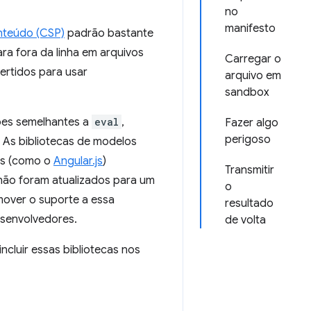
no
manifesto
nteúdo (CSP)
padrão bastante
ara fora da linha em arquivos
Carregar o
ertidos para usar
arquivo em
sandbox
es semelhantes a
eval
,
Fazer algo
perigoso
o. As bibliotecas de modelos
ns (como o
Angular.js
)
Transmitir
não foram atualizados para um
o
mover o suporte a essa
resultado
senvolvedores.
de volta
luir essas bibliotecas nos