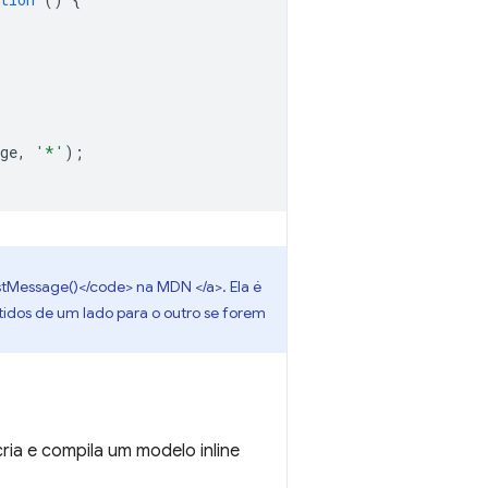
ge
,
'*'
);
Message()</code> na MDN </a>. Ela é
tidos de um lado para o outro se forem
ria e compila um modelo inline