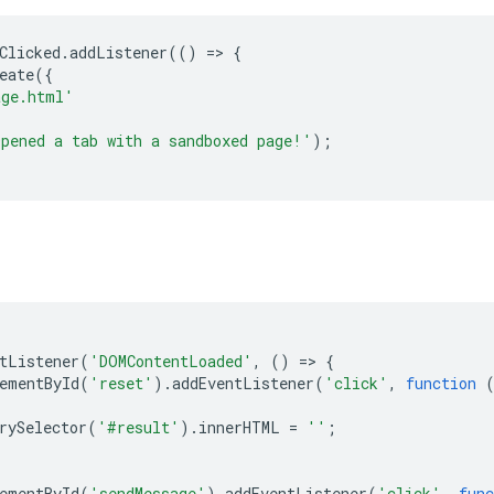
Clicked
.
addListener
(()
=
>
{
eate
({
age.html'
pened a tab with a sandboxed page!'
);
tListener
(
'DOMContentLoaded'
,
()
=
>
{
ementById
(
'reset'
).
addEventListener
(
'click'
,
function
rySelector
(
'#result'
).
innerHTML
=
''
;
ementById
(
'sendMessage'
).
addEventListener
(
'click'
,
func