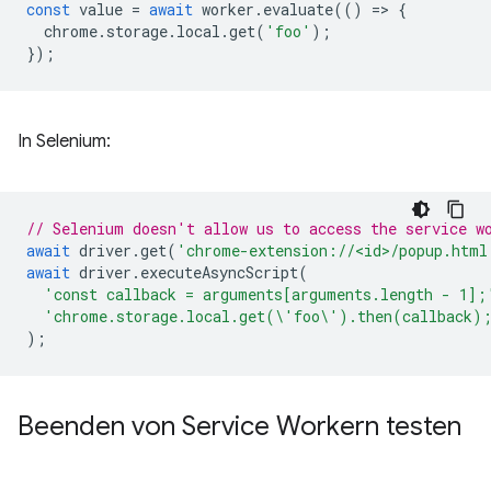
const
value
=
await
worker
.
evaluate
(()
=
>
{
chrome
.
storage
.
local
.
get
(
'foo'
);
});
In Selenium:
// Selenium doesn't allow us to access the service w
await
driver
.
get
(
'chrome-extension://<id>/popup.html
await
driver
.
executeAsyncScript
(
'const callback = arguments[arguments.length - 1];
'chrome.storage.local.get(\'foo\').then(callback)
);
Beenden von Service Workern testen