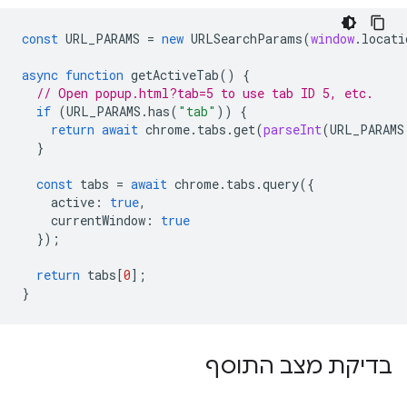
const
URL_PARAMS
=
new
URLSearchParams
(
window
.
locati
async
function
getActiveTab
()
{
// Open popup.html?tab=5 to use tab ID 5, etc.
if
(
URL_PARAMS
.
has
(
"tab"
))
{
return
await
chrome
.
tabs
.
get
(
parseInt
(
URL_PARAMS
}
const
tabs
=
await
chrome
.
tabs
.
query
({
active
:
true
,
currentWindow
:
true
});
return
tabs
[
0
];
}
בדיקת מצב התוסף