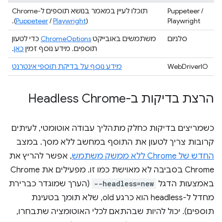
Puppeteer /
).
Puppeteer
/
Playwright
(
Playwright
סלניום
משתמשים באובייקט
ChromeOptions
כדי לטעון
תוספים. מידע נוסף זמין
כאן
.
WebDriverIO
מידע נוסף על בדיקת תוספי אינטרנט
הרצת בדיקות ב-Headless Chrome
כשמריצים בדיקות כחלק מתהליך עבודה אוטומטי, לעיתים
קרובות צריך לטעון את התוסף במחשב ללא מסך. במצב
החדש של Chrome ללא ממשק משתמש
, אפשר להריץ את
Chrome בסביבה לא מאוישת כמו זו. מפעילים את Chrome
באמצעות הדגל
--headless=new
(הערך שמוגדר כברירת
מחדל ל-headless הוא כרגע old, שלא תומך בטעינת
תוספים). יכול להיות שבהתאם לכלי האוטומציה שתבחרו,