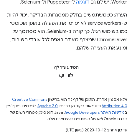
Worker. יש לנו גם
דוגמה
ל-Puppeteer ול-Selenium.
הערה: כשמשתמשים בחלק ממסגרות הבדיקה, יכול להיות
ש-service workers לא יסיימו את הפעולה באופן אוטומטי
כמו בשימוש רגיל. כך קורה ב-Selenium. הוא מסתמך על
ChromeDriver שמצרף מאתר באגים לכל עובדי השירות,
ומונע את העצירה שלהם.
המידע עזר לך?
אלא אם צוין אחרת, התוכן של דף זה הוא ברישיון
Creative Commons
Attribution 4.0
ודוגמאות הקוד הן ברישיון
Apache 2.0
. לפרטים, ניתן לעיין
ב
מדיניות האתר Google Developers‏
.‏ Java הוא סימן מסחרי רשום של
חברת Oracle ו/או של השותפים העצמאיים שלה.
עדכון אחרון: 2023-10-12 (שעון UTC).