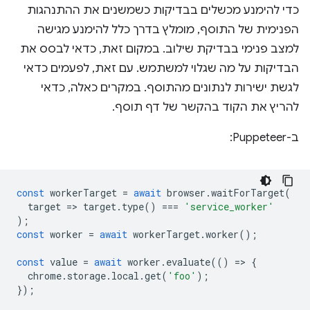
כדי להימנע מכשלים בבדיקות כשמשנים את ההתנהגות
הפנימית של התוסף, מומלץ בדרך כלל להימנע מגישה
למצב פנימי בבדיקת שילוב. במקום זאת, כדאי לבסס את
הבדיקות על מה שגלוי למשתמש. עם זאת, לפעמים כדאי
לגשת ישירות לנתונים מהתוסף. במקרים כאלה, כדאי
להריץ את הקוד בהקשר של דף תוסף.
ב-Puppeteer:
const
workerTarget
=
await
browser
.
waitForTarget
(
target
=
>
target
.
type
()
===
'service_worker'
);
const
worker
=
await
workerTarget
.
worker
();
const
value
=
await
worker
.
evaluate
(()
=
>
{
chrome
.
storage
.
local
.
get
(
'foo'
);
});