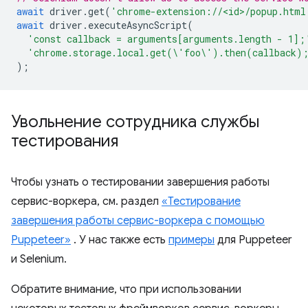
await
driver
.
get
(
'chrome-extension://<id>/popup.html
await
driver
.
executeAsyncScript
(
'const callback = arguments[arguments.length - 1];
'chrome.storage.local.get(\'foo\').then(callback)
);
Увольнение сотрудника службы
тестирования
Чтобы узнать о тестировании завершения работы
сервис-воркера, см. раздел
«Тестирование
завершения работы сервис-воркера с помощью
Puppeteer»
. У нас также есть
примеры
для Puppeteer
и Selenium.
Обратите внимание, что при использовании