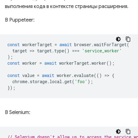
выполнения кода в контексте страницы расширения.
В Puppeteer:
const
workerTarget
=
await
browser
.
waitForTarget
(
target
=
>
target
.
type
()
===
'service_worker'
);
const
worker
=
await
workerTarget
.
worker
();
const
value
=
await
worker
.
evaluate
(()
=
>
{
chrome
.
storage
.
local
.
get
(
'foo'
);
});
В Selenium:
// Selenium doesn't allow us to access the service w