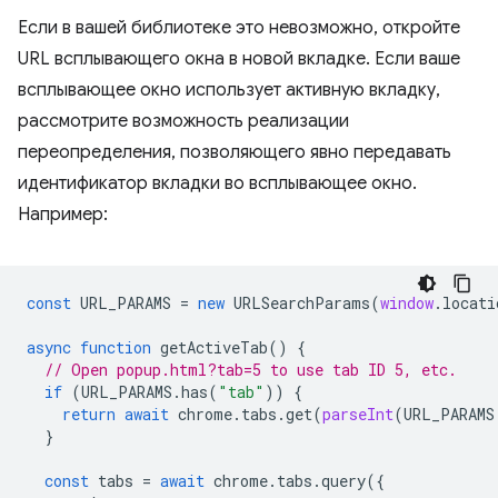
Если в вашей библиотеке это невозможно, откройте
URL всплывающего окна в новой вкладке. Если ваше
всплывающее окно использует активную вкладку,
рассмотрите возможность реализации
переопределения, позволяющего явно передавать
идентификатор вкладки во всплывающее окно.
Например:
const
URL_PARAMS
=
new
URLSearchParams
(
window
.
locati
async
function
getActiveTab
()
{
// Open popup.html?tab=5 to use tab ID 5, etc.
if
(
URL_PARAMS
.
has
(
"tab"
))
{
return
await
chrome
.
tabs
.
get
(
parseInt
(
URL_PARAMS
}
const
tabs
=
await
chrome
.
tabs
.
query
({