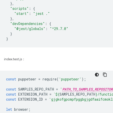
},
"scripts"
:
{
"start"
:
"jest ."
},
"devDependencies"
:
{
"@jest/globals"
:
"^29.7.0"
}
}
index.test.js：
const
puppeteer
=
require
(
'puppeteer'
);
const
SAMPLES_REPO_PATH
=
'
PATH_TO_SAMPLES_REPOSITOR
const
EXTENSION_PATH
=
`
${
SAMPLES_REPO_PATH
}
/functi
const
EXTENSION_ID
=
'gjgkofgpcmpfpggbgjgdfaaifcmokl
let
browser
;