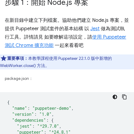
步驟 1：開始 Node
.
js 專案
在新目錄中建立下列檔案。協助他們建立 Node.js 專案，並
提供 Puppeteer 測試套件的基本結構 以
Jest
做為測試執
行工具。詳情請見 如要瞭解這項設定，請
使用 Puppeteer
測試 Chrome 擴充功能
一起來看看吧
重要事項：
本教學課程使用 Puppeteer 22.1.0 版中新增的
WebWorker.close() 方法。
package.json：
{
"name"
:
"puppeteer-demo"
,
"version"
:
"1.0"
,
"dependencies"
:
{
"jest"
:
"^29.7.0"
,
"puppeteer"
:
"^24.8.1"