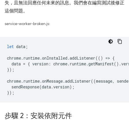
失，且無法回應任何未來的訊息。我們會在編寫測試後修正
這個問題。
service-worker-broken.js:
let
data
;
chrome
.
runtime
.
onInstalled
.
addListener
(()
=
>
{
data
=
{
version
:
chrome
.
runtime
.
getManifest
().
ver
});
chrome
.
runtime
.
onMessage
.
addListener
((
message
,
sende
sendResponse
(
data
.
version
);
});
步驟 2：安裝依附元件