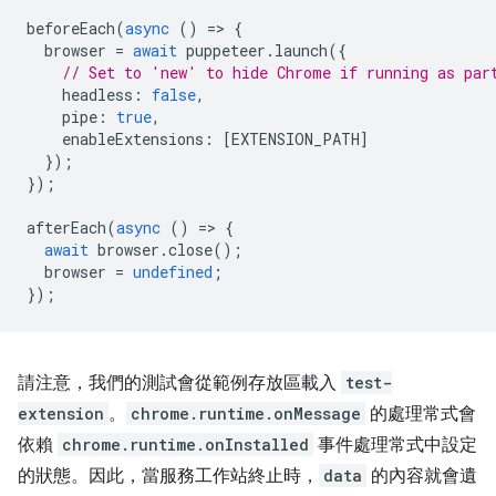
beforeEach
(
async
()
=
>
{
browser
=
await
puppeteer
.
launch
({
// Set to 'new' to hide Chrome if running as par
headless
:
false
,
pipe
:
true
,
enableExtensions
:
[
EXTENSION_PATH
]
});
});
afterEach
(
async
()
=
>
{
await
browser
.
close
();
browser
=
undefined
;
});
請注意，我們的測試會從範例存放區載入
test-
extension
。
chrome.runtime.onMessage
的處理常式會
依賴
chrome.runtime.onInstalled
事件處理常式中設定
的狀態。因此，當服務工作站終止時，
data
的內容就會遺