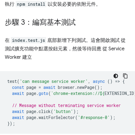
執行
npm install
以安裝必要的依附元件。
步驟 3：編寫基本測試
在
index.test.js
底部新增下列測試。這會開啟測試 從
測試擴充功能中點選按鈕元素，然後等待回應 從 Service
Worker 建立
test
(
'can message service worker'
,
async
()
=
>
{
const
page
=
await
browser
.
newPage
();
await
page
.
goto
(
`chrome-extension://
${
EXTENSION_ID
// Message without terminating service worker
await
page
.
click
(
'button'
);
await
page
.
waitForSelector
(
'#response-0'
);
});