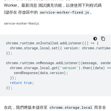
Worker。最新消息 測試擴充功能，以便使用下列程式碼
(儲存在 存放區中的
service-worker-fixed.js
。
service-worker-fixed.js:
chrome
.
runtime
.
onInstalled
.
addListener
(()
=
>
{
chrome
.
storage
.
local
.
set
({
version
:
chrome
.
runtime
});
chrome
.
runtime
.
onMessage
.
addListener
((
message
,
sende
chrome
.
storage
.
local
.
get
(
'version'
).
then
((
data
)
=
>
sendResponse
(
data
.
version
);
});
return
true
;
});
在此，我們將版本儲存至
chrome.storage.local
而非全