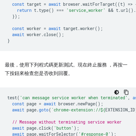
const
target
=
await
browser
.
waitForTarget
((
t
)
=
>
return
t
.
type
()
===
'service_worker'
 && 
t
.
url
().
});
const
worker
=
await
target
.
worker
();
await
worker
.
close
();
}
最後，使用下列程式碼更新測試。現在終止服務 ，再按一
下按鈕來檢查您是否收到回覆。
test
(
'can message service worker when terminated'
,
a
const
page
=
await
browser
.
newPage
();
await
page
.
goto
(
`chrome-extension://
${
EXTENSION_ID
// Message without terminating service worker
await
page
.
click
(
'button'
);
await
page
.
waitForSelector
(
'#response-0'
);