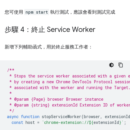
您可使用
npm start
執行測試，應該會看到測試完成
步驟 4：終止 Service Worker
新增下列輔助函式，用於終止服務工作者：
/**
 * Stops the service worker associated with a given 
 * by creating a new Chrome DevTools Protocol sessio
 * associated with the worker and running the Target
 *
 * @param {Page} browser Browser instance
 * @param {string} extensionId Extension ID of worke
 */
async
function
stopServiceWorker
(
browser
,
extensionI
const
host
=
`chrome-extension://
${
extensionId
}
`
;