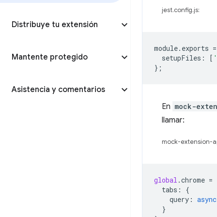
jest.config.js:
Distribuye tu extensión
module
.
exports
=
Mantente protegido
setupFiles
:
[
};
Asistencia y comentarios
En
mock-exten
llamar:
mock-extension-api
global
.
chrome
=
tabs
:
{
query
:
async
}