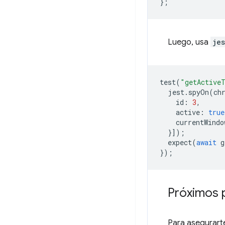
};
Luego, usa
je
test
(
"getActiveT
jest
.
spyOn
(
ch
id
:
3
,
active
:
true
currentWindo
}]);
expect
(
await
g
});
Próximos 
Para asegurart