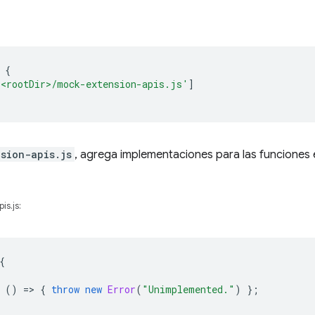
{
'<rootDir>/mock-extension-apis.js'
]
sion-apis.js
, agrega implementaciones para las funciones
s.js:
{
()
=
>
{
throw
new
Error
(
"Unimplemented."
)
};