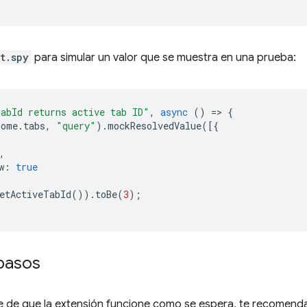
st.spy
para simular un valor que se muestra en una prueba:
abId returns active tab ID"
,
async
()
=
>
{
rome
.
tabs
,
"query"
).
mockResolvedValue
([{
,
w
:
true
etActiveTabId
()).
toBe
(
3
);
pasos
e de que la extensión funcione como se espera, te recomen