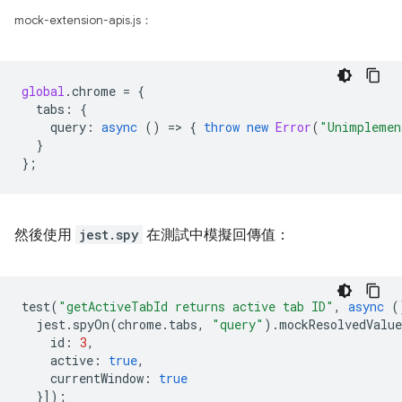
mock-extension-apis.js：
global
.
chrome
=
{
tabs
:
{
query
:
async
()
=
>
{
throw
new
Error
(
"Unimplemen
}
};
然後使用
jest.spy
在測試中模擬回傳值：
test
(
"getActiveTabId returns active tab ID"
,
async
(
jest
.
spyOn
(
chrome
.
tabs
,
"query"
).
mockResolvedValue
id
:
3
,
active
:
true
,
currentWindow
:
true
}]);