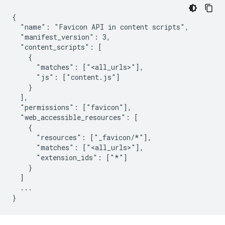
{

  "name": "Favicon API in content scripts",

  "manifest_version": 3,

  "content_scripts": [

    {

      "matches": ["<all_urls>"],

      "js": ["content.js"]

    }

  ],

  "permissions": ["favicon"],

  "web_accessible_resources": [

    {

      "resources": ["_favicon/*"],

      "matches": ["<all_urls>"],

      "extension_ids": ["*"]

    }

  ]

  ...
