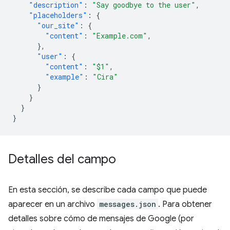
"description"
:
"Say goodbye to the user"
,
"placeholders"
:
{
"our_site"
:
{
"content"
:
"Example.com"
,
},
"user"
:
{
"content"
:
"$1"
,
"example"
:
"Cira"
}
}
}
}
Detalles del campo
En esta sección, se describe cada campo que puede
aparecer en un archivo
messages.json
. Para obtener
detalles sobre cómo de mensajes de Google (por