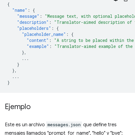
{
"name"
:
{
"message"
:
"Message text, with optional placehol
"description"
:
"Translator-aimed description of 
"placeholders"
:
{
"placeholder_name"
:
{
"content"
:
"A string to be placed within the
"example"
:
"Translator-aimed example of the 
},
...
}
},
...
}
Ejemplo
Este es un archivo
messages.json
que define tres
mensajes llamados "prompt_for_name", "hello" y "bye":