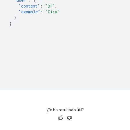
"user"
:
{
"content"
:
"$1"
,
"example"
:
"Cira"
}
}
¿Te ha resultado útil?