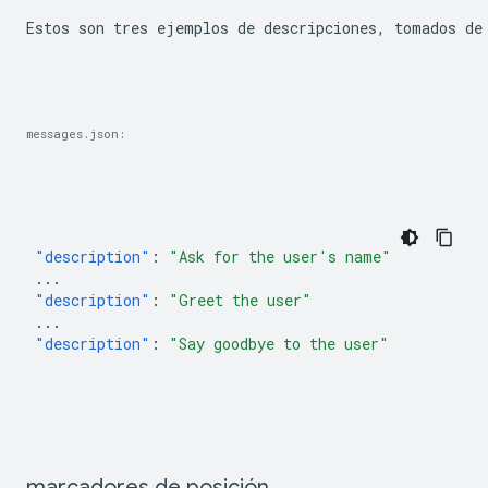
Estos son tres ejemplos de descripciones, tomados de
messages.json:
"description"
:
"Ask for the user's name"
...
"description"
:
"Greet the user"
...
"description"
:
"Say goodbye to the user"
marcadores de posición