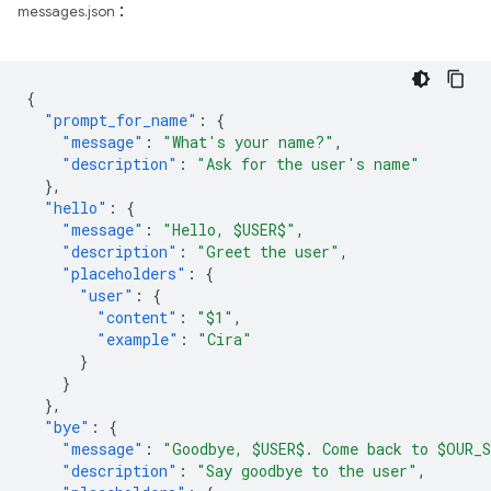
:
messages.json
{
"prompt_for_name"
:
{
"message"
:
"What's your name?"
,
"description"
:
"Ask for the user's name"
},
"hello"
:
{
"message"
:
"Hello, $USER$"
,
"description"
:
"Greet the user"
,
"placeholders"
:
{
"user"
:
{
"content"
:
"$1"
,
"example"
:
"Cira"
}
}
},
"bye"
:
{
"message"
:
"Goodbye, $USER$. Come back to $OUR_
"description"
:
"Say goodbye to the user"
,