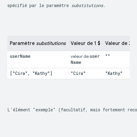
spécifié par le paramètre 
substitutions
.
Paramètre 
substitutions
Valeur de 1 $
Valeur de 2 $
user
Name
user
""
valeur de 
Name
["Cira"
,
 "Kathy"]
"Cira"
"Kathy"
L'élément "exemple" (facultatif, mais fortement reco