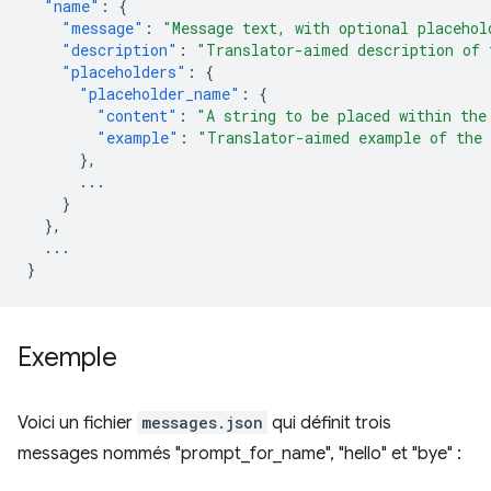
"name"
:
{
"message"
:
"Message text, with optional placehol
"description"
:
"Translator-aimed description of 
"placeholders"
:
{
"placeholder_name"
:
{
"content"
:
"A string to be placed within the
"example"
:
"Translator-aimed example of the 
},
...
}
},
...
}
Exemple
Voici un fichier
messages.json
qui définit trois
messages nommés "prompt_for_name", "hello" et "bye" :