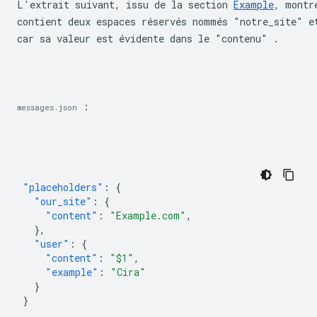
L'extrait suivant, issu de la section 
Example
, montr
contient deux espaces réservés nommés "notre_site" e
car sa valeur est évidente dans le "contenu" .
 :
messages.json
"placeholders"
:
{
"our_site"
:
{
"content"
:
"Example.com"
,
},
"user"
:
{
"content"
:
"$1"
,
"example"
:
"Cira"
}
}