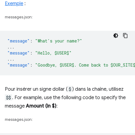
Exemple
:
messages.json:
"message"
:
"What's your name?"
...
"message"
:
"Hello, $USER$"
...
"message"
:
"Goodbye, $USER$. Come back to $OUR_SITE
Pour insérer un signe dollar (
$
) dans la chaîne, utilisez
$$
. For example, use the following code to specify the
message
Amount (in $)
:
messages.json: