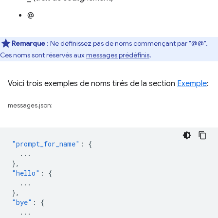
@
Remarque
: Ne définissez pas de noms commençant par "@@".
Ces noms sont réservés aux
messages prédéfinis
.
Voici trois exemples de noms tirés de la section
Exemple
:
messages.json:
"prompt_for_name"
:
{
...
},
"hello"
:
{
...
},
"bye"
:
{
...