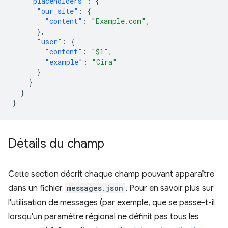
"placeholders"
:
{
"our_site"
:
{
"content"
:
"Example.com"
,
},
"user"
:
{
"content"
:
"$1"
,
"example"
:
"Cira"
}
}
}
}
Détails du champ
Cette section décrit chaque champ pouvant apparaître
dans un fichier
messages.json
. Pour en savoir plus sur
l'utilisation de messages (par exemple, que se passe-t-il
lorsqu'un paramètre régional ne définit pas tous les